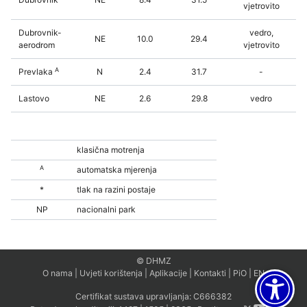
vjetrovito
Dubrovnik-
vedro,
NE
10.0
29.4
aerodrom
vjetrovito
A
Prevlaka
N
2.4
31.7
-
Lastovo
NE
2.6
29.8
vedro
klasična motrenja
A
automatska mjerenja
*
tlak na razini postaje
NP
nacionalni park
© DHMZ
O nama
|
Uvjeti korištenja
|
Aplikacije
|
Kontakti
|
PiO
|
EN
Certifikat sustava upravljanja:
C666382