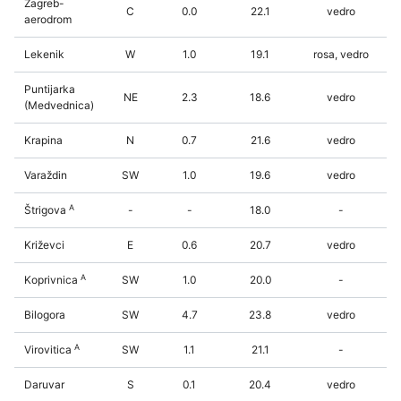
Zagreb-
C
0.0
22.1
vedro
aerodrom
Lekenik
W
1.0
19.1
rosa, vedro
Puntijarka
NE
2.3
18.6
vedro
(Medvednica)
Krapina
N
0.7
21.6
vedro
Varaždin
SW
1.0
19.6
vedro
A
Štrigova
-
-
18.0
-
Križevci
E
0.6
20.7
vedro
A
Koprivnica
SW
1.0
20.0
-
Bilogora
SW
4.7
23.8
vedro
A
Virovitica
SW
1.1
21.1
-
Daruvar
S
0.1
20.4
vedro