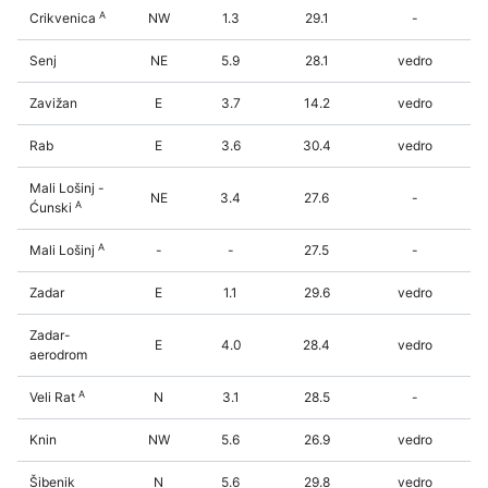
A
Crikvenica
NW
1.3
29.1
-
Senj
NE
5.9
28.1
vedro
Zavižan
E
3.7
14.2
vedro
Rab
E
3.6
30.4
vedro
Mali Lošinj -
NE
3.4
27.6
-
A
Ćunski
A
Mali Lošinj
-
-
27.5
-
Zadar
E
1.1
29.6
vedro
Zadar-
E
4.0
28.4
vedro
aerodrom
A
Veli Rat
N
3.1
28.5
-
Knin
NW
5.6
26.9
vedro
Šibenik
N
5.6
29.8
vedro