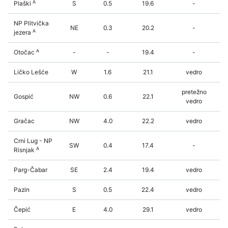
A
Plaški
S
0.5
19.6
-
NP Plitvička
NE
0.3
20.2
-
A
jezera
A
Otočac
-
-
19.4
-
Ličko Lešće
W
1.6
21.1
vedro
pretežno
Gospić
NW
0.6
22.1
vedro
Gračac
NW
4.0
22.2
vedro
Crni Lug - NP
SW
0.4
17.4
-
A
Risnjak
Parg-Čabar
SE
2.4
19.4
vedro
Pazin
S
0.5
22.4
vedro
Čepić
E
4.0
29.1
vedro