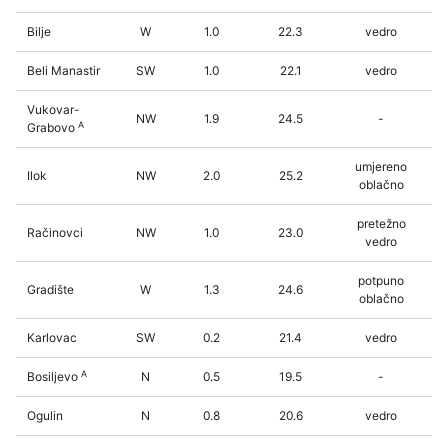
Bilje
W
1.0
22.3
vedro
Beli Manastir
SW
1.0
22.1
vedro
Vukovar-
NW
1.9
24.5
-
A
Grabovo
umjereno
Ilok
NW
2.0
25.2
oblačno
pretežno
Račinovci
NW
1.0
23.0
vedro
potpuno
Gradište
W
1.3
24.6
oblačno
Karlovac
SW
0.2
21.4
vedro
A
Bosiljevo
N
0.5
19.5
-
Ogulin
N
0.8
20.6
vedro