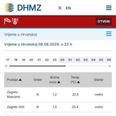
DHMZ
EN
OTVORI
Vrijeme u Hrvatskoj
Vrijeme u Hrvatskoj 08.08.2026. u 22 h
17
18
19
20
21
22
23
00
01
02
03
04
05
06
Brzina
Temp.
Postaja
Smjer
Stanje
(m/s)
(°C)
Zagreb-
N
1.2
22.5
vedro
Maksimir
Zagreb-Grič
N
1.0
25.4
vedro