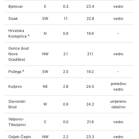
Bjelovar
E
0.3
23.4
vedro
Sisak
SW
1.1
22.8
vedro
Hrvatska
N
0.6
19.6
-
A
Kostajnica
Gorice (kod
Nove
NW
2.1
21.1
vedro
Gradiške)
A
Požega
SW
2.0
19.2
-
pretežno
Kutjevo
NE
2.8
24.5
vedro
Slavonski
umjereno
W
0.9
24.2
Brod
oblačno
Valpovo-
C
0.0
21.6
vedro
Tiborjanci
Osijek-Čepin
NW
2.2
23.3
vedro