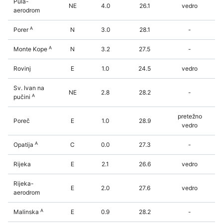
Pula-
NE
4.0
26.1
vedro
aerodrom
A
Porer
N
3.0
28.1
-
A
Monte Kope
N
3.2
27.5
-
Rovinj
E
1.0
24.5
vedro
Sv. Ivan na
NE
2.8
28.2
-
A
pučini
pretežno
Poreč
E
1.0
28.9
vedro
A
Opatija
C
0.0
27.3
-
Rijeka
E
2.1
26.6
vedro
Rijeka-
E
2.0
27.6
vedro
aerodrom
A
Malinska
E
0.9
28.2
-