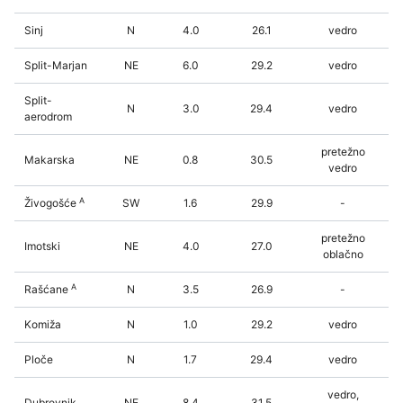
Sinj
N
4.0
26.1
vedro
Split-Marjan
NE
6.0
29.2
vedro
Split-
N
3.0
29.4
vedro
aerodrom
pretežno
Makarska
NE
0.8
30.5
vedro
A
Živogošće
SW
1.6
29.9
-
pretežno
Imotski
NE
4.0
27.0
oblačno
A
Rašćane
N
3.5
26.9
-
Komiža
N
1.0
29.2
vedro
Ploče
N
1.7
29.4
vedro
vedro,
Dubrovnik
NE
8.4
31.5