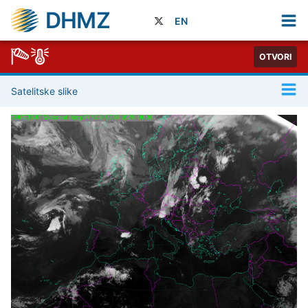
DHMZ
EN
OTVORI
Satelitske slike