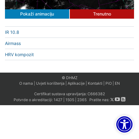
Pokaži animaciju
Trenutno
IR 10.8
Airmass
HRV kompozit
© DHMZ
O nama
|
Uvjeti korištenja
|
Aplikacije
|
Kontakti
|
PiO
|
EN
Certifikat sustava upravljanja:
C666382
Potvrde o akreditaciji:
1427
|
1505
|
2365
Pratite nas: