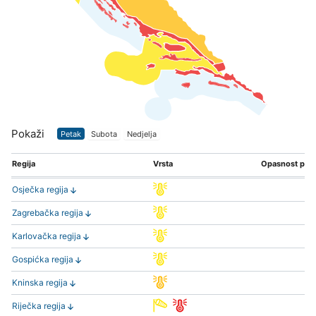
Pokaži
Petak
Subota
Nedjelja
Regija
Vrsta
Opasnost po s
Osječka regija
Zagrebačka regija
Karlovačka regija
Gospićka regija
Kninska regija
Riječka regija