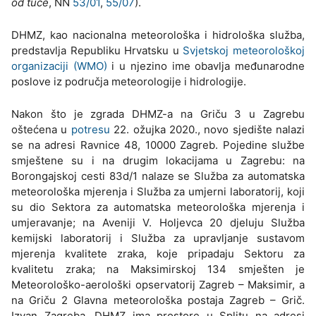
od tuče
, NN
53/01
,
55/07
).
DHMZ, kao nacionalna meteorološka i hidrološka služba,
predstavlja Republiku Hrvatsku u
Svjetskoj meteorološkoj
organizaciji (WMO)
i u njezino ime obavlja međunarodne
poslove iz područja meteorologije i hidrologije.
Nakon što je zgrada DHMZ-a na Griču 3 u Zagrebu
oštećena u
potresu
22. ožujka 2020., novo sjedište nalazi
se na adresi Ravnice 48, 10000 Zagreb. Pojedine službe
smještene su i na drugim lokacijama u Zagrebu: na
Borongajskoj cesti 83d/1 nalaze se Služba za automatska
meteorološka mjerenja i Služba za umjerni laboratorij, koji
su dio Sektora za automatska meteorološka mjerenja i
umjeravanje; na Aveniji V. Holjevca 20 djeluju Služba
kemijski laboratorij i Služba za upravljanje sustavom
mjerenja kvalitete zraka, koje pripadaju Sektoru za
kvalitetu zraka; na Maksimirskoj 134 smješten je
Meteorološko-aerološki opservatorij Zagreb – Maksimir, a
na Griču 2 Glavna meteorološka postaja Zagreb – Grič.
Izvan Zagreba, DHMZ ima prostore u Splitu na adresi