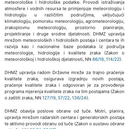
meteorološke i hidrološke podatke. Provodi istraživanja
atmosfere i vodnih resursa te primjenjuje meteorologiju i
hidrologiju u različitim područjima, uključujući
klimatologiju, pomorsku meteorologiju, agrometeorologiju,
zrakoplovnu meteorologiju, prostorno planiranje,
projektiranje i druge srodne djelatnosti. DHMZ upravlja
mrežom meteoroloških i hidroloških postaja i centara te ih
razvija kao i nacionalne baze podataka iz područja
meteorologije, hidrologije i kvalitete zraka (Zakon o
meteorološkoj i hidrološkoj djelatnosti, NN
66/19
,
114/22
).
DHMZ upravlja radom Državne mreže za trajno praćenje
kvalitete zraka, osigurava izgradnju novih postaja,
praćenje kvalitete zraka i odgovoran je za provođenje
programa mjerenja kvalitete zraka na tim postajama (Zakon
o zaštiti zraka, NN
127/19
,
57/22
,
136/24
).
DHMZ obavlja poslove obrane od tuče. Motri, planira,
upravlja mrežom radarskih centara i generatorskih postaja
te aktivno provodi obranu od tuče (
Zakon o sustavu obrane