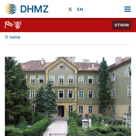
DHMZ
EN
OTVORI
O nama