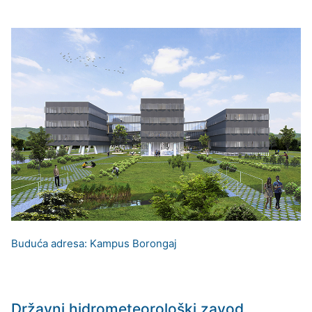
Buduća adresa: Kampus Borongaj
Državni hidrometeorološki zavod