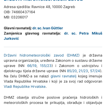
Adresa sjedišta: Ravnice 48, 10000 Zagreb
OIB: 74660437164
MB: 03206017
Glavni ravnatelj:
dr. sc. Ivan Güttler
Zamjenica glavnog ravnatelja:
dr. sc. Petra Mikuš
Jurković
Državni hidrometeorološki zavod (DHMZ)
je državna
upravna organizacija, uređena Zakonom o sustavu državne
uprave (NN
66/19
,
155/23
) i Zakonom o ustrojstvu i
djelokrugu tijela državne uprave (NN
85/20
,
21/23
,
57/24
).
Na čelu DHMZ-a se nalazi
glavni ravnatelj
kojeg imenuje
Vlada Republike Hrvatske i koji je za svoj rad odgovoran
Vladi Republike Hrvatske
.
DHMZ obavlja stručne poslove praćenja hidroloških i
meteoroloških procesa te prikuplja, obrađuje i objavljuje