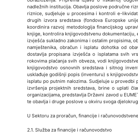
nadležnih institucija. Obavlja poslove područne ri
riznice, sudjeluje u procesima i kontroli e-likvida
drugih izvora sredstava (fondova Europske unij
koordinira razvoj metodologija financijskog upra
knjige, kontrolira knjigovodstvenu dokumentaciju, e
izvješća sukladno zakonima i ostalim propisima, ob
namještenika, obračun i isplatu dohotka od obavl
dostavlja propisana izvješća o isplatama svih vr
rokovima plaćanja svih obveza, vodi knjigovodstvene
knjigovodstvo osnovnih sredstava i sitnog inven
usklađuje godišnji popis (inventuru) s knjigovodst
isplatu po putnim nalozima. Sudjeluje u provedbi pr
izvršenja projektnih sredstava, brine o uplati 
organizacijama, predstavlja Državni zavod u EUM
te obavlja i druge poslove u okviru svoga djelokrug
U Sektoru za proračun, financije i računovodstvene
2.1. Služba za financije i računovodstvo