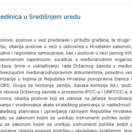
 jedinica u Središnjem uredu
slove, poslove u vezi predstavki i pritužbi građana, te druge 
elju; obavlja poslove u vezi s odnosima s Hrvatskim saborom
kalne i regionalne samouprave, kao i poslove u vezi javnog inf
znanstvenom zajednicom; surađuje s međunarodnim organiza
država; brine o usklađivanju rada Državnog zavoda s među
m obvezujućim međunarodnopravnim dokumentima, posebno ve
anizacije u kojima je Republika Hrvatska punopravna članica
, Grupa za motrenje zemlje, Savska komisija itd.), podr
dbi obveza Državnog zavoda u procesima IPCC-a i UNFCCC-a, t
ovora; obavlja poslove koji se odnose na jačanje koordinacij
ivanja i vrednovanja akata strateškog planiranja iz nadležnos
teškog planiranja i upravljanja razvojem Republike Hrvatske
adu sa zakonom kojim se uređuju instrumenti politike boljih
u sa zakonom kojim se uređuju instrumenti politike boljih p
acijama; obavlja poslove podrške u upravljanju kvalitetom, do