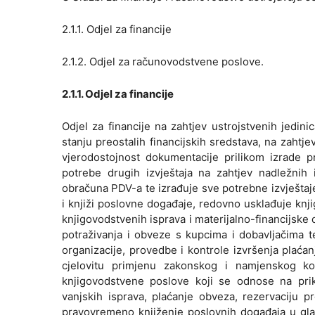
2.1.1. Odjel za financije
2.1.2. Odjel za računovodstvene poslove.
2.1.1. Odjel za financije
Odjel za financije na zahtjev ustrojstvenih jedi
stanju preostalih financijskih sredstava, na zahtje
vjerodostojnost dokumentacije prilikom izrade pr
potrebe drugih izvještaja na zahtjev nadležnih i
obračuna PDV-a te izrađuje sve potrebne izvještaj
i knjiži poslovne događaje, redovno usklađuje knj
knjigovodstvenih isprava i materijalno-financijsk
potraživanja i obveze s kupcima i dobavljačima t
organizacije, provedbe i kontrole izvršenja plaćan
cjelovitu primjenu zakonskog i namjenskog kor
knjigovodstvene poslove koji se odnose na prik
vanjskih isprava, plaćanje obveza, rezervaciju p
pravovremeno knjiženje poslovnih događaja u glavn