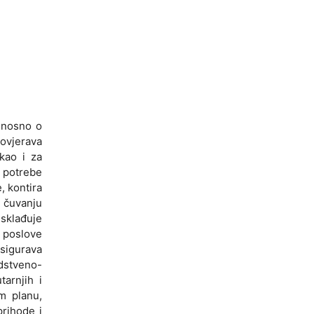
odnosno o
rovjerava
 kao i za
a potrebe
, kontira
o čuvanju
usklađuje
a poslove
osigurava
dstveno-
arnjih i
om planu,
prihode i