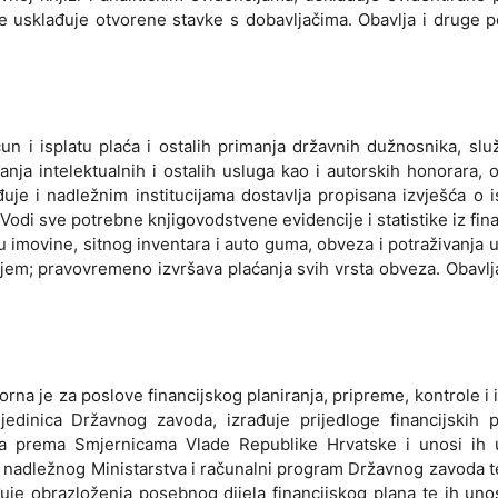
te usklađuje otvorene stavke s dobavljačima. Obavlja i druge 
n i isplatu plaća i ostalih primanja državnih dužnosnika, slu
nja intelektualnih i ostalih usluga kao i autorskih honorara, 
ađuje i nadležnim institucijama dostavlja propisana izvješća o 
Vodi sve potrebne knjigovodstvene evidencije i statistike iz fin
u imovine, sitnog inventara i auto guma, obveza i potraživanja 
njem; pravovremeno izvršava plaćanja svih vrsta obveza. Obavlj
rna je za poslove financijskog planiranja, pripreme, kontrole i 
edinica Državnog zavoda, izrađuje prijedloge financijskih p
na prema Smjernicama Vlade Republike Hrvatske i unosi ih 
v nadležnog Ministarstva i računalni program Državnog zavoda t
đuje obrazloženja posebnog dijela financijskog plana te ih un