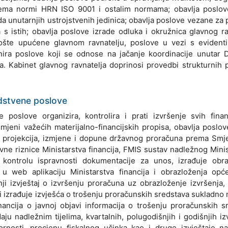
prema normi HRN ISO 9001 i ostalim normama; obavlja poslov
ada unutarnjih ustrojstvenih jedinica; obavlja poslove vezane za
s istih; obavlja poslove izrade odluka i okružnica glavnog ra
šte upućene glavnom ravnatelju, poslove u vezi s evidenti
nira poslove koji se odnose na jačanje koordinacije unutar 
. Kabinet glavnog ravnatelja doprinosi provedbi strukturnih 
odstvene poslove
poslove organizira, kontrolira i prati izvršenje svih finan
mjeni važećih materijalno-financijskih propisa, obavlja poslov
 i projekcija, izmjene i dopune državnog proračuna prema Sm
ne riznice Ministarstva financija, FMIS sustav nadležnog Minis
kontrolu ispravnosti dokumentacije za unos, izrađuje obra
u web aplikaciju Ministarstva financija i obrazloženja opće
ji izvještaj o izvršenju proračuna uz obrazloženje izvršenja, 
 izrađuje izvješća o trošenju proračunskih sredstava sukladno 
nancija o javnoj objavi informacija o trošenju proračunskih s
 nadležnim tijelima, kvartalnih, polugodišnjih i godišnjih izv
ornosti, procjenu fiskalnog učinka kao i druge izvještaje na