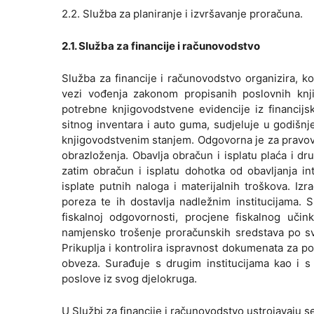
2.2. Služba za planiranje i izvršavanje proračuna.
2.1. Služba za financije i računovodstvo
Služba za financije i računovodstvo organizira, 
vezi vođenja zakonom propisanih poslovnih knji
potrebne knjigovodstvene evidencije iz financijs
sitnog inventara i auto guma, sudjeluje u godišnj
knjigovodstvenim stanjem. Odgovorna je za pravovre
obrazloženja. Obavlja obračun i isplatu plaća i dr
zatim obračun i isplatu dohotka od obavljanja in
isplate putnih naloga i materijalnih troškova. Iz
poreza te ih dostavlja nadležnim institucijama. S
fiskalnoj odgovornosti, procjene fiskalnog učink
namjensko trošenje proračunskih sredstava po svim
Prikuplja i kontrolira ispravnost dokumenata za 
obveza. Surađuje s drugim institucijama kao i s
poslove iz svog djelokruga.
U Službi za financije i računovodstvo ustrojavaju s