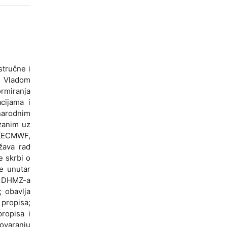
stručne i
, Vladom
ormiranja
cijama i
narodnim
zanim uz
 (ECMWF,
žava rad
e skrbi o
e unutar
ti DHMZ-a
; obavlja
 propisa;
ropisa i
govaranju