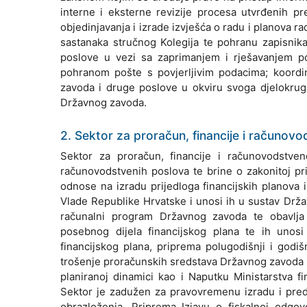
interne i eksterne revizije procesa utvrđenih 
objedinjavanja i izrade izvješća o radu i planova r
sastanaka stručnog Kolegija te pohranu zapisnika 
poslove u vezi sa zaprimanjem i rješavanjem po
pohranom pošte s povjerljivim podacima; koordi
zavoda i druge poslove u okviru svoga djelokruga
Državnog zavoda.
2. Sektor za proračun, financije i računov
Sektor za proračun, financije i računovodstvene 
računovodstvenih poslova te brine o zakonitoj pri
odnose na izradu prijedloga financijskih planova
Vlade Republike Hrvatske i unosi ih u sustav Držav
računalni program Državnog zavoda te obavlja 
posebnog dijela financijskog plana te ih unosi 
financijskog plana, priprema polugodišnji i godišn
trošenje proračunskih sredstava Državnog zavoda i
planiranoj dinamici kao i Naputku Ministarstva fi
Sektor je zadužen za pravovremenu izradu i predaju
obrazloženja. Priprema Izjavu o fiskalnoj odgov