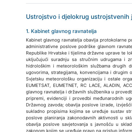
Ustrojstvo i djelokrug ustrojstvenih
1. Kabinet glavnog ravnatelja
Kabinet glavnog ravnatelja obavlja protokolarne po
administrativne poslove podrške glavnom ravnat
Republike Hrvatske i tijelima državne uprave te lo
uključujući suradnju sa stručnim udrugama i 
hidrološkim i meteorološkim službama drugih 
ugovorima, strategijama, konvencijama i drugi
Svjetsku meteorološku organizaciju i ostale org
EUMETSAT, EUMETNET, RC LACE, ALADIN, ACCORD
glavnog ravnatelja i državnih službenika u prove
pripremi, evidenciji i provedbi međunarodnih ug
Državnog zavoda; obavlja poslove izrade, izvješć
sukladno propisima kojima se uređuje sustav stra
poslove planiranja zakonodavnih aktivnosti u skl
obavlja poslove savjetovanja s javnošću u sklad
zakonom kojim se uređuje pravo na pristup inform