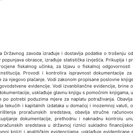
nica Državnog zavoda izrađuje i dostavlja podatke o trošenju 
v popunjava obrasce, izrađuje statistička izvješća. Prikuplja i p
ocjene fiskalnog učinka, za Izjavu o fiskalnoj odgovornosti
nstitucija. Provodi i kontrolira ispravnost dokumentacije z
e za njegovo plaćanje. Vodi zakonom propisane poslovne knjige
igovodstvene evidencije. Vodi izvanbilančne evidencije, brine 
e dokumentacije, usklađuje glavnu knjigu s pomoćnim knjigama, 
e po potrebi poduzima mjere za naplatu potraživanja. Obavlj
ja tekućih i kapitalnih izdataka u domaćoj i inozemnoj valuti, 
ištenja proračunskih sredstava, obavlja stručne računovo
upljanje dokumentacije, prethodnu i naknadnu kontrolu unut
roračunskih sredstava u državnoj riznici sukladno financijsk
oj knjizi i analitičkim evidencijama, usklađuje evidentirane 