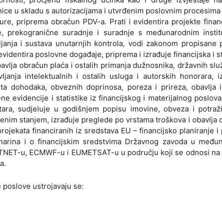
znice u skladu s autorizacijama i utvrđenim poslovnim procesim
ture, priprema obračun PDV-a. Prati i evidentira projekte finan
e, prekogranične suradnje i suradnje s međunarodnim institu
vljanja i sustava unutarnjih kontrola, vodi zakonom propisane
videntira poslovne događaje, priprema i izrađuje financijska i st
avlja obračun plaća i ostalih primanja dužnosnika, državnih slu
janja intelektualnih i ostalih usluga i autorskih honorara, i
sta dohodaka, obveznih doprinosa, poreza i prireza, obavlja 
 evidencije i statistike iz financijskog i materijalnog poslova
tara, sudjeluje u godišnjem popisu imovine, obveza i potraži
venim stanjem, izrađuje preglede po vrstama troškova i obavlja 
ojekata financiranih iz sredstava EU – financijsko planiranje i
članarina i o financijskim sredstvima Državnog zavoda u među
ETNET-u, ECMWF-u i EUMETSAT-u u području koji se odnosi na f
a.
 poslove ustrojavaju se: