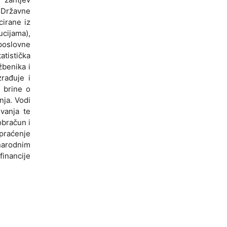
a Državne
cirane iz
cijama),
 poslovne
atistička
žbenika i
zrađuje i
i brine o
nja. Vodi
vanja te
obračun i
 praćenje
narodnim
inancije