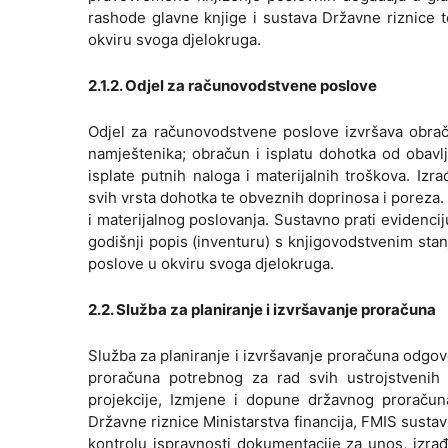
rashode glavne knjige i sustava Državne riznice 
okviru svoga djelokruga.
2.1.2. Odjel za računovodstvene poslove
Odjel za računovodstvene poslove izvršava obraču
namještenika; obračun i isplatu dohotka od obavlja
isplate putnih naloga i materijalnih troškova. Izr
svih vrsta dohotka te obveznih doprinosa i poreza. 
i materijalnog poslovanja. Sustavno prati evidencij
godišnji popis (inventuru) s knjigovodstvenim sta
poslove u okviru svoga djelokruga.
2.2. Služba za planiranje i izvršavanje proračuna
Služba za planiranje i izvršavanje proračuna odgovo
proračuna potrebnog za rad svih ustrojstvenih j
projekcije, Izmjene i dopune državnog proraču
Državne riznice Ministarstva financija, FMIS susta
kontrolu ispravnosti dokumentacije za unos, izra