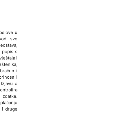
poslove u
vodi sve
redstava,
i popis s
ještaja i
eštenika,
obračun i
prinosa i
 Izjavu o
ontrolira
 izdatke.
 plaćanju
 i druge