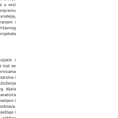
e u vezi
 pripremu
vnatelja,
ranjem i
Državnog
projekata
cijskih i
e koji se
jernicama
tarstva i
zloženja
g dijela
analizira
namjeni i
redstava.
ještaja i
 zahtjev