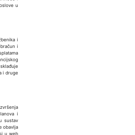
poslove u
žbenika i
obračun i
isplatama
ancijskog
usklađuje
a i druge
izvršenja
lanova i
u sustav
e obavlja
osi u web