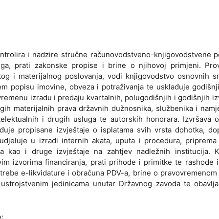
kontrolira i nadzire stručne računovodstveno-knjigovodstvene 
ga, prati zakonske propise i brine o njihovoj primjeni. Pro
kog i materijalnog poslovanja, vodi knjigovodstvo osnovnih s
em popisu imovine, obveza i potraživanja te usklađuje godišnj
menu izradu i predaju kvartalnih, polugodišnjih i godišnjih izv
ugih materijalnih prava državnih dužnosnika, službenika i namj
telektualnih i drugih usluga te autorskih honorara. Izvršava 
rađuje propisane izvještaje o isplatama svih vrsta dohotka, do
udjeluje u izradi internih akata, uputa i procedura, priprema
a kao i druge izvještaje na zahtjev nadležnih institucija. K
 izvorima financiranja, prati prihode i primitke te rashode i
potrebe e-likvidature i obračuna PDV-a, brine o pravovremenom
 ustrojstvenim jedinicama unutar Državnog zavoda te obavlja
e: