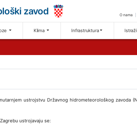
loški zavod
O nama
oze
Klima
Infrastruktura
Istraž
unutarnjem ustrojstvu Državnog hidrometeorološkog zavoda 
Zagrebu ustrojavaju se: