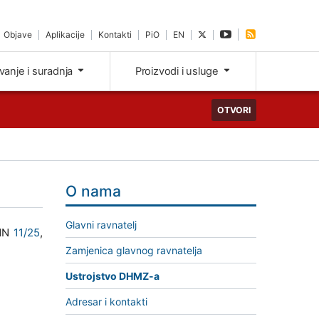
Objave
Aplikacije
Kontakti
PiO
EN
ivanje i suradnja
Proizvodi i usluge
OTVORI
O nama
Glavni ravnatelj
(NN
11/25
,
Zamjenica glavnog ravnatelja
Ustrojstvo DHMZ-a
Adresar i kontakti