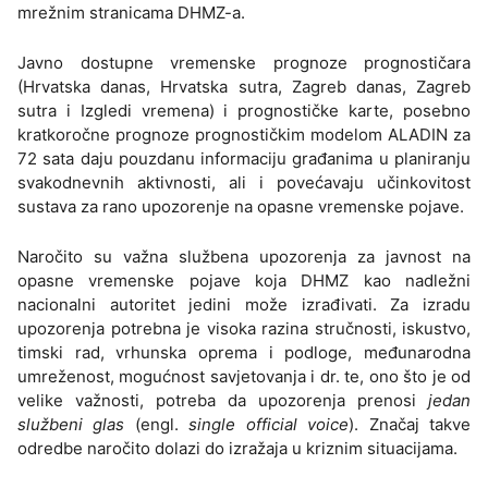
mrežnim stranicama DHMZ-a.
Javno dostupne vremenske prognoze prognostičara
(Hrvatska danas, Hrvatska sutra, Zagreb danas, Zagreb
sutra i Izgledi vremena) i prognostičke karte, posebno
kratkoročne prognoze prognostičkim modelom ALADIN za
72 sata daju pouzdanu informaciju građanima u planiranju
svakodnevnih aktivnosti, ali i povećavaju učinkovitost
sustava za rano upozorenje na opasne vremenske pojave.
Naročito su važna službena upozorenja za javnost na
opasne vremenske pojave koja DHMZ kao nadležni
nacionalni autoritet jedini može izrađivati. Za izradu
upozorenja potrebna je visoka razina stručnosti, iskustvo,
timski rad, vrhunska oprema i podloge, međunarodna
umreženost, mogućnost savjetovanja i dr. te, ono što je od
velike važnosti, potreba da upozorenja prenosi
jedan
službeni glas
(engl.
single official voice
). Značaj takve
odredbe naročito dolazi do izražaja u kriznim situacijama.