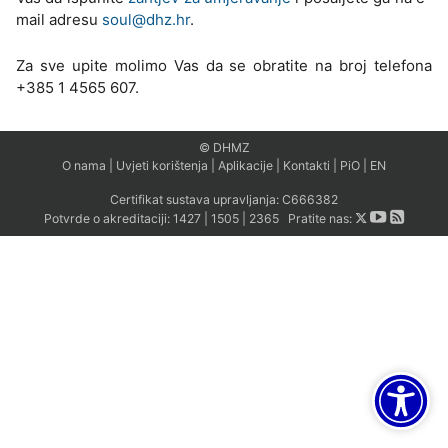
mail adresu
soul@dhz.hr
.
Za sve upite molimo Vas da se obratite na broj telefona
+385 1 4565 607.
© DHMZ
O nama
|
Uvjeti korištenja
|
Aplikacije
|
Kontakti
|
PiO
|
EN
Certifikat sustava upravljanja:
C666382
Potvrde o akreditaciji:
1427
|
1505
|
2365
Pratite nas: