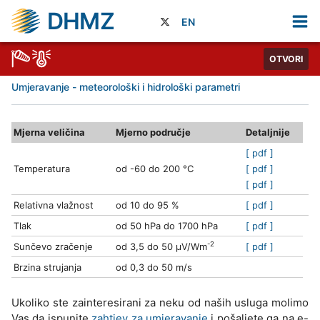
DHMZ
EN
OTVORI
Umjeravanje - meteorološki i hidrološki parametri
Mjerna veličina
Mjerno područje
Detaljnije
[ pdf ]
Temperatura
od -60 do 200 °C
[ pdf ]
[ pdf ]
Relativna vlažnost
od 10 do 95 %
[ pdf ]
Tlak
od 50 hPa do 1700 hPa
[ pdf ]
-2
Sunčevo zračenje
od 3,5 do 50 µV/Wm
[ pdf ]
Brzina strujanja
od 0,3 do 50 m/s
Ukoliko ste zainteresirani za neku od naših usluga molimo
Vas da ispunite
zahtjev za umjeravanje
i pošaljete ga na e-