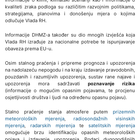
kvaliteti zraka podloga su različitim razvojnim politikama,
strategijama, planovima i donošenju mjera o kojima
odlučuje Vlada RH.
Informacije DHMZ-a također su dio mnogih izvješća koja
Vlada RH izrađuje za nacionalne potrebe te ispunjavanje
obaveza prema EU-u.
Osim stalnog praćenja i pripreme prognoza i upozorenja
na nadolazeću nepogodu i na kraju izdavanje pravodobnih,
pouzdanih i razumljivih upozorenja, sustav rane najave i
upozorenja mora sadržavati
poznavanje rizika
(informacije o mogućim opasnim pojavama, te procjenu
osjetljivosti društva i ljudi na određenu opasnu pojavu).
Stalno praćenje stanja atmosfere putem
prizemnih
meteoroloških mjerenja
,
radiosondažnih visinskih
mjerenja
,
radarskih mjerenja
te
satelitskih mjerenja
omogućuje brzu identifikaciju opasnih meteoroloških
pojava i izdavanje upozorenja. Podaci dugogodišnjih