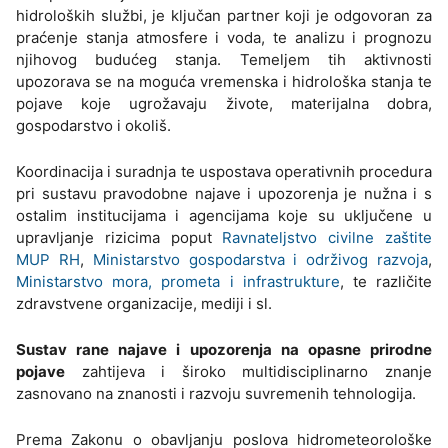
hidroloških službi, je ključan partner koji je odgovoran za
praćenje stanja atmosfere i voda, te analizu i prognozu
njihovog budućeg stanja. Temeljem tih aktivnosti
upozorava se na moguća vremenska i hidrološka stanja te
pojave koje ugrožavaju živote, materijalna dobra,
gospodarstvo i okoliš.
Koordinacija i suradnja te uspostava operativnih procedura
pri sustavu pravodobne najave i upozorenja je nužna i s
ostalim institucijama i agencijama koje su uključene u
upravljanje rizicima poput
Ravnateljstvo civilne zaštite
MUP RH
,
Ministarstvo gospodarstva i održivog razvoja
,
Ministarstvo mora, prometa i infrastrukture
, te različite
zdravstvene organizacije, mediji i sl.
Sustav rane najave i upozorenja na opasne prirodne
pojave
zahtijeva i široko multidisciplinarno znanje
zasnovano na znanosti i razvoju suvremenih tehnologija.
Prema Zakonu o obavljanju poslova hidrometeorološke