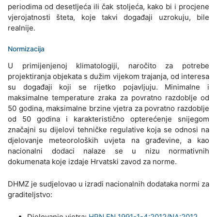
periodima od desetljeća ili čak stoljeća, kako bi i procjene
vjerojatnosti šteta, koje takvi događaji uzrokuju, bile
realnije.
Normizacija
U primijenjenoj klimatologiji, naročito za potrebe
projektiranja objekata s dužim vijekom trajanja, od interesa
su događaji koji se rijetko pojavljuju. Minimalne i
maksimalne temperature zraka za povratno razdoblje od
50 godina, maksimalne brzine vjetra za povratno razdoblje
od 50 godina i karakteristično opterećenje snijegom
značajni su dijelovi tehničke regulative koja se odnosi na
djelovanje meteoroloških uvjeta na građevine, a kao
nacionalni dodaci nalaze se u nizu normativnih
dokumenata koje izdaje Hrvatski zavod za norme.
DHMZ je sudjelovao u izradi nacionalnih dodataka normi za
graditeljstvo:
Djelovanje vjetra:
HRN EN 1991-1-4:2012/NA:2012