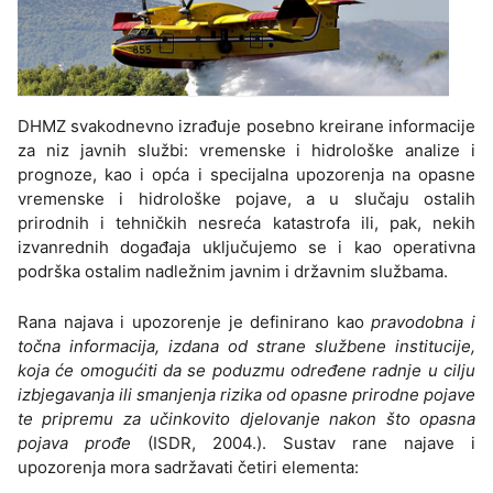
DHMZ svakodnevno izrađuje posebno kreirane informacije
za niz javnih službi: vremenske i hidrološke analize i
prognoze, kao i opća i specijalna upozorenja na opasne
vremenske i hidrološke pojave, a u slučaju ostalih
prirodnih i tehničkih nesreća katastrofa ili, pak, nekih
izvanrednih događaja uključujemo se i kao operativna
podrška ostalim nadležnim javnim i državnim službama.
Rana najava i upozorenje je definirano kao
pravodobna i
točna informacija, izdana od strane službene institucije,
koja će omogućiti da se poduzmu određene radnje u cilju
izbjegavanja ili smanjenja rizika od opasne prirodne pojave
te pripremu za učinkovito djelovanje nakon što opasna
pojava prođe
(ISDR, 2004.). Sustav rane najave i
upozorenja mora sadržavati četiri elementa: