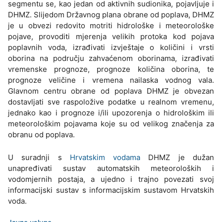
segmentu se, kao jedan od aktivnih sudionika, pojavljuje i
DHMZ. Slijedom Državnog plana obrane od poplava, DHMZ
je u obvezi redovito motriti hidrološke i meteorološke
pojave, provoditi mjerenja velikih protoka kod pojava
poplavnih voda, izrađivati izvještaje o količini i vrsti
oborina na području zahvaćenom oborinama, izrađivati
vremenske prognoze, prognoze količina oborina, te
prognoze veličine i vremena nailaska vodnog vala.
Glavnom centru obrane od poplava DHMZ je obvezan
dostavljati sve raspoložive podatke u realnom vremenu,
jednako kao i prognoze i/ili upozorenja o hidrološkim ili
meteorološkim pojavama koje su od velikog značenja za
obranu od poplava.
U suradnji s
Hrvatskim vodama
DHMZ je dužan
unapređivati sustav automatskih meteoroloških i
vodomjernih postaja, a ujedno i trajno povezati svoj
informacijski sustav s informacijskim sustavom Hrvatskih
voda.