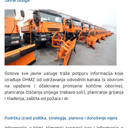
Javne usluge
Gotove sve javne usluge traže potporu informacija koje
izrađuje DHMZ od održavanja odvodnih kanala (s obzirom
na opažene i očekivane promjene količine oborine),
planiranje čišćenja snijega (nabava soli), planiranje grijanja
i hlađenja, zaštita od požara i dr.
Podrška izradi politika, strategija, planova i donošenje mjera
Informacije o klimi, klimatski scenariji kao i informacije o