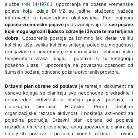
službe (
NN 14/1978.
), upozorenja na opasne vremenske
pojave koja izdaje DHMZ su jedine službeno važeća
informacije u izvanrednim okolnostima. Pod pojmom
opasne vremenske pojave
podrazumijevaju se
sve pojave
koje mogu ugroziti ljudsko zdravlje i živote te materijalna
dobra
. Upozorenja postoje za iznimno jak vjetar, veliku
količinu kiše, veliku količinu snijega, poledicu, mogućnost
grmljavinskog nevremena, iznimno visoku i iznimno nisku
temperaturu zraka, maglu i poplave. U tu kategoriju
posebno ulaze i upozorenja na povećanu opasnost od
šumskih požara, odnosno požara otvorenih prostora.
Državni plan obrane od poplava
je temeljni dokument na
osnovu kojega se planiraju sve neophodne predradnje i
neposredne aktivnosti u slučaju pojave poplava, za
cjelokupno područje Hrvatske. Pored detaljne
organizacijske razrade aktivnosti i nositelja aktivnosti za
pojedina područja, Državni plan obrane od poplava
razrađuje i mjere prevencije, ranog upozorenja, planiranja,
studijskih poslova i praćenja vodnih režima. U ovom