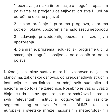
1. poznavanje rizika (informacije o mogućim opasnim
pojavama, te procjenu osjetljivosti društva i ljudi na
određenu opasnu pojavu)
2. stalno praćenje i priprema prognoza, a prema
potrebi i objavu upozorenja na nadolazeću nepogodu
3. izdavanje pravodobnih, pouzdanih i razumljivih
upozorenja
4. planiranje, priprema i edukacijski programe u cilju
smanjenja mogućih posljedica od opasnih prirodnih
pojava
Nužno je da takav sustav mora biti zasnovan na jasnim
planovima, zakonskoj osnovici, od prepoznatljivih stručnih
institucija te koordiniran u suradnji svih sudionika od
nacionalne do lokalne zajednice. Posebno je važno uvažiti
činjenicu da sustav upozorenja mora sadržavati suradnju
svih relevantnih institucija odgovornih za različite
segmente tog sustava. Primjerice, DHMZ, kao dio
europske i svjetske mreže nacionalnih meteoroloških i