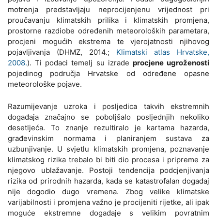
motrenja predstavljaju neprocijenjenu vrijednost pri
proučavanju klimatskih prilika i klimatskih promjena,
prostorne razdiobe određenih meteoroloških parametara,
procjeni mogućih ekstrema te vjerojatnosti njihovog
pojavljivanja (DHMZ, 2014.;
Klimatski atlas Hrvatske,
2008.
). Ti podaci temelj su izrade
procjene ugroženosti
pojedinog područja Hrvatske od određene opasne
meteorološke pojave.
Razumijevanje uzroka i posljedica takvih ekstremnih
događaja značajno se poboljšalo posljednjih nekoliko
desetljeća. To znanje rezultiralo je kartama hazarda,
građevinskim normama i planiranjem sustava za
uzbunjivanje. U svjetlu klimatskih promjena, poznavanje
klimatskog rizika trebalo bi biti dio procesa i pripreme za
njegovo ublažavanje. Postoji tendencija podcjenjivanja
rizika od prirodnih hazarda, kada se katastrofalan događaj
nije dogodio dugo vremena. Zbog velike klimatske
varijabilnosti i promjena važno je procijeniti rijetke, ali ipak
moguće ekstremne događaje s velikim povratnim