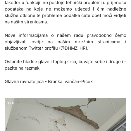
također u funkciji, no postoje tehnički problemi u prijenosu
podataka na koje ne možemo utjecati i čim nadležne
službe otklone te probleme podatke ćete opet moći vidjeti
na našim stranicama.
Nove informacijama o našem radu pravodobno ćemo
objavljivati ovdje na našim mrežnim stranicama i
službenom Twitter profilu (@DHMZ_HR).
Ostanite hladne glave i toplog srca, čuvajte sebe i druge i -
pazite na razmak!
Glavna ravnateljica - Branka Ivančan-Picek
1
/
6