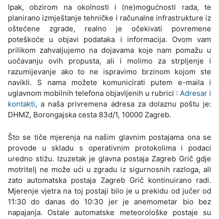
Ipak, obzirom na okolnosti i (ne)mogućnosti rada, te
planirano izmještanje tehničke i računalne infrastrukture iz
oštećene zgrade, realno je očekivati povremene
poteškoće u objavi podataka i informacija. Ovom vam
prilikom zahvaljujemo na dojavama koje nam pomažu u
uočavanju ovih propusta, ali i molimo za strpljenje i
razumijevanje ako to ne ispravimo brzinom kojom ste
navikli. S nama možete komunicirati putem e-maila i
uglavnom mobilnih telefona objavljenih u rubrici :
Adresar i
kontakti
, a naša privremena adresa za dolaznu poštu je:
DHMZ, Borongajska cesta 83d/1, 10000 Zagreb.
Što se tiče mjerenja na našim glavnim postajama ona se
provode u skladu s operativnim protokolima i podaci
uredno stižu. Izuzetak je glavna postaja Zagreb Grič gdje
motritelj ne može ući u zgradu iz sigurnosnih razloga, ali
zato automatska postaja Zagreb Grič kontinuirano radi.
Mjerenje vjetra na toj postaji bilo je u prekidu od jučer od
11:30 do danas do 10:30 jer je anemometar bio bez
napajanja. Ostale automatske meteorološke postaje su