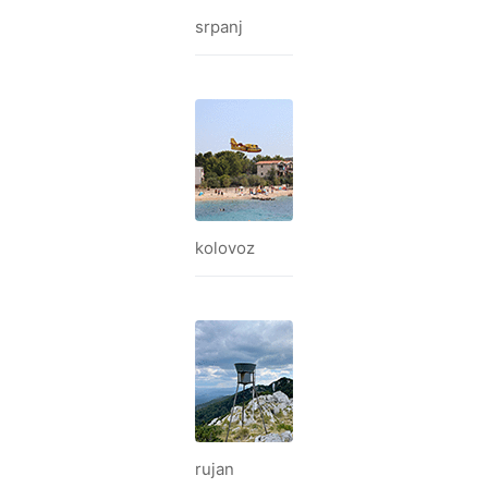
srpanj
kolovoz
rujan