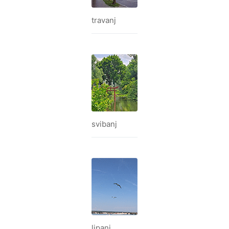
travanj
svibanj
lipanj