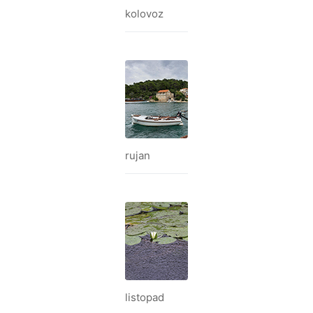
kolovoz
rujan
listopad