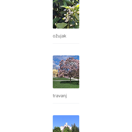
ožujak
travanj