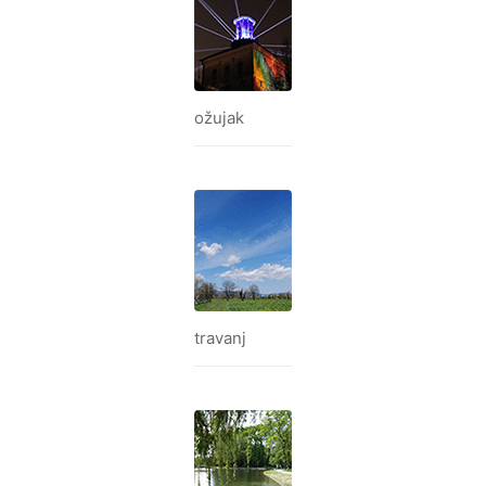
ožujak
travanj