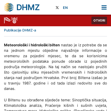
DHMZ
EN
OTVORI
Publikacije DHMZ-a
Meteorološki i hidrološki bilten
nastao je iz potrebe da se
na jednom mjestu objedine najvažnije informacije o
vremenu za pojedini mjesec, te da se korisnicima
meteoroloških podataka ponude obrade iz pojedinih
područja meteorologije. Na taj način se nastojalo pružiti
što cjelovitiju sliku mjesečnih vremenskih i hidroloških
stanja nad područjem Hrvatske. Prvi broj Biltena izašao je
u travnju 1987. godine i od tada izlazi redovito sve do
danas.
U Biltenu su obrađene sljedeće teme: Sinoptička situacija,
Klimatološka analiza, Praćenje kišnih i sušnih uvjeta,
Temperatura mora, Hidrološke prilike, (Površinske vode i