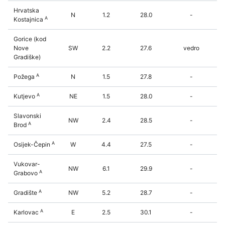
Hrvatska
N
1.2
28.0
-
A
Kostajnica
Gorice (kod
Nove
SW
2.2
27.6
vedro
Gradiške)
A
Požega
N
1.5
27.8
-
A
Kutjevo
NE
1.5
28.0
-
Slavonski
NW
2.4
28.5
-
A
Brod
A
Osijek-Čepin
W
4.4
27.5
-
Vukovar-
NW
6.1
29.9
-
A
Grabovo
A
Gradište
NW
5.2
28.7
-
A
Karlovac
E
2.5
30.1
-