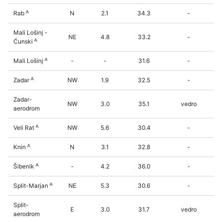
A
Rab
N
2.1
34.3
-
Mali Lošinj -
NE
4.8
33.2
-
A
Ćunski
A
Mali Lošinj
-
-
31.6
-
A
Zadar
NW
1.9
32.5
-
Zadar-
NW
3.0
35.1
vedro
aerodrom
A
Veli Rat
NW
5.6
30.4
-
A
Knin
N
3.1
32.8
-
A
Šibenik
-
4.2
36.0
-
A
Split-Marjan
NE
5.3
30.6
-
Split-
E
3.0
31.7
vedro
aerodrom