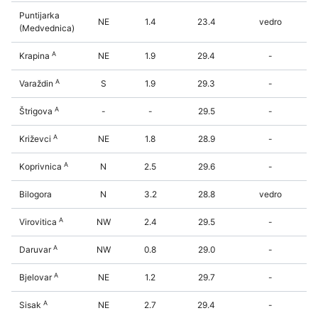
Puntijarka
NE
1.4
23.4
vedro
(Medvednica)
A
Krapina
NE
1.9
29.4
-
A
Varaždin
S
1.9
29.3
-
A
Štrigova
-
-
29.5
-
A
Križevci
NE
1.8
28.9
-
A
Koprivnica
N
2.5
29.6
-
Bilogora
N
3.2
28.8
vedro
A
Virovitica
NW
2.4
29.5
-
A
Daruvar
NW
0.8
29.0
-
A
Bjelovar
NE
1.2
29.7
-
A
Sisak
NE
2.7
29.4
-