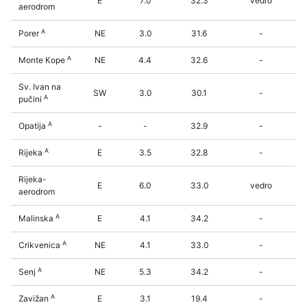
E
7.0
32.3
vedro
aerodrom
A
Porer
NE
3.0
31.6
-
A
Monte Kope
NE
4.4
32.6
-
Sv. Ivan na
SW
3.0
30.1
-
A
pučini
A
Opatija
-
-
32.9
-
A
Rijeka
E
3.5
32.8
-
Rijeka-
E
6.0
33.0
vedro
aerodrom
A
Malinska
E
4.1
34.2
-
A
Crikvenica
NE
4.1
33.0
-
A
Senj
NE
5.3
34.2
-
A
Zavižan
E
3.1
19.4
-