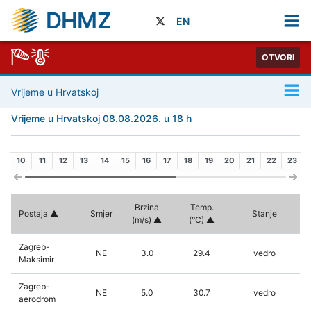
DHMZ
EN
OTVORI
Vrijeme u Hrvatskoj
Vrijeme u Hrvatskoj 08.08.2026. u 18 h
10
11
12
13
14
15
16
17
18
19
20
21
22
23
Brzina
Temp.
Postaja
Smjer
Stanje
(m/s)
(°C)
Zagreb-
NE
3.0
29.4
vedro
Maksimir
Zagreb-
NE
5.0
30.7
vedro
aerodrom