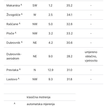
A
Makarska
SW
1.2
35.2
-
A
Živogošće
W
2.5
34.1
-
A
Rašćane
NW
5.0
32.6
-
A
Ploče
NW
3.2
33.2
-
A
Dubrovnik
NE
4.2
30.6
-
umjereno
Dubrovnik-
NE
9.0
28.2
oblačno,
aerodrom
vjetrovito
A
Prevlaka
N
12.9
31.0
-
A
Lastovo
NW
9.3
31.8
-
klasična motrenja
A
automatska mjerenja