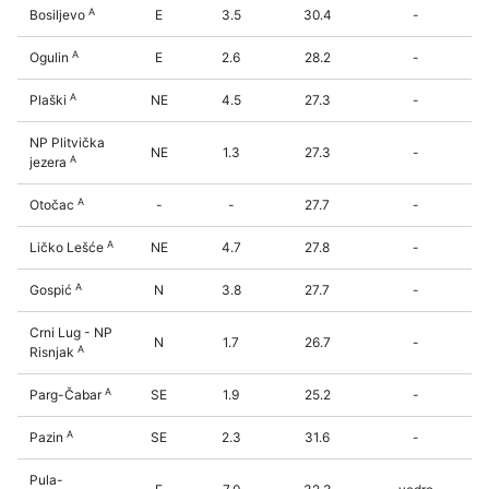
A
Bosiljevo
E
3.5
30.4
-
A
Ogulin
E
2.6
28.2
-
A
Plaški
NE
4.5
27.3
-
NP Plitvička
NE
1.3
27.3
-
A
jezera
A
Otočac
-
-
27.7
-
A
Ličko Lešće
NE
4.7
27.8
-
A
Gospić
N
3.8
27.7
-
Crni Lug - NP
N
1.7
26.7
-
A
Risnjak
A
Parg-Čabar
SE
1.9
25.2
-
A
Pazin
SE
2.3
31.6
-
Pula-