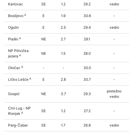
Karlovac
SE
1.2
29.2
vedro
A
Bosiljevo
E
1.9
30.6
-
Ogulin
E
2.5
29.4
vedro
A
Plaški
NE
2.7
29.1
-
NP Plitvička
NE
1.5
28.0
-
A
jezera
A
Otočac
-
-
30.0
-
A
Ličko Lešće
E
2.8
30.7
-
pretežno
Gospić
NE
3.7
29.3
vedro
Crni Lug - NP
SE
1.2
27.2
-
A
Risnjak
Parg-Čabar
SE
1.7
26.8
vedro