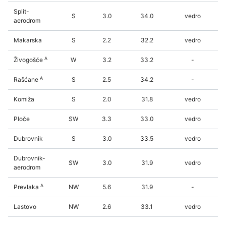
Split-
S
3.0
34.0
vedro
aerodrom
Makarska
S
2.2
32.2
vedro
A
Živogošće
W
3.2
33.2
-
A
Rašćane
S
2.5
34.2
-
Komiža
S
2.0
31.8
vedro
Ploče
SW
3.3
33.0
vedro
Dubrovnik
S
3.0
33.5
vedro
Dubrovnik-
SW
3.0
31.9
vedro
aerodrom
A
Prevlaka
NW
5.6
31.9
-
Lastovo
NW
2.6
33.1
vedro