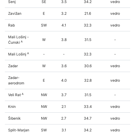
Senj
SE
3.5
34.2
vedro
Zavižan
E
3.2
21.6
vedro
Rab
SW
4.1
32.3
vedro
Mali Lošinj -
W
3.8
31.5
-
A
Ćunski
A
Mali Lošinj
-
-
32.3
-
Zadar
W
3.6
30.6
vedro
Zadar-
E
4.0
32.8
vedro
aerodrom
A
Veli Rat
NW
3.7
31.5
-
Knin
NW
2.1
33.4
vedro
Šibenik
NW
2.7
34.7
vedro
Split-Marjan
SW
3.1
34.2
vedro