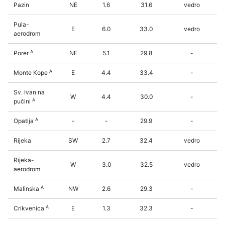
Pazin
NE
1.6
31.6
vedro
Pula-
E
6.0
33.0
vedro
aerodrom
A
Porer
NE
5.1
29.8
-
A
Monte Kope
E
4.4
33.4
-
Sv. Ivan na
W
4.4
30.0
-
A
pučini
A
Opatija
-
-
29.9
-
Rijeka
SW
2.7
32.4
vedro
Rijeka-
W
3.0
32.5
vedro
aerodrom
A
Malinska
NW
2.6
29.3
-
A
Crikvenica
E
1.3
32.3
-