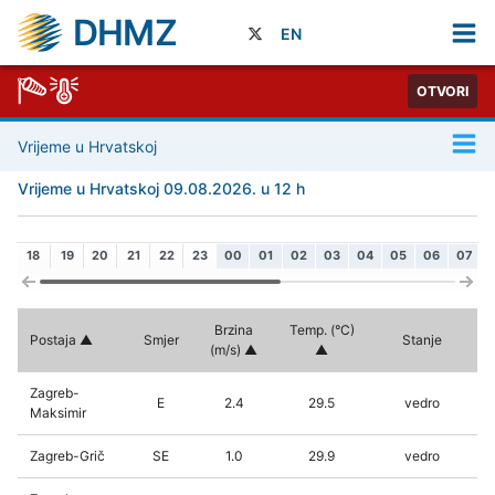
DHMZ
EN
OTVORI
Vrijeme u Hrvatskoj
Vrijeme u Hrvatskoj 09.08.2026. u 12 h
18
19
20
21
22
23
00
01
02
03
04
05
06
07
Brzina
Temp. (°C)
Postaja
Smjer
Stanje
(m/s)
Zagreb-
E
2.4
29.5
vedro
Maksimir
Zagreb-Grič
SE
1.0
29.9
vedro