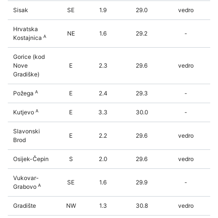
Sisak
SE
1.9
29.0
vedro
Hrvatska
NE
1.6
29.2
-
A
Kostajnica
Gorice (kod
Nove
E
2.3
29.6
vedro
Gradiške)
A
Požega
E
2.4
29.3
-
A
Kutjevo
E
3.3
30.0
-
Slavonski
E
2.2
29.6
vedro
Brod
Osijek-Čepin
S
2.0
29.6
vedro
Vukovar-
SE
1.6
29.9
-
A
Grabovo
Gradište
NW
1.3
30.8
vedro