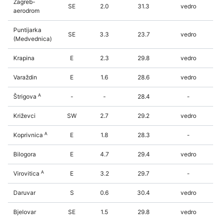
Zagreb-
SE
2.0
31.3
vedro
aerodrom
Puntijarka
SE
3.3
23.7
vedro
(Medvednica)
Krapina
E
2.3
29.8
vedro
Varaždin
E
1.6
28.6
vedro
A
Štrigova
-
-
28.4
-
Križevci
SW
2.7
29.2
vedro
A
Koprivnica
E
1.8
28.3
-
Bilogora
E
4.7
29.4
vedro
A
Virovitica
E
3.2
29.7
-
Daruvar
S
0.6
30.4
vedro
Bjelovar
SE
1.5
29.8
vedro