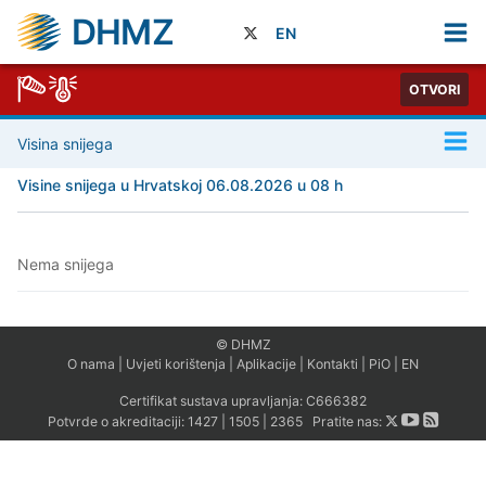
DHMZ
EN
OTVORI
Visina snijega
Visine snijega u Hrvatskoj 06.08.2026 u 08 h
Nema snijega
© DHMZ
O nama
|
Uvjeti korištenja
|
Aplikacije
|
Kontakti
|
PiO
|
EN
Certifikat sustava upravljanja:
C666382
Potvrde o akreditaciji:
1427
|
1505
|
2365
Pratite nas: