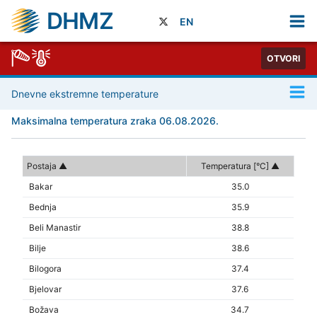
DHMZ
EN
OTVORI
Dnevne ekstremne temperature
Maksimalna temperatura zraka 06.08.2026.
Postaja
Temperatura [°C]
Bakar
35.0
Bednja
35.9
Beli Manastir
38.8
Bilje
38.6
Bilogora
37.4
Bjelovar
37.6
Božava
34.7