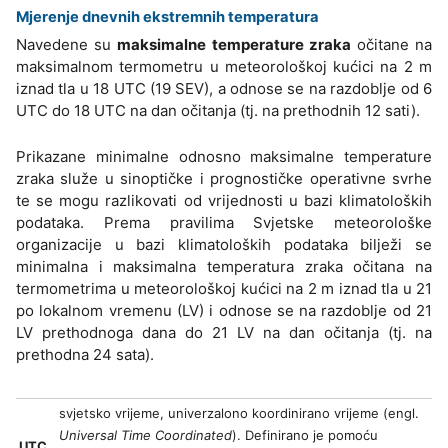
Mjerenje dnevnih ekstremnih temperatura
Navedene su
maksimalne temperature zraka
očitane na
maksimalnom termometru u meteorološkoj kućici na 2 m
iznad tla u 18 UTC (19 SEV), a odnose se na razdoblje od 6
UTC do 18 UTC na dan očitanja (tj. na prethodnih 12 sati).
Prikazane minimalne odnosno maksimalne temperature
zraka služe u sinoptičke i prognostičke operativne svrhe
te se mogu razlikovati od vrijednosti u bazi klimatoloških
podataka. Prema pravilima Svjetske meteorološke
organizacije u bazi klimatoloških podataka bilježi se
minimalna i maksimalna temperatura zraka očitana na
termometrima u meteorološkoj kućici na 2 m iznad tla u 21
po lokalnom vremenu (LV) i odnose se na razdoblje od 21
LV prethodnoga dana do 21 LV na dan očitanja (tj. na
prethodna 24 sata).
svjetsko vrijeme, univerzalono koordinirano vrijeme (engl.
Universal Time Coordinated
). Definirano je pomoću
UTC