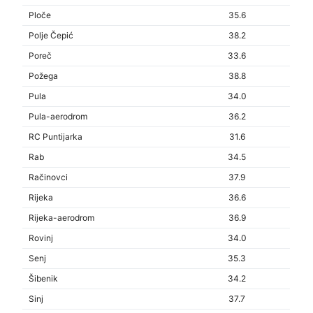
Ploče
35.6
Polje Čepić
38.2
Poreč
33.6
Požega
38.8
Pula
34.0
Pula-aerodrom
36.2
RC Puntijarka
31.6
Rab
34.5
Račinovci
37.9
Rijeka
36.6
Rijeka-aerodrom
36.9
Rovinj
34.0
Senj
35.3
Šibenik
34.2
Sinj
37.7