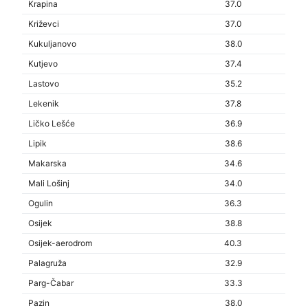
Krapina
37.0
Križevci
37.0
Kukuljanovo
38.0
Kutjevo
37.4
Lastovo
35.2
Lekenik
37.8
Ličko Lešće
36.9
Lipik
38.6
Makarska
34.6
Mali Lošinj
34.0
Ogulin
36.3
Osijek
38.8
Osijek-aerodrom
40.3
Palagruža
32.9
Parg-Čabar
33.3
Pazin
38.0