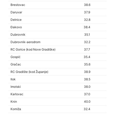
Brestovac
38.6
Daruvar
37.9
Delnice
32.8
Đakovo
38.4
Dubrovnik
35.1
Dubrovnik-aerodrom
32.2
RC Gorice (kod Nove Gradiške)
37.7
Gospić
35.4
Gračac
35.6
RC Gradište (kod Županje)
38.9
Ilok
38.5
Imotski
38.0
Karlovac
37.0
Knin
40.0
Komiža
32.4