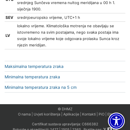
srednjeg Sunčeva vremena nultog meridijana u 00 h 1.
siječnja 1900.
SEV
srednjoeuropsko vrijeme, UTC+1 h
lokalno vrijeme. Klimatološka motrenja ne obavljaju se
istovremeno na svim postajama, nego svaka postaja ima
LV
svoje lokalno vrijeme koje odgovara prolasku Sunca kroz
njezin meridijan.
Maksimalna temperatura zraka
Minimalna temperatura zraka
Minimalna temperatura zraka na 5 cm
© DHMZ
O nama
|
Uvjeti korištenja
|
Aplikacije
|
Kontakti
|
PiO
|
EN
Certifikat sustava upravljanja:
C666382
Potvrde o akreditaciji:
1427
|
1505
|
2365
Pratite nas: