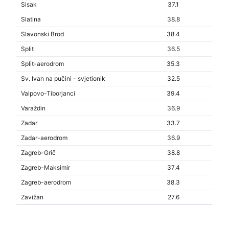
Sisak
37.1
Slatina
38.8
Slavonski Brod
38.4
Split
36.5
Split-aerodrom
35.3
Sv. Ivan na pučini - svjetionik
32.5
Valpovo-Tiborjanci
39.4
Varaždin
36.9
Zadar
33.7
Zadar-aerodrom
36.9
Zagreb-Grič
38.8
Zagreb-Maksimir
37.4
Zagreb-aerodrom
38.3
Zavižan
27.6