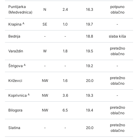
Puntijarka
potpuno
N
2.4
16.3
(Medvednica)
oblačno
A
Krapina
SE
1.0
19.7
-
Bednja
-
-
18.8
slaba kiša
pretežno
Varaždin
W
1.8
19.5
oblačno
A
Štrigova
-
-
19.2
-
pretežno
Križevci
NW
1.6
20.0
oblačno
A
Koprivnica
NW
3.6
19.3
-
pretežno
Bilogora
NW
6.5
19.4
oblačno
pretežno
Slatina
-
-
20.0
oblačno