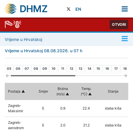
DHMZ
EN
OTVORI
Vrijeme u Hrvatskoj
Vrijeme u Hrvatskoj 08.08.2026. u 07 h
05
06
07
08
09
10
11
12
13
14
15
16
17
18
Brzina
Temp.
Postaja
Smjer
Stanje
(m/s)
(°C)
Zagreb-
E
0.9
22.4
slaba kiša
Maksimir
Zagreb-
E
2.0
21.2
slaba kiša
aerodrom