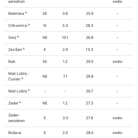
aerodrom
vedro
A
Malinska
SE
0.6
25.9
-
A
Crikvenica
N
3.3
28.3
-
A
Senj
NE
10.1
26.8
-
A
Zavižan
E
2.9
13.3
-
Rab
SE
1.2
29.5
vedro
Mali Lošinj -
NE
7.1
26.8
-
A
Ćunski
A
Mali Lošinj
-
-
26.7
-
A
Zadar
NE
1.2
27.3
-
Zadar-
E
3.0
27.9
vedro
aerodrom
Božava
E
2.0
28.0
vedro