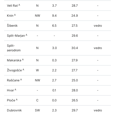
A
Veli Rat
N
3.7
28.7
-
A
Knin
NW
9.4
24.9
-
Šibenik
N
6.5
27.5
vedro
A
Split-Marjan
-
-
29.6
-
Split-
N
3.0
30.4
vedro
aerodrom
A
Makarska
N
0.3
27.9
-
A
Živogošće
W
2.2
27.7
-
A
Rašćane
NW
2.7
25.0
-
A
Hvar
-
0.1
28.0
-
A
Ploče
C
0.0
26.5
-
Dubrovnik
SW
2.3
29.7
vedro