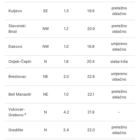
pretežno
Kutjevo
SE
1.3
19.9
oblačno
Slavonski
pretežno
NW
1.2
20.9
Brod
oblačno
umjereno
Đakovo
NW
1.0
19.8
oblačno
Osijek-Čepin
N
1.8
20.4
slaba kiša
umjereno
Brestovac
NE
2.0
22.6
oblačno
pretežno
Beli Manastir
NE
1.0
22.1
oblačno
Vukovar-
N
4.2
21.9
-
A
Grabovo
pretežno
Gradište
N
3.4
22.0
oblačno