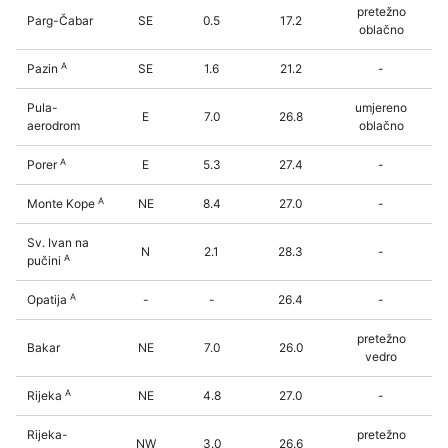
pretežno
Parg-Čabar
SE
0.5
17.2
oblačno
A
Pazin
SE
1.6
21.2
-
Pula-
umjereno
E
7.0
26.8
aerodrom
oblačno
A
Porer
E
5.3
27.4
-
A
Monte Kope
NE
8.4
27.0
-
Sv. Ivan na
N
2.1
28.3
-
A
pučini
A
Opatija
-
-
26.4
-
pretežno
Bakar
NE
7.0
26.0
vedro
A
Rijeka
NE
4.8
27.0
-
Rijeka-
pretežno
NW
3.0
26.6