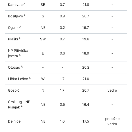
A
Karlovac
SE
0.7
21.8
-
A
Bosiljevo
S
0.9
20.7
-
A
Ogulin
NE
0.2
19.7
-
A
Plaški
SW
0.7
19.6
-
NP Plitvička
E
0.6
18.9
-
A
jezera
A
Otočac
-
-
20.2
-
A
Ličko Lešće
W
1.7
21.0
-
Gospić
N
1.7
20.7
vedro
Crni Lug - NP
NE
0.5
16.4
-
A
Risnjak
pretežno
Delnice
NE
1.0
17.5
vedro