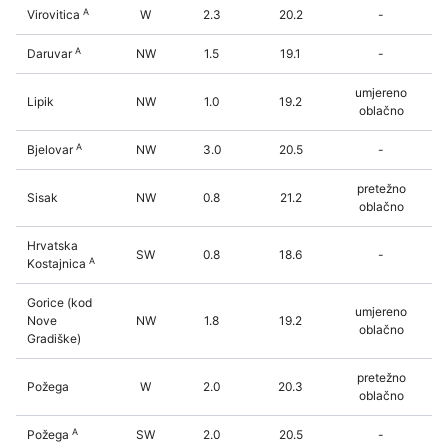
A
Virovitica
W
2.3
20.2
-
A
Daruvar
NW
1.5
19.1
-
umjereno
Lipik
NW
1.0
19.2
oblačno
A
Bjelovar
NW
3.0
20.5
-
pretežno
Sisak
NW
0.8
21.2
oblačno
Hrvatska
SW
0.8
18.6
-
A
Kostajnica
Gorice (kod
umjereno
Nove
NW
1.8
19.2
oblačno
Gradiške)
pretežno
Požega
W
2.0
20.3
oblačno
A
Požega
SW
2.0
20.5
-