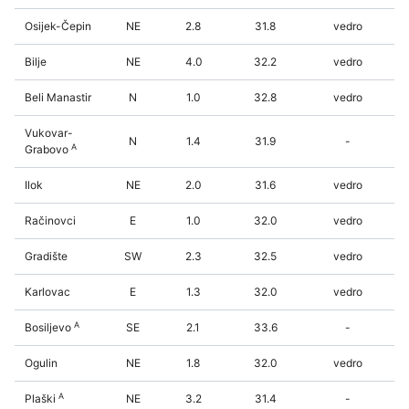
Osijek-Čepin
NE
2.8
31.8
vedro
Bilje
NE
4.0
32.2
vedro
Beli Manastir
N
1.0
32.8
vedro
Vukovar-
N
1.4
31.9
-
A
Grabovo
Ilok
NE
2.0
31.6
vedro
Račinovci
E
1.0
32.0
vedro
Gradište
SW
2.3
32.5
vedro
Karlovac
E
1.3
32.0
vedro
A
Bosiljevo
SE
2.1
33.6
-
Ogulin
NE
1.8
32.0
vedro
A
Plaški
NE
3.2
31.4
-