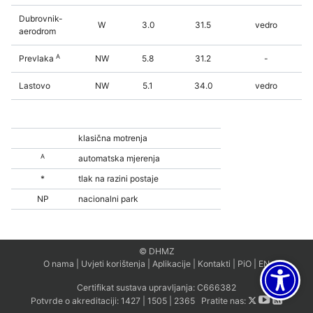
Dubrovnik-
W
3.0
31.5
vedro
aerodrom
A
Prevlaka
NW
5.8
31.2
-
Lastovo
NW
5.1
34.0
vedro
klasična motrenja
A
automatska mjerenja
*
tlak na razini postaje
NP
nacionalni park
© DHMZ
O nama
|
Uvjeti korištenja
|
Aplikacije
|
Kontakti
|
PiO
|
EN
Certifikat sustava upravljanja:
C666382
Potvrde o akreditaciji:
1427
|
1505
|
2365
Pratite nas: