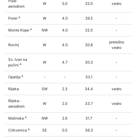
Pula-
W
5.0
32.0
vedro
aerodrom
A
Porer
W
4.0
29.2
-
A
Monte Kope
NW
4.0
32.5
-
pretežno
Rovinj
W
4.0
30.8
vedro
Sv. Ivan na
W
4.7
30.3
-
A
pučini
A
Opatija
-
-
33.1
-
Rijeka
SW
2.3
34.4
vedro
Rijeka-
W
2.0
33.7
vedro
aerodrom
A
Malinska
NW
2.6
31.7
-
A
Crikvenica
SE
0.5
36.3
-