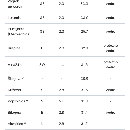
Zagreb-
SE
2.0
33.3
vedro
aerodrom
Lekenik
SE
2.0
33.0
vedro
Puntijarka
SE
2.3
25.7
vedro
(Medvednica)
pretežno
Krapina
E
2.3
32.0
vedro
pretežno
Varaždin
SW
1.4
31.6
vedro
A
Štrigova
-
-
30.8
-
Križevci
S
2.8
31.6
vedro
A
Koprivnica
S
2.1
31.3
-
Bilogora
E
2.8
31.4
vedro
A
Virovitica
N
2.8
31.7
-