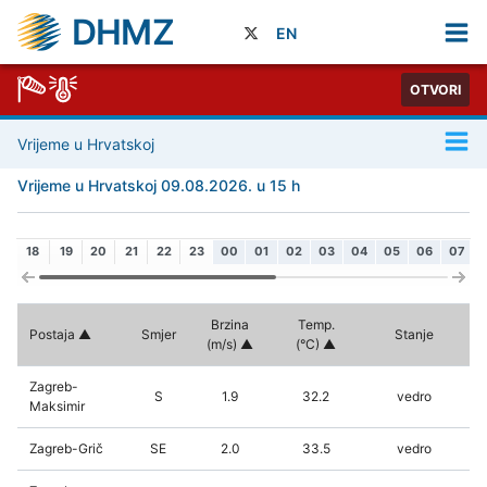
DHMZ
EN
OTVORI
Vrijeme u Hrvatskoj
Vrijeme u Hrvatskoj 09.08.2026. u 15 h
18
19
20
21
22
23
00
01
02
03
04
05
06
07
Brzina
Temp.
Postaja
Smjer
Stanje
(m/s)
(°C)
Zagreb-
S
1.9
32.2
vedro
Maksimir
Zagreb-Grič
SE
2.0
33.5
vedro