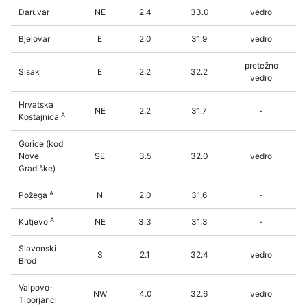
Daruvar
NE
2.4
33.0
vedro
Bjelovar
E
2.0
31.9
vedro
pretežno
Sisak
E
2.2
32.2
vedro
Hrvatska
NE
2.2
31.7
-
A
Kostajnica
Gorice (kod
Nove
SE
3.5
32.0
vedro
Gradiške)
A
Požega
N
2.0
31.6
-
A
Kutjevo
NE
3.3
31.3
-
Slavonski
S
2.1
32.4
vedro
Brod
Valpovo-
NW
4.0
32.6
vedro
Tiborjanci