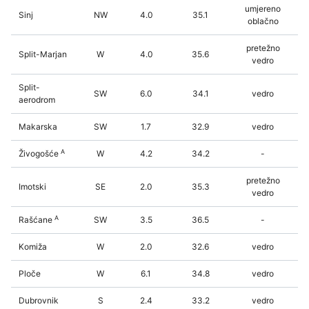
umjereno
Sinj
NW
4.0
35.1
oblačno
pretežno
Split-Marjan
W
4.0
35.6
vedro
Split-
SW
6.0
34.1
vedro
aerodrom
Makarska
SW
1.7
32.9
vedro
A
Živogošće
W
4.2
34.2
-
pretežno
Imotski
SE
2.0
35.3
vedro
A
Rašćane
SW
3.5
36.5
-
Komiža
W
2.0
32.6
vedro
Ploče
W
6.1
34.8
vedro
Dubrovnik
S
2.4
33.2
vedro