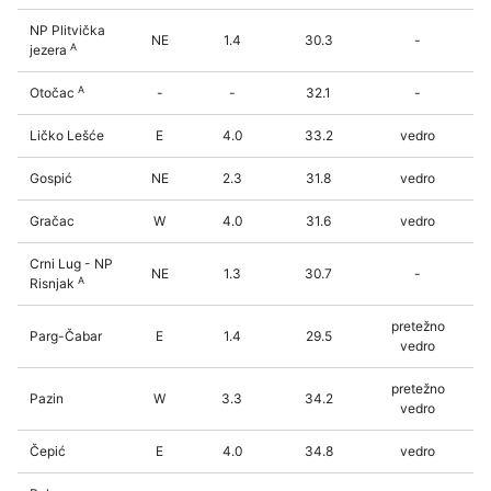
NP Plitvička
NE
1.4
30.3
-
A
jezera
A
Otočac
-
-
32.1
-
Ličko Lešće
E
4.0
33.2
vedro
Gospić
NE
2.3
31.8
vedro
Gračac
W
4.0
31.6
vedro
Crni Lug - NP
NE
1.3
30.7
-
A
Risnjak
pretežno
Parg-Čabar
E
1.4
29.5
vedro
pretežno
Pazin
W
3.3
34.2
vedro
Čepić
E
4.0
34.8
vedro