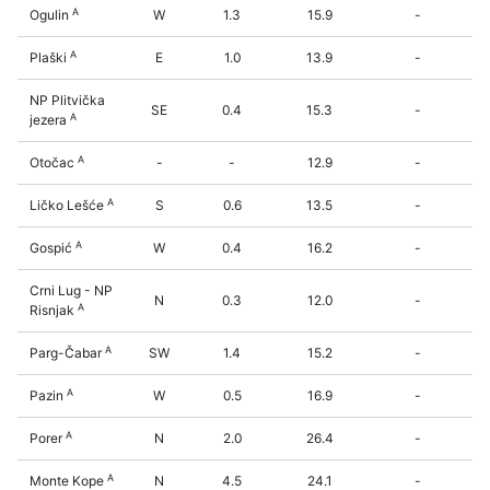
A
Ogulin
W
1.3
15.9
-
A
Plaški
E
1.0
13.9
-
NP Plitvička
SE
0.4
15.3
-
A
jezera
A
Otočac
-
-
12.9
-
A
Ličko Lešće
S
0.6
13.5
-
A
Gospić
W
0.4
16.2
-
Crni Lug - NP
N
0.3
12.0
-
A
Risnjak
A
Parg-Čabar
SW
1.4
15.2
-
A
Pazin
W
0.5
16.9
-
A
Porer
N
2.0
26.4
-
A
Monte Kope
N
4.5
24.1
-