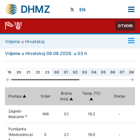
DHMZ
EN
OTVORI
Vrijeme u Hrvatskoj
Vrijeme u Hrvatskoj 09.08.2026. u 03 h
19
20
21
22
23
00
01
02
03
04
05
06
07
08
Brzina
Temp. (°C)
Postaja
Smjer
Stanje
(m/s)
Zagreb-
NW
0.1
18.2
-
A
Maksimir
Puntijarka
(Medvednica)
E
2.1
18.0
-
A