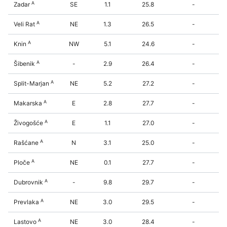
A
Zadar
SE
1.1
25.8
-
A
Veli Rat
NE
1.3
26.5
-
A
Knin
NW
5.1
24.6
-
A
Šibenik
-
2.9
26.4
-
A
Split-Marjan
NE
5.2
27.2
-
A
Makarska
E
2.8
27.7
-
A
Živogošće
E
1.1
27.0
-
A
Rašćane
N
3.1
25.0
-
A
Ploče
NE
0.1
27.7
-
A
Dubrovnik
-
9.8
29.7
-
A
Prevlaka
NE
3.0
29.5
-
A
Lastovo
NE
3.0
28.4
-