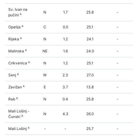
Sv. Ivan na
N
1.7
25.8
-
A
pučini
A
Opatija
C
0.0
25.1
-
A
Rijeka
N
1.2
24.1
-
A
Malinska
NE
1.6
24.0
-
A
Crikvenica
N
1.2
25.1
-
A
Senj
W
2.3
27.0
-
A
Zavižan
E
3.7
13.8
-
A
Rab
N
0.4
25.8
-
Mali Lošinj -
N
4.3
26.0
-
A
Ćunski
A
Mali Lošinj
-
-
25.7
-