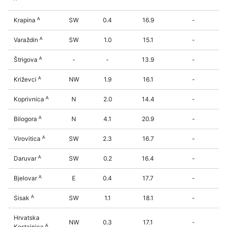
A
Krapina
SW
0.4
16.9
-
A
Varaždin
SW
1.0
15.1
-
A
Štrigova
-
-
13.9
-
A
Križevci
NW
1.9
16.1
-
A
Koprivnica
N
2.0
14.4
-
A
Bilogora
N
4.1
20.9
-
A
Virovitica
SW
2.3
16.7
-
A
Daruvar
SW
0.2
16.4
-
A
Bjelovar
E
0.4
17.7
-
A
Sisak
SW
1.1
18.1
-
Hrvatska
NW
0.3
17.1
-
A
Kostajnica