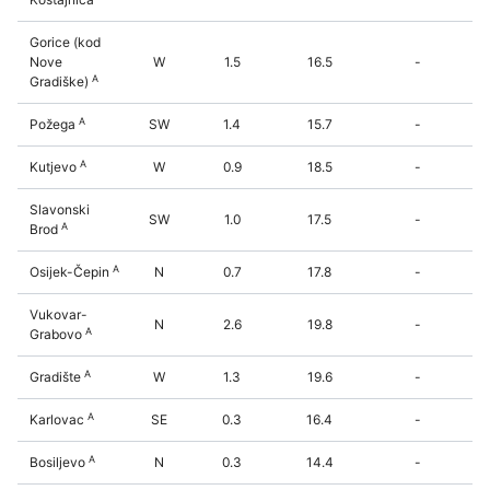
Gorice (kod
Nove
W
1.5
16.5
-
A
Gradiške)
A
Požega
SW
1.4
15.7
-
A
Kutjevo
W
0.9
18.5
-
Slavonski
SW
1.0
17.5
-
A
Brod
A
Osijek-Čepin
N
0.7
17.8
-
Vukovar-
N
2.6
19.8
-
A
Grabovo
A
Gradište
W
1.3
19.6
-
A
Karlovac
SE
0.3
16.4
-
A
Bosiljevo
N
0.3
14.4
-