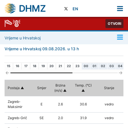
DHMZ
EN
OTVORI
Vrijeme u Hrvatskoj
Vrijeme u Hrvatskoj 09.08.2026. u 13 h
15
16
17
18
19
20
21
22
23
00
01
02
03
04
Brzina
Temp. (°C)
Postaja
Smjer
Stanje
(m/s)
Zagreb-
E
2.6
30.6
vedro
Maksimir
Zagreb-Grič
SE
2.0
31.9
vedro