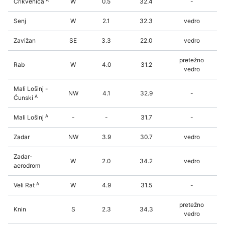
Crikvenica
W
0.5
32.4
-
Senj
W
2.1
32.3
vedro
Zavižan
SE
3.3
22.0
vedro
pretežno
Rab
W
4.0
31.2
vedro
Mali Lošinj -
NW
4.1
32.9
-
A
Ćunski
A
Mali Lošinj
-
-
31.7
-
Zadar
NW
3.9
30.7
vedro
Zadar-
W
2.0
34.2
vedro
aerodrom
A
Veli Rat
W
4.9
31.5
-
pretežno
Knin
S
2.3
34.3
vedro