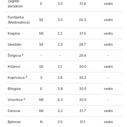
Zagreb-
E
3.0
31.6
vedro
aerodrom
Puntijarka
SE
3.0
24.3
vedro
(Medvednica)
Krapina
NE
2.2
31.0
vedro
Varaždin
SE
2.3
29.7
vedro
A
Štrigova
-
-
29.4
-
Križevci
SE
2.1
30.0
vedro
A
Koprivnica
S
2.6
30.2
-
Bilogora
E
3.8
30.0
vedro
A
Virovitica
NE
4.2
30.5
-
Daruvar
NE
3.2
31.7
vedro
Bjelovar
N
2.0
31.1
vedro