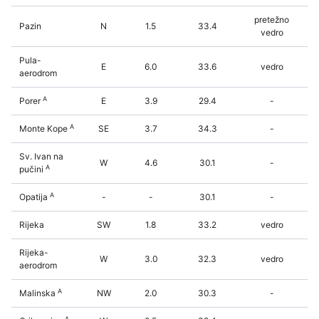
pretežno
Pazin
N
1.5
33.4
vedro
Pula-
E
6.0
33.6
vedro
aerodrom
A
Porer
E
3.9
29.4
-
A
Monte Kope
SE
3.7
34.3
-
Sv. Ivan na
W
4.6
30.1
-
A
pučini
A
Opatija
-
-
30.1
-
Rijeka
SW
1.8
33.2
vedro
Rijeka-
W
3.0
32.3
vedro
aerodrom
A
Malinska
NW
2.0
30.3
-
A