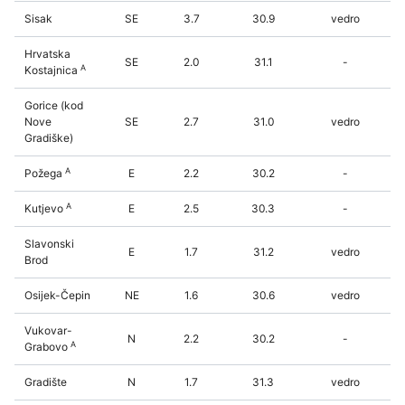
Sisak
SE
3.7
30.9
vedro
Hrvatska
SE
2.0
31.1
-
A
Kostajnica
Gorice (kod
Nove
SE
2.7
31.0
vedro
Gradiške)
A
Požega
E
2.2
30.2
-
A
Kutjevo
E
2.5
30.3
-
Slavonski
E
1.7
31.2
vedro
Brod
Osijek-Čepin
NE
1.6
30.6
vedro
Vukovar-
N
2.2
30.2
-
A
Grabovo
Gradište
N
1.7
31.3
vedro