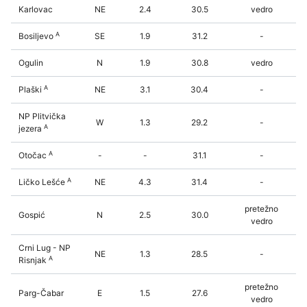
Karlovac
NE
2.4
30.5
vedro
A
Bosiljevo
SE
1.9
31.2
-
Ogulin
N
1.9
30.8
vedro
A
Plaški
NE
3.1
30.4
-
NP Plitvička
W
1.3
29.2
-
A
jezera
A
Otočac
-
-
31.1
-
A
Ličko Lešće
NE
4.3
31.4
-
pretežno
Gospić
N
2.5
30.0
vedro
Crni Lug - NP
NE
1.3
28.5
-
A
Risnjak
pretežno
Parg-Čabar
E
1.5
27.6
vedro