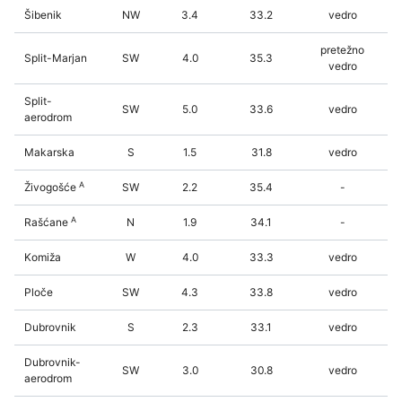
Šibenik
NW
3.4
33.2
vedro
pretežno
Split-Marjan
SW
4.0
35.3
vedro
Split-
SW
5.0
33.6
vedro
aerodrom
Makarska
S
1.5
31.8
vedro
A
Živogošće
SW
2.2
35.4
-
A
Rašćane
N
1.9
34.1
-
Komiža
W
4.0
33.3
vedro
Ploče
SW
4.3
33.8
vedro
Dubrovnik
S
2.3
33.1
vedro
Dubrovnik-
SW
3.0
30.8
vedro
aerodrom