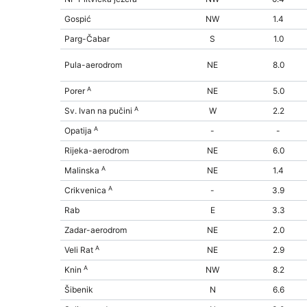
Gospić
NW
1.4
Parg-Čabar
S
1.0
Pula-aerodrom
NE
8.0
A
Porer
NE
5.0
A
Sv. Ivan na pučini
W
2.2
A
Opatija
-
-
Rijeka-aerodrom
NE
6.0
A
Malinska
NE
1.4
A
Crikvenica
-
3.9
Rab
E
3.3
Zadar-aerodrom
NE
2.0
A
Veli Rat
NE
2.9
A
Knin
NW
8.2
Šibenik
N
6.6