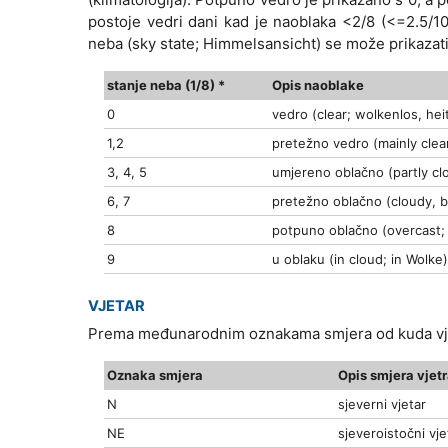
postoje vedri dani kad je naoblaka <2/8 (<=2.5/1
neba (sky state; Himmelsansicht) se može prikaza
stanje neba (1/8) *
Opis naoblake
0
vedro (clear; wolkenlos, hei
1,2
pretežno vedro (mainly clea
3, 4, 5
umjereno oblačno (partly cl
6, 7
pretežno oblačno (cloudy, 
8
potpuno oblačno (overcast;
9
u oblaku (in cloud; in Wolke
VJETAR
Prema međunarodnim oznakama smjera od kuda vjet
Oznaka smjera
Opis smjera vjet
N
sjeverni vjetar
NE
sjeveroistočni vje