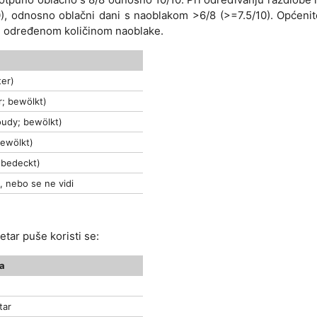
0), odnosno oblačni dani s naoblakom >6/8 (>=7.5/10). Općenit
ti određenom količinom naoblake.
ter)
r; bewölkt)
oudy; bewölkt)
bewölkt)
 bedeckt)
), nebo se ne vidi
ar puše koristi se:
ra
tar