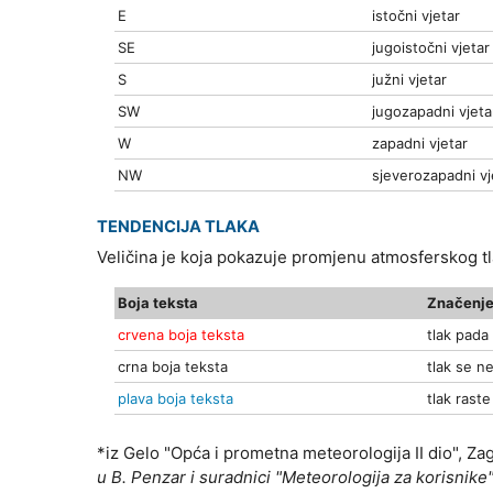
E
istočni vjetar
SE
jugoistočni vjetar
S
južni vjetar
SW
jugozapadni vjeta
W
zapadni vjetar
NW
sjeverozapadni vj
TENDENCIJA TLAKA
Veličina je koja pokazuje promjenu atmosferskog 
Boja teksta
Značenje
crvena boja teksta
tlak pada
crna boja teksta
tlak se ne
plava boja teksta
tlak raste
*iz Gelo "Opća i prometna meteorologija II dio", Za
u B. Penzar i suradnici "Meteorologija za korisnike"