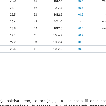
29.0
44
1012.6
+0.6
ve
27.3
46
1012.4
+0.4
25.5
63
1012.5
+0.5
29.4
42
1011.0
-
ve
28.8
44
1012.0
+0.4
ve
17.8
91
1014.7
+0.4
27.2
63
1012.4
+0.3
28.5
52
1012.3
+0.5
koja pokriva nebo, se procjenjuje u osminama ili desetin
 potpuno oblačno s 8/8 odnosno 10/10. Pri određivanju razdiobe