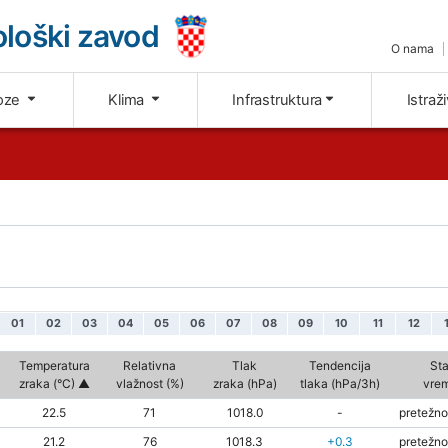
loški zavod
O nama
oze
Klima
Infrastruktura
Istraž
01
02
03
04
05
06
07
08
09
10
11
12
Temperatura
Relativna
Tlak
Tendencija
Sta
zraka (°C)
vlažnost (%)
zraka (hPa)
tlaka (hPa/3h)
vre
22.5
71
1018.0
-
pretežno
21.2
76
1018.3
+0.3
pretežno