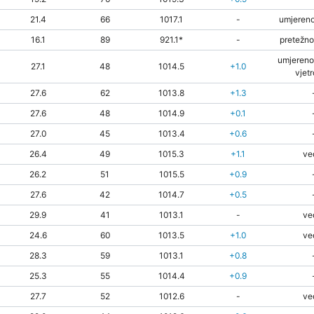
21.4
66
1017.1
-
umjereno
16.1
89
921.1*
-
pretežno
umjereno
27.1
48
1014.5
+1.0
vjetr
27.6
62
1013.8
+1.3
27.6
48
1014.9
+0.1
27.0
45
1013.4
+0.6
26.4
49
1015.3
+1.1
ve
26.2
51
1015.5
+0.9
27.6
42
1014.7
+0.5
29.9
41
1013.1
-
ve
24.6
60
1013.5
+1.0
ve
28.3
59
1013.1
+0.8
25.3
55
1014.4
+0.9
27.7
52
1012.6
-
ve