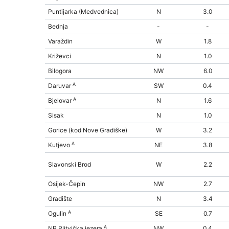
Puntijarka (Medvednica)
N
3.0
Bednja
-
-
Varaždin
W
1.8
Križevci
N
1.0
Bilogora
NW
6.0
A
Daruvar
SW
0.4
A
Bjelovar
N
1.6
Sisak
N
1.0
Gorice (kod Nove Gradiške)
W
3.2
A
Kutjevo
NE
3.8
Slavonski Brod
W
2.2
Osijek-Čepin
NW
2.7
Gradište
N
3.4
A
Ogulin
SE
0.7
A
NP Plitvička jezera
NW
0.4