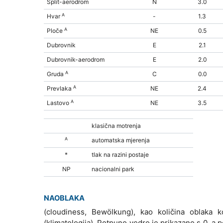
Split-aerodrom
N
3.0
A
Hvar
-
1.3
A
Ploče
NE
0.5
Dubrovnik
E
2.1
Dubrovnik-aerodrom
E
2.0
A
Gruda
C
0.0
A
Prevlaka
NE
2.4
A
Lastovo
NE
3.5
klasična motrenja
A
automatska mjerenja
*
tlak na razini postaje
NP
nacionalni park
NAOBLAKA
(cloudiness, Bewölkung), kao količina oblaka 
(klimatologija). Potpuno vedro je prikazano s 0, a