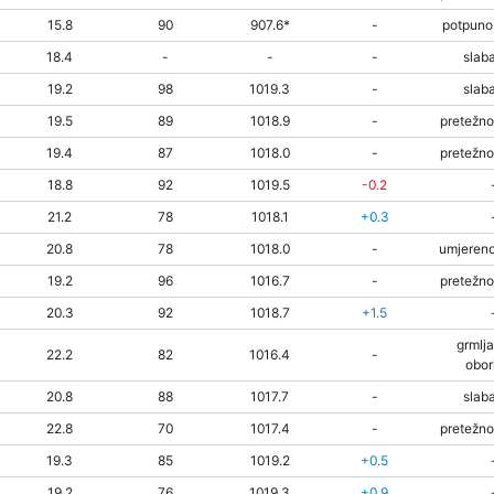
15.8
90
907.6*
-
potpuno
18.4
-
-
-
slaba
19.2
98
1019.3
-
slaba
19.5
89
1018.9
-
pretežno
19.4
87
1018.0
-
pretežno
18.8
92
1019.5
-0.2
21.2
78
1018.1
+0.3
20.8
78
1018.0
-
umjereno
19.2
96
1016.7
-
pretežno
20.3
92
1018.7
+1.5
grmlja
22.2
82
1016.4
-
obor
20.8
88
1017.7
-
slaba
22.8
70
1017.4
-
pretežno
19.3
85
1019.2
+0.5
19.2
76
1019.3
+0.9