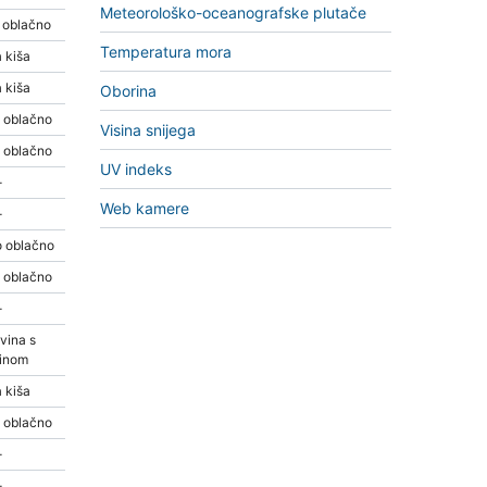
Meteorološko-oceanografske plutače
 oblačno
Temperatura mora
 kiša
 kiša
Oborina
 oblačno
Visina snijega
 oblačno
UV indeks
-
Web kamere
-
 oblačno
 oblačno
-
vina s
inom
 kiša
 oblačno
-
-