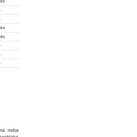
dro
-
-
dro
dro
-
-
-
ama neba
 naoblake