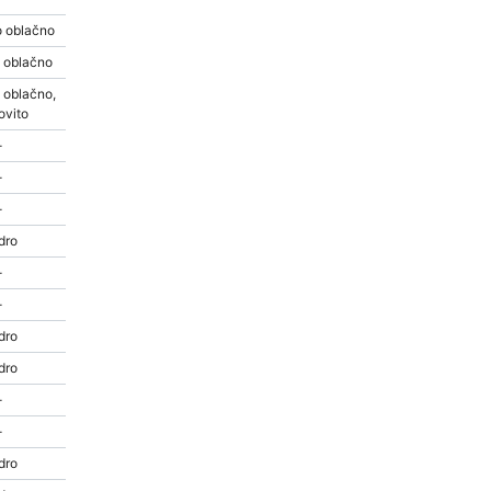
 oblačno
 oblačno
 oblačno,
ovito
-
-
-
dro
-
-
dro
dro
-
-
dro