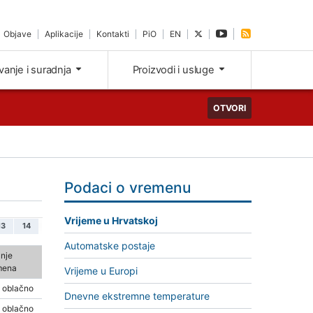
Objave
Aplikacije
Kontakti
PiO
EN
ivanje i suradnja
Proizvodi i usluge
OTVORI
Podaci o vremenu
Vrijeme u Hrvatskoj
13
14
Automatske postaje
nje
mena
Vrijeme u Europi
 oblačno
Dnevne ekstremne temperature
 oblačno