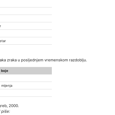
r
etar
tlaka zraka u posljednjem vremenskom razdoblju.
 boje
 mijenja
greb, 2000.
 piše: