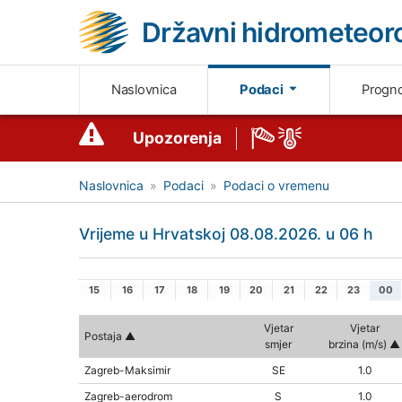
Državni hidrometeoro
Naslovnica
Podaci
Progn
Upozorenja
Naslovnica
Podaci
Podaci o vremenu
Vrijeme u Hrvatskoj 08.08.2026. u 06 h
15
16
17
18
19
20
21
22
23
00
Vjetar
Vjetar
Postaja
smjer
brzina (m/s)
Zagreb-Maksimir
SE
1.0
Zagreb-aerodrom
S
1.0