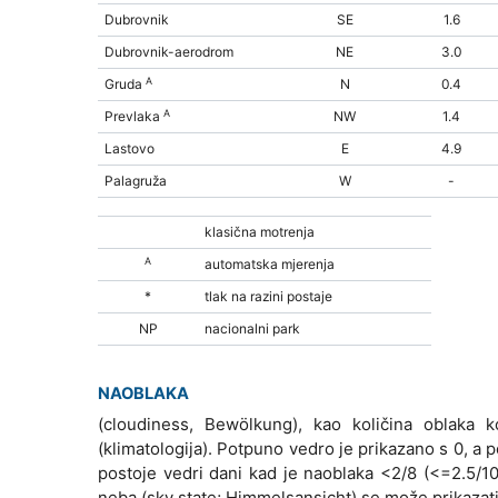
Dubrovnik
SE
1.6
Dubrovnik-aerodrom
NE
3.0
A
Gruda
N
0.4
A
Prevlaka
NW
1.4
Lastovo
E
4.9
Palagruža
W
-
klasična motrenja
A
automatska mjerenja
*
tlak na razini postaje
NP
nacionalni park
NAOBLAKA
(cloudiness, Bewölkung), kao količina oblaka 
(klimatologija). Potpuno vedro je prikazano s 0, a
postoje vedri dani kad je naoblaka <2/8 (<=2.5/1
neba (sky state; Himmelsansicht) se može prikaza