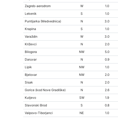
Zagreb-aerodrom
W
1.0
Lekenik
S
1.0
Puntijarka (Medvednica)
N
3.0
Krapina
S
1.0
Varaždin
W
3.0
Križevci
N
2.0
Bilogora
NW
5.0
Daruvar
N
0.9
Lipik
NW
1.0
Bjelovar
NW
2.0
Sisak
N
2.0
Gorice (kod Nove Gradiške)
N
2.6
Kutjevo
SW
1.9
Slavonski Brod
S
0.8
Valpovo-Tiborjanci
NE
1.0