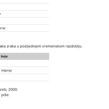
r
etar
tlaka zraka u posljednjem vremenskom razdoblju.
 boje
 mijenja
greb, 2000.
 piše: