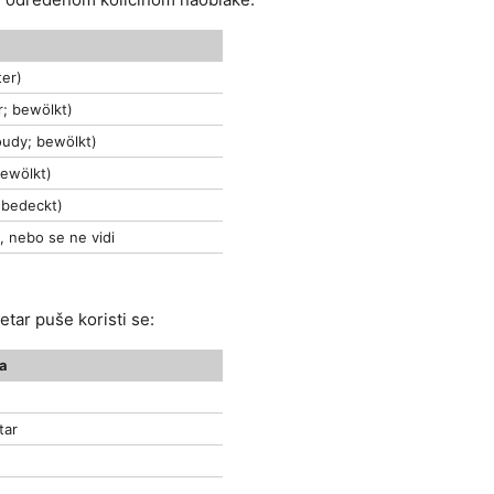
ter)
r; bewölkt)
oudy; bewölkt)
bewölkt)
 bedeckt)
), nebo se ne vidi
ar puše koristi se:
ra
tar