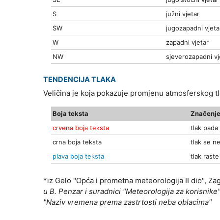
S
južni vjetar
SW
jugozapadni vjeta
W
zapadni vjetar
NW
sjeverozapadni vj
TENDENCIJA TLAKA
Veličina je koja pokazuje promjenu atmosferskog 
Boja teksta
Značenje
crvena boja teksta
tlak pada
crna boja teksta
tlak se ne
plava boja teksta
tlak raste
*iz Gelo "Opća i prometna meteorologija II dio", Za
u B. Penzar i suradnici "Meteorologija za korisnike"
"Naziv vremena prema zastrtosti neba oblacima"