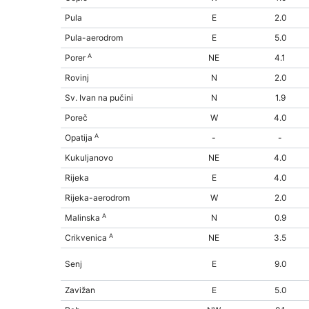
Pula
E
2.0
Pula-aerodrom
E
5.0
A
Porer
NE
4.1
Rovinj
N
2.0
Sv. Ivan na pučini
N
1.9
Poreč
W
4.0
A
Opatija
-
-
Kukuljanovo
NE
4.0
Rijeka
E
4.0
Rijeka-aerodrom
W
2.0
A
Malinska
N
0.9
A
Crikvenica
NE
3.5
Senj
E
9.0
Zavižan
E
5.0