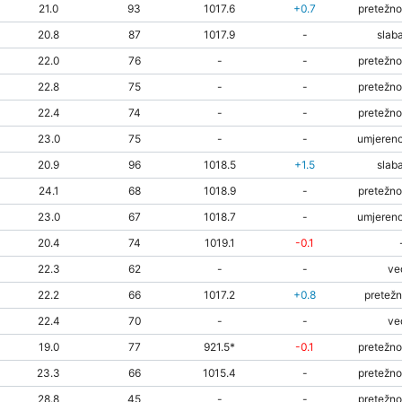
21.0
93
1017.6
+0.7
pretežno
20.8
87
1017.9
-
slaba
22.0
76
-
-
pretežno
22.8
75
-
-
pretežno
22.4
74
-
-
pretežno
23.0
75
-
-
umjereno
20.9
96
1018.5
+1.5
slaba
24.1
68
1018.9
-
pretežno
23.0
67
1018.7
-
umjereno
20.4
74
1019.1
-0.1
22.3
62
-
-
ve
22.2
66
1017.2
+0.8
pretežn
22.4
70
-
-
ve
19.0
77
921.5*
-0.1
pretežno
23.3
66
1015.4
-
pretežno
28.8
45
-
-
pretežno