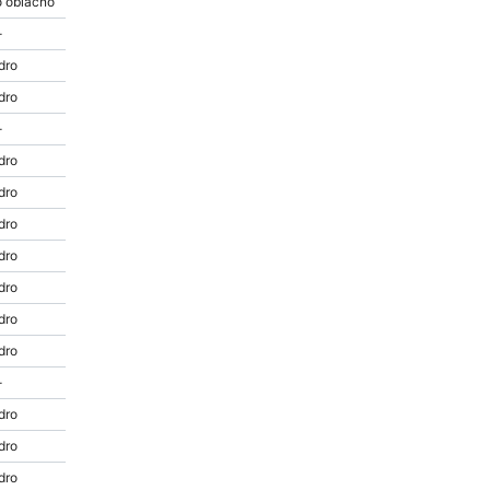
 oblačno
-
dro
dro
-
dro
dro
dro
dro
dro
dro
dro
-
dro
dro
dro