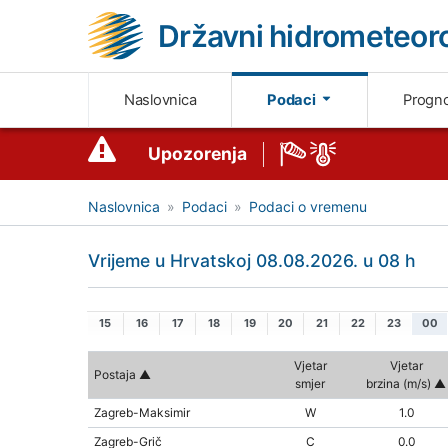
Državni hidrometeoro
Naslovnica
Podaci
Progn
Upozorenja
Naslovnica
Podaci
Podaci o vremenu
Vrijeme u Hrvatskoj 08.08.2026. u 08 h
15
16
17
18
19
20
21
22
23
00
Vjetar
Vjetar
Postaja
smjer
brzina (m/s)
Zagreb-Maksimir
W
1.0
Zagreb-Grič
C
0.0