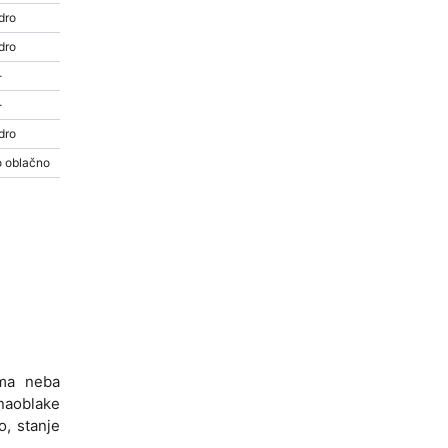
dro
dro
-
-
dro
 oblačno
ama neba
 naoblake
o, stanje