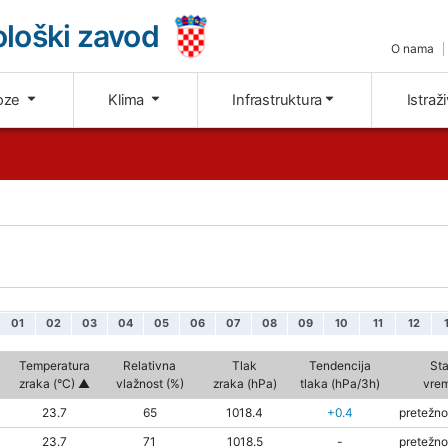
loški zavod
O nama
oze
Klima
Infrastruktura
Istraž
01
02
03
04
05
06
07
08
09
10
11
12
Temperatura
Relativna
Tlak
Tendencija
Sta
zraka (°C)
vlažnost (%)
zraka (hPa)
tlaka (hPa/3h)
vre
23.7
65
1018.4
+0.4
pretežno
23.7
71
1018.5
-
pretežno