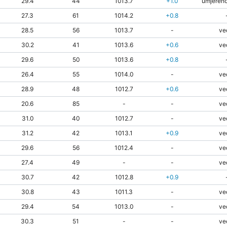
29.4
44
1013.7
+1.0
umjereno
27.3
61
1014.2
+0.8
28.5
56
1013.7
-
ve
30.2
41
1013.6
+0.6
ve
29.6
50
1013.6
+0.8
26.4
55
1014.0
-
ve
28.9
48
1012.7
+0.6
ve
20.6
85
-
-
ve
31.0
40
1012.7
-
ve
31.2
42
1013.1
+0.9
ve
29.6
56
1012.4
-
ve
27.4
49
-
-
ve
30.7
42
1012.8
+0.9
30.8
43
1011.3
-
ve
29.4
54
1013.0
-
ve
30.3
51
-
-
ve