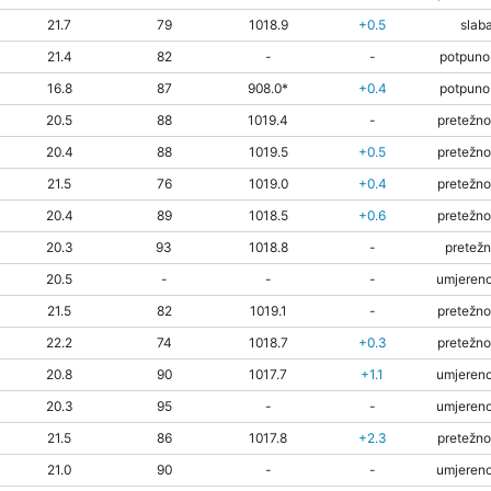
21.7
79
1018.9
+0.5
slaba
21.4
82
-
-
potpuno
16.8
87
908.0*
+0.4
potpuno
20.5
88
1019.4
-
pretežno
20.4
88
1019.5
+0.5
pretežno
21.5
76
1019.0
+0.4
pretežno
20.4
89
1018.5
+0.6
pretežno
20.3
93
1018.8
-
pretežn
20.5
-
-
-
umjereno
21.5
82
1019.1
-
pretežno
22.2
74
1018.7
+0.3
pretežno
20.8
90
1017.7
+1.1
umjereno
20.3
95
-
-
umjereno
21.5
86
1017.8
+2.3
pretežno
21.0
90
-
-
umjereno