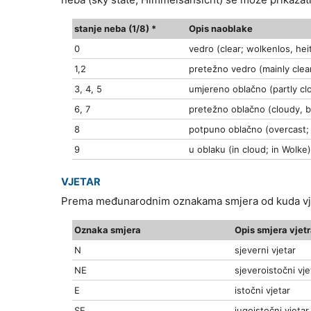
stanje neba (1/8) *
Opis naoblake
0
vedro (clear; wolkenlos, hei
1,2
pretežno vedro (mainly clea
3, 4, 5
umjereno oblačno (partly cl
6, 7
pretežno oblačno (cloudy, 
8
potpuno oblačno (overcast;
9
u oblaku (in cloud; in Wolke
VJETAR
Prema međunarodnim oznakama smjera od kuda vjet
Oznaka smjera
Opis smjera vjet
N
sjeverni vjetar
NE
sjeveroistočni vje
E
istočni vjetar
SE
jugoistočni vjetar