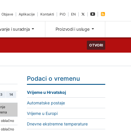
Objave
Aplikacije
Kontakti
PiO
EN
ivanje i suradnja
Proizvodi i usluge
OTVORI
Podaci o vremenu
Vrijeme u Hrvatskoj
13
14
Automatske postaje
nje
mena
Vrijeme u Europi
 oblačno
Dnevne ekstremne temperature
 oblačno