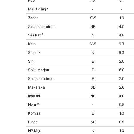
Rab
NW
0.1
A
Mali Lošinj
-
-
Zadar
SW
1.0
Zadar-aerodrom
NE
4.0
A
Veli Rat
N
4.8
Knin
NW
6.3
Šibenik
N
6.3
Sinj
E
2.0
Split-Marjan
E
6.0
Split-aerodrom
E
2.0
Makarska
SE
2.0
Imotski
NE
4.0
A
Hvar
-
0.5
Komiža
E
1.0
Ploče
SE
0.9
NP Mljet
N
1.0