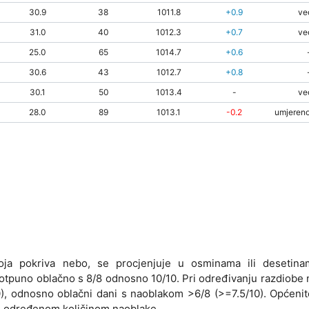
30.9
38
1011.8
+0.9
ve
31.0
40
1012.3
+0.7
ve
25.0
65
1014.7
+0.6
30.6
43
1012.7
+0.8
30.1
50
1013.4
-
ve
28.0
89
1013.1
-0.2
umjereno
koja pokriva nebo, se procjenjuje u osminama ili desetin
 potpuno oblačno s 8/8 odnosno 10/10. Pri određivanju razdiobe
0), odnosno oblačni dani s naoblakom >6/8 (>=7.5/10). Općenit
ti određenom količinom naoblake.