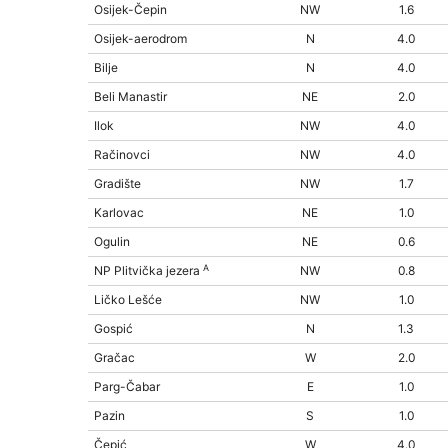
Osijek-Čepin
NW
1.6
Osijek-aerodrom
N
4.0
Bilje
N
4.0
Beli Manastir
NE
2.0
Ilok
NW
4.0
Račinovci
NW
4.0
Gradište
NW
1.7
Karlovac
NE
1.0
Ogulin
NE
0.6
A
NP Plitvička jezera
NW
0.8
Ličko Lešće
NW
1.0
Gospić
N
1.3
Gračac
W
2.0
Parg-Čabar
E
1.0
Pazin
S
1.0
Čepić
W
4.0