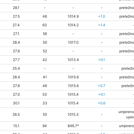
28.1
-
-
-
pretežno
27.5
46
1014.9
+1.0
pretežno
27.4
63
1014.2
+1.4
27.1
56
-
-
pretežno
28.4
50
1017.0
-
pretežno
27.6
52
-
-
pretežno
27.7
42
1013.4
+0.1
25.4
-
-
-
pretežn
28.4
41
1015.6
-
pretežno
27.8
46
1015.6
+0.7
pretežn
27.0
53
1015.4
+0.1
30.1
33
1015.4
+0.6
umjereno
26.5
55
1015.3
-
vjetr
15.1
94
846.7*
-
umjereno