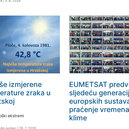
ja
|
3. 8. 2026.
iše izmjerene
EUMETSAT predv
erature zraka u
sljedeću generaci
tskoj
europskih sustav
praćenje vremena
oški ekstremi
klime
oški podaci
|
28. 7. 2026.