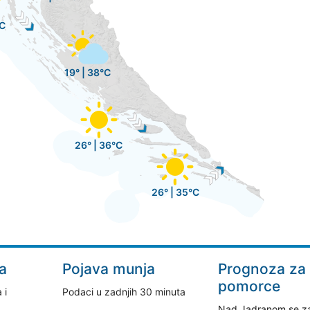
°C
19° | 38°C
26° | 36°C
26° | 35°C
a
Pojava munja
Prognoza za
pomorce
 i
Podaci u zadnjih 30 minuta
Nad Jadranom se z