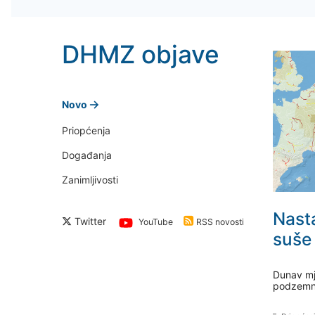
DHMZ objave
Novo
Priopćenja
Događanja
Zanimljivosti
Nast
Twitter
YouTube
RSS novosti
suše
Dunav mj
podzemn