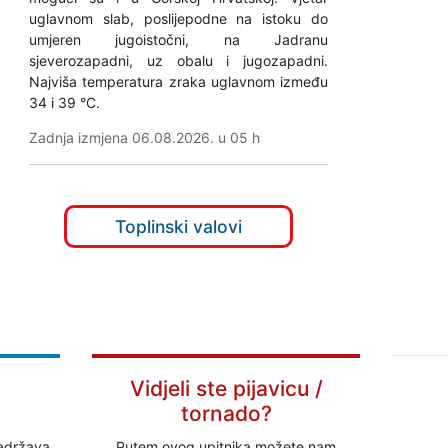
uglavnom slab, poslijepodne na istoku do
umjeren jugoistočni, na Jadranu
sjeverozapadni, uz obalu i jugozapadni.
Najviša temperatura zraka uglavnom između
34 i 39 °C.
Zadnja izmjena 06.08.2026. u 05 h
Toplinski valovi
Vidjeli ste pijavicu /
tornado?
adržava
Putem ovog upitnika možete nam