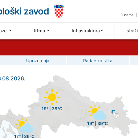
loški zavod
O nama
oze
Klima
Infrastruktura
Istraž
Upozorenja
Radarska slika
6.08.2026.
19° | 38°C
19° | 39°C
17° | 36°C