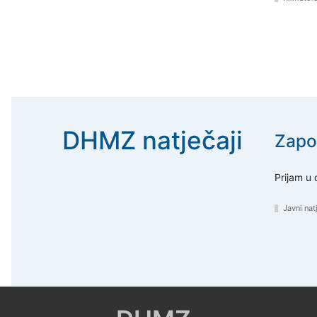
DHMZ natječaji
Zapo
Prijam u
Javni nat