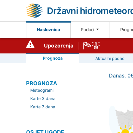
Državni hidrometeoro
Naslovnica
Podaci
Progn
Upozorenja
Prognoza
Aktualni podaci
Danas, 0
PROGNOZA
Meteogrami
Karte 3 dana
Karte 7 dana
OSJET UGODE