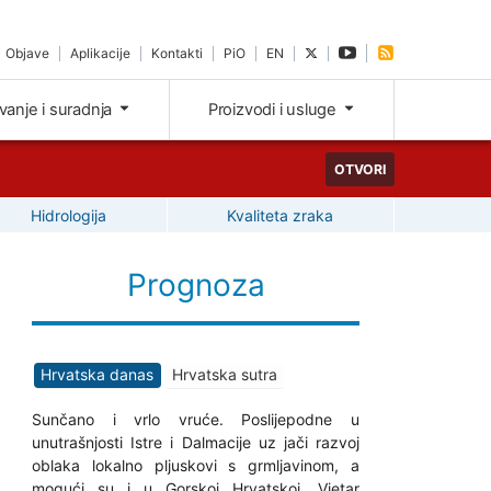
Objave
Aplikacije
Kontakti
PiO
EN
ivanje i suradnja
Proizvodi i usluge
OTVORI
Hidrologija
Kvaliteta zraka
Prognoza
Hrvatska danas
Hrvatska sutra
Sunčano i vrlo vruće. Poslijepodne u
unutrašnjosti Istre i Dalmacije uz jači razvoj
oblaka lokalno pljuskovi s grmljavinom, a
mogući su i u Gorskoj Hrvatskoj. Vjetar