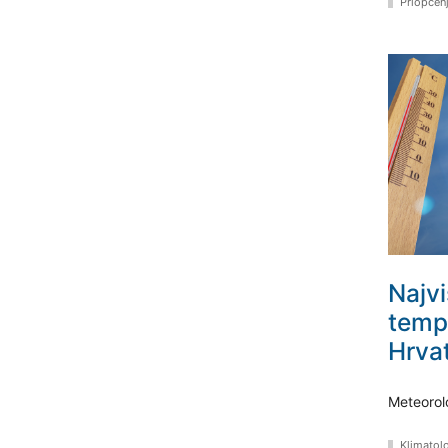
Priopćen
Najv
temp
Hrva
Meteorol
Klimatol