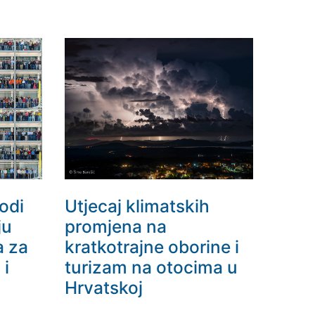
odi
Utjecaj klimatskih
ju
promjena na
a za
kratkotrajne oborine i
 i
turizam na otocima u
Hrvatskoj