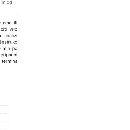
jim od
tama ili
iti vrlo
u analizi
išestruko
50 min po
pripadni
g termina