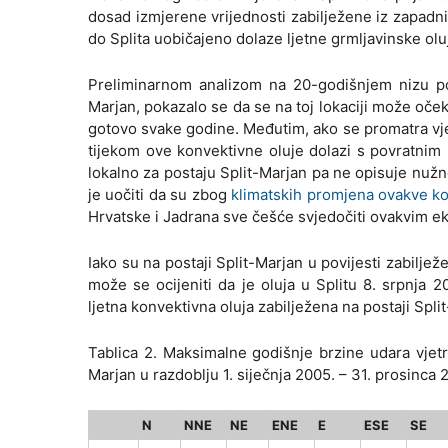
dosad izmjerene vrijednosti zabilježene iz zapadni
do Splita uobičajeno dolaze ljetne grmljavinske olu
Preliminarnom analizom na 20-godišnjem nizu pod
Marjan, pokazalo se da se na toj lokaciji može oče
gotovo svake godine. Međutim, ako se promatra vjet
tijekom ove konvektivne oluje dolazi s povratnim 
lokalno za postaju Split-Marjan pa ne opisuje nužn
je uočiti da su zbog
klimatskih promjena ovakve ko
Hrvatske i Jadrana sve češće svjedočiti ovakvim
Iako su na postaji Split-Marjan u povijesti zabilje
može se ocijeniti da je oluja u Splitu 8. srpnja 
ljetna konvektivna oluja zabilježena na postaji Spl
Tablica 2. Maksimalne godišnje brzine udara vjet
Marjan u razdoblju 1. siječnja 2005. – 31. prosinca 
N
NNE
NE
ENE
E
ESE
SE