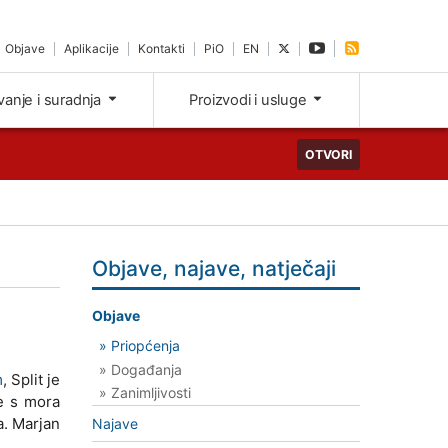
Objave
Aplikacije
Kontakti
PiO
EN
ivanje i suradnja
Proizvodi i usluge
OTVORI
Objave, najave, natječaji
Objave
» Priopćenja
» Događanja
m
, Split je
» Zanimljivosti
se s mora
a. Marjan
Najave