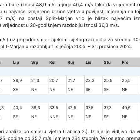
ara bure iznosi 48,9 m/s a juga 40,4 m/s tako da vrijednost 
 u najveće izmjerene brzine vjetra u povijesti mjerenja na toj 
7 m/s) na postaji Split-Marjan vrlo je blizak najvećim iz
a vrijednost u 20-godišnjem razdoblju iznosi 36,3 m/s.
m/s) uz pripadni smjer tijekom cijelog razdoblja za srednju 1
plit-Marjan u razdoblju 1. siječnja 2005. – 31. prosinca 2024.
i
Lip
Srp
Kol
Ruj
Lis
Stu
Pro
,7
28,9
21,3
20,7
21,7
23,3
25,9
25,5
E
SE
NE
NE
NE
SE
SE
NE
,3
40,4
36,3
33,5
42,5
37,5
37,3
40,6
E
SE
NE
NNE
NE
NE
SE
NE
analiza po smjeru vjetra (Tablica 2.). Iz nje je vidljivo da v
025. godine od 35,7 m/s i smjera 264 stupnja (W) osjetno prem