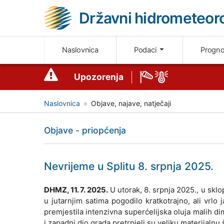
Državni hidrometeoro
Naslovnica
Podaci
Progn
Upozorenja
Naslovnica
Objave, najave, natječaji
Objave - priopćenja
Nevrijeme u Splitu 8. srpnja 2025.
DHMZ, 11. 7. 2025.
U utorak, 8. srpnja 2025., u skl
u jutarnjim satima pogodilo kratkotrajno, ali vr
premjestila intenzivna superćelijska oluja malih dim
i zapadni dio grada pretrpjeli su veliku materijalnu š