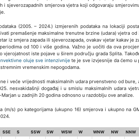
h i sjeverozapadnih smjerova vjetra koji odgovaraju smjerovima
je.
ataka (2005. – 2024.) izmjerenih podataka na lokaciji postaj
kivati premašenje maksimalne trenutne brzine (udara) vjetra od
ar iz smjera zapada ili sjeverozapada, ovakav vjetar kakav je z
periodima od 100 i više godina. Važno je uočiti da ova procjen
o vjerojatnost iste pojave u širem području grada Splita. Takođ
nvektivne oluje sve intenzivnije
te je sve izvjesnije da ćemo u
 ekstremnim vremenskim nepogodama.
žene i veće vrijednosti maksimalnih udara prvenstveno od bure, al
2025. nesvakidašnji događaj i u smislu maksimalnih udara vjetr
it-Marjan u zadnjih 20 godina odnosno u razdoblju ove analize.
ra (m/s) po kategorijama (ukupno 16) smjerova i ukupno na G
2024.
SSE
S
SSW
SW
WSW
W
WNW
NW
NNW