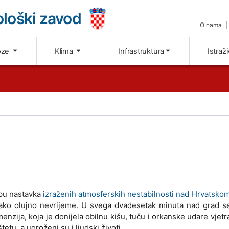
loški zavod
O nama
oze
Klima
Infrastruktura
Istraž
opu nastavka
izraženih atmosferskih nestabilnosti nad Hrvatsko
lo jako olujno nevrijeme. U svega dvadesetak minuta nad grad 
enzija, koja je donijela obilnu kišu, tuču i orkanske udare vjetr
tetu, a ugroženi su i ljudski životi.