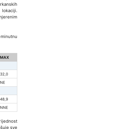
orkanskih
lokaciji.
mjerenim
0-minutnu
MAX
32,0
NE
48,9
NNE
rijednost
ašuje sve