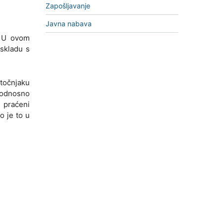
Zapošljavanje
Javna nabava
. U ovom
 skladu s
stočnjaku
 odnosno
i praćeni
o je to u