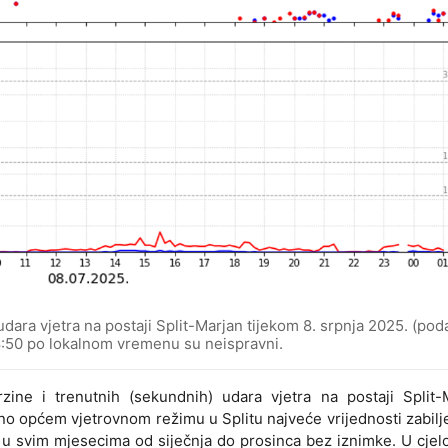
udara vjetra na postaji Split-Marjan tijekom 8. srpnja 2025. (poda
 8:50 po lokalnom vremenu su neispravni.
zine i trenutnih (sekundnih) udara vjetra na postaji Split-
dno općem vjetrovnom režimu u Splitu najveće vrijednosti zabil
to u svim mjesecima od siječnja do prosinca bez iznimke. U cj