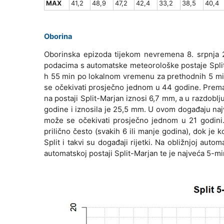
MAX
41,2
48,9
47,2
42,4
33,2
38,5
40,4
Oborina
Oborinska epizoda tijekom nevremena 8. srpnja 2
podacima s automatske meteorološke postaje Split-
h 55 min po lokalnom vremenu za prethodnih 5 minu
se očekivati prosječno jednom u 44 godine. Prem
na postaji Split-Marjan iznosi 6,7 mm, a u razdoblj
godine i iznosila je 25,5 mm. U ovom događaju naj
može se očekivati prosječno jednom u 21 godini.
prilično često (svakih 6 ili manje godina), dok je
Split i takvi su događaji rijetki. Na obližnjoj aut
automatskoj postaji Split-Marjan te je najveća 5-