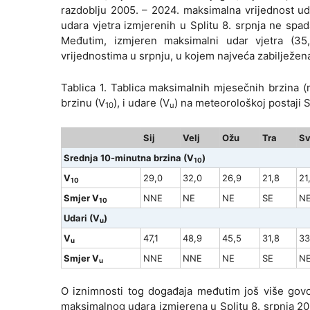
razdoblju 2005. – 2024. maksimalna vrijednost ud
udara vjetra izmjerenih u Splitu 8. srpnja ne spada
Međutim, izmjeren maksimalni udar vjetra (35,
vrijednostima u srpnju, u kojem najveća zabilježen
Tablica 1. Tablica maksimalnih mjesečnih brzina (
brzinu (V
), i udare (V
) na meteorološkoj postaji S
10
u
Sij
Velj
Ožu
Tra
Sv
Srednja 10-minutna brzina (V
)
10
V
29,0
32,0
26,9
21,8
21
10
Smjer V
NNE
NE
NE
SE
N
10
Udari (V
)
u
V
47,1
48,9
45,5
31,8
33
u
Smjer V
NNE
NNE
NE
SE
N
u
O iznimnosti tog događaja međutim još više govori 
maksimalnog udara izmjerena u Splitu 8. srpnja 2