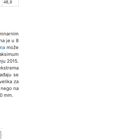
48,9
minarnim
na je u 8
ema
može
maksimum
nju 2015.
 ekstrema
ađaju se
velika za
e nego na
,0 mm.