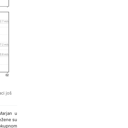
ci još
Marjan u
ježene su
elokupnom