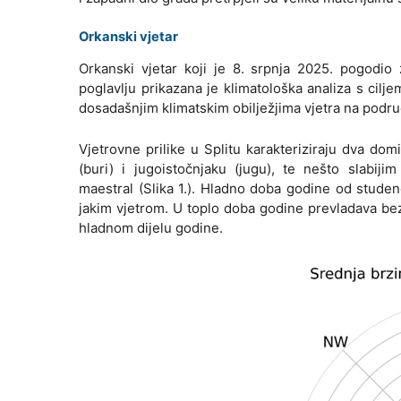
Orkanski vjetar
Orkanski vjetar koji je 8. srpnja 2025. pogodio
poglavlju prikazana je klimatološka analiza s cilje
dosadašnjim klimatskim obilježjima vjetra na područ
Vjetrovne prilike u Splitu karakteriziraju dva dom
(buri) i jugoistočnjaku (jugu), te nešto slabi
maestral (Slika 1.). Hladno doba godine od studeno
jakim vjetrom. U toplo doba godine prevladava bezg
hladnom dijelu godine.