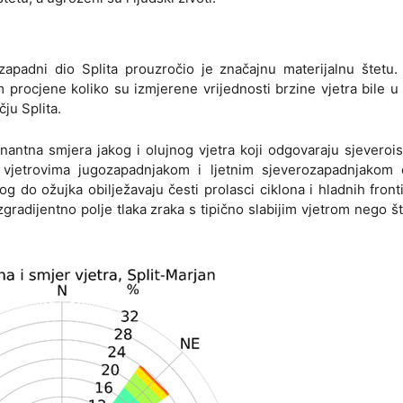
 zapadni dio Splita prouzročio je značajnu materijalnu štetu
m procjene koliko su izmjerene vrijednosti brzine vjetra bile u
ju Splita.
inantna smjera jakog i olujnog vjetra koji odgovaraju sjeveroi
jim vjetrovima jugozapadnjakom i ljetnim sjeverozapadnjakom
g do ožujka obilježavaju česti prolasci ciklona i hladnih front
radijentno polje tlaka zraka s tipično slabijim vjetrom nego št