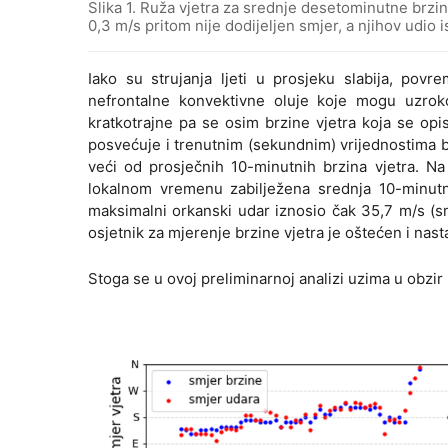
Slika 1. Ruža vjetra za srednje desetominutne brz
0,3 m/s pritom nije dodijeljen smjer, a njihov udio i
Iako su strujanja ljeti u prosjeku slabija, pov
nefrontalne konvektivne oluje koje mogu uzroko
kratkotrajne pa se osim brzine vjetra koja se op
posvećuje i trenutnim (sekundnim) vrijednostima br
veći od prosječnih 10-minutnih brzina vjetra. Na
lokalnom vremenu zabilježena srednja 10-minutn
maksimalni orkanski udar iznosio čak 35,7 m/s (s
osjetnik za mjerenje brzine vjetra je oštećen i nas
Stoga se u ovoj preliminarnoj analizi uzima u obzir