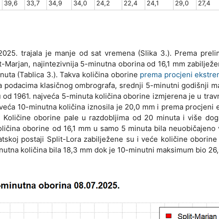
39,6
33,7
34,9
34,0
24,2
22,4
24,1
29,0
27,4
025. trajala je manje od sat vremena (Slika 3.). Prema preli
Marjan, najintezivnija 5-minutna oborina od 16,1 mm zabilježe
ta (Tablica 3.). Takva količina oborine
prema procjeni ekstr
a podacima klasičnog ombrografa, srednji 5-minutni godišnji 
u od 1961. najveća 5-minuta količina oborine izmjerena je u trav
veća 10-minutna količina iznosila je 20,0 mm i prema procjeni
 Količine oborine pale u razdobljima od 20 minuta i više dog
 količina oborine od 16,1 mm u samo 5 minuta bila neuobičajeno 
omatskoj postaji Split-Lora zabilježene su i veće količine oborin
minutna količina bila 18,3 mm dok je 10-minutni maksimum bio 26