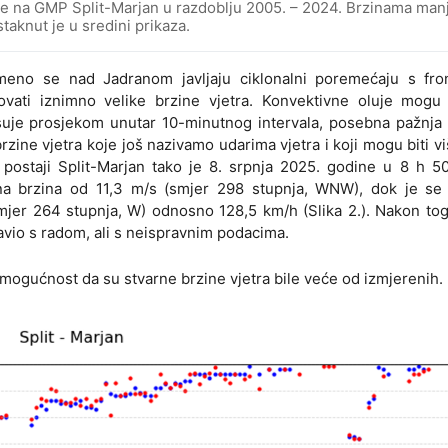
ine na GMP Split-Marjan u razdoblju 2005. – 2024. Brzinama man
staknut je u sredini prikaza.
remeno se nad Jadranom javljaju ciklonalni poremećaju s fron
vati iznimno velike brzine vjetra. Konvektivne oluje mogu b
isuje prosjekom unutar 10-minutnog intervala, posebna pažnja 
zine vjetra koje još nazivamo udarima vjetra i koji mogu biti v
 postaji Split-Marjan tako je 8. srpnja 2025. godine u 8 h 
a brzina od 11,3 m/s (smjer 298 stupnja, WNW), dok je se 
mjer 264 stupnja, W) odnosno 128,5 km/h (Slika 2.). Nakon to
tavio s radom, ali s neispravnim podacima.
 mogućnost da su stvarne brzine vjetra bile veće od izmjerenih.