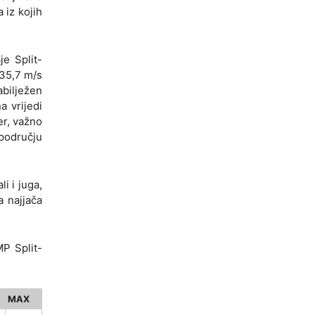
 iz kojih
e Split-
 35,7 m/s
abilježen
a vrijedi
er, važno
 području
i i juga,
a najjača
MP Split-
MAX