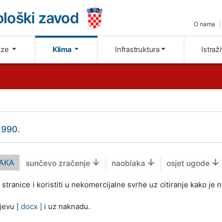
loški zavod
O nama
oze
Klima
Infrastruktura
Istraž
1990.
AKA
sunčevo zračenje
naoblaka
osjet ugode
tranice i koristiti u nekomercijalne svrhe uz citiranje kako je
tjevu
[ docx ]
i uz naknadu.