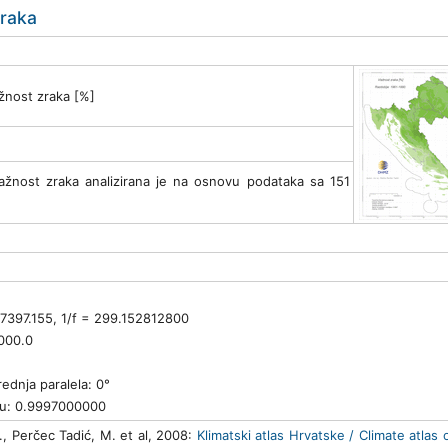
zraka
ažnost zraka [%]
lažnost zraka analizirana je na osnovu podataka sa 151
77397.155, 1/f = 299.152812800
000.0
rednja paralela: 0°
anu: 0.9997000000
., Perčec Tadić, M. et al, 2008:
Klimatski atlas Hrvatske / Climate atlas 