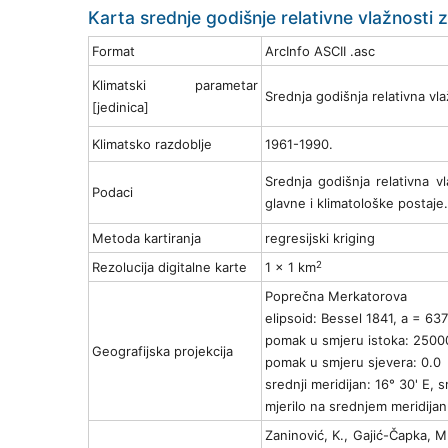
Karta srednje godišnje relativne vlažnosti 
Format
ArcInfo ASCII .asc
Klimatski parametar
Srednja godišnja relativna vl
[jedinica]
Klimatsko razdoblje
1961-1990.
Srednja godišnja relativna v
Podaci
glavne i klimatološke postaje.
Metoda kartiranja
regresijski kriging
2
Rezolucija digitalne karte
1 x 1 km
Poprečna Merkatorova
elipsoid: Bessel 1841, a = 63
pomak u smjeru istoka: 2500
Geografijska projekcija
pomak u smjeru sjevera: 0.0
srednji meridijan: 16° 30' E, s
mjerilo na srednjem meridij
Zaninović, K., Gajić-Čapka, M