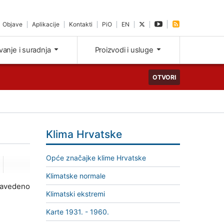
Objave
Aplikacije
Kontakti
PiO
EN
ivanje i suradnja
Proizvodi i usluge
OTVORI
Klima Hrvatske
Opće značajke klime Hrvatske
Klimatske normale
 navedeno
Klimatski ekstremi
Karte 1931. - 1960.