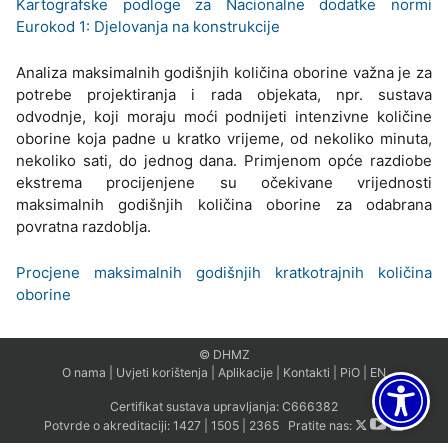
Kartografske podloge za Nacionalne dodatke normi
Eurokod 1: Djelovanja na konstrukcije
Analiza maksimalnih godišnjih količina oborine važna je za
potrebe projektiranja i rada objekata, npr. sustava
odvodnje, koji moraju moći podnijeti intenzivne količine
oborine koja padne u kratko vrijeme, od nekoliko minuta,
nekoliko sati, do jednog dana. Primjenom opće razdiobe
ekstrema procijenjene su očekivane vrijednosti
maksimalnih godišnjih količina oborine za odabrana
povratna razdoblja.
Procjene maksimalnih godišnjih kratkotrajnih količina
oborine
© DHMZ
O nama
|
Uvjeti korištenja
|
Aplikacije
|
Kontakti
|
PiO
|
EN
Certifikat sustava upravljanja:
C666382
Potvrde o akreditaciji:
1427
|
1505
|
2365
Pratite nas: