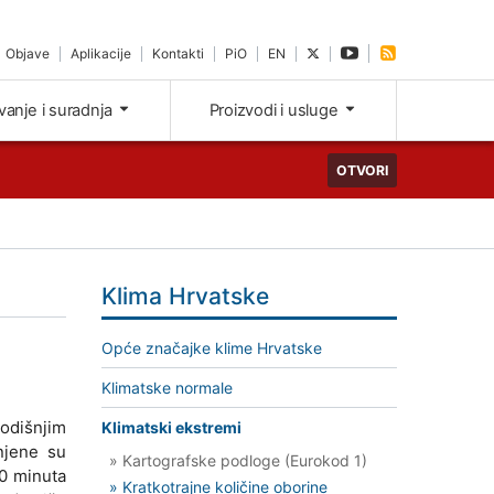
Objave
Aplikacije
Kontakti
PiO
EN
ivanje i suradnja
Proizvodi i usluge
OTVORI
Klima Hrvatske
Opće značajke klime Hrvatske
Klimatske normale
godišnjim
Klimatski ekstremi
njene su
» Kartografske podloge (Eurokod 1)
60 minuta
» Kratkotrajne količine oborine