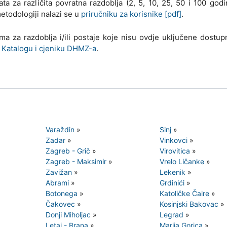
sata za različita povratna razdoblja (2, 5, 10, 25, 50 i 100 godi
etodologiji nalazi se u
priručniku za korisnike [pdf]
.
ma za razdoblja i/ili postaje koje nisu ovdje uključene dostu
a
Katalogu i cjeniku DHMZ-a
.
Varaždin
»
Sinj
»
Zadar
»
Vinkovci
»
Zagreb - Grič
»
Virovitica
»
Zagreb - Maksimir
»
Vrelo Ličanke
»
Zavižan
»
Lekenik
»
Abrami
»
Grdinići
»
Botonega
»
Katoličke Čaire
»
Čakovec
»
Kosinjski Bakovac
»
Donji Miholjac
»
Legrad
»
Letaj - Brana
»
Marija Gorica
»