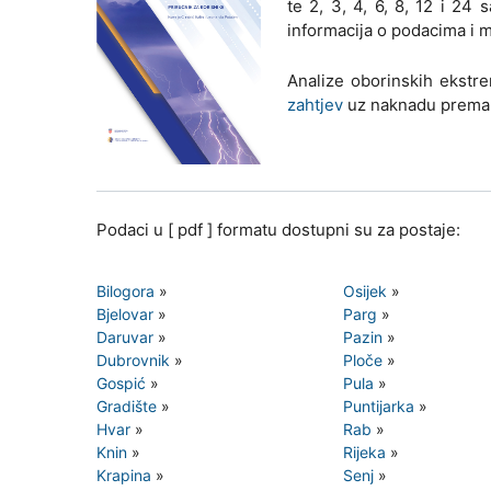
te 2, 3, 4, 6, 8, 12 i 24 
informacija o podacima i m
Analize oborinskih ekstre
zahtjev
uz naknadu prem
Podaci u [ pdf ] formatu dostupni su za postaje:
Bilogora
»
Osijek
»
Bjelovar
»
Parg
»
Daruvar
»
Pazin
»
Dubrovnik
»
Ploče
»
Gospić
»
Pula
»
Gradište
»
Puntijarka
»
Hvar
»
Rab
»
Knin
»
Rijeka
»
Krapina
»
Senj
»