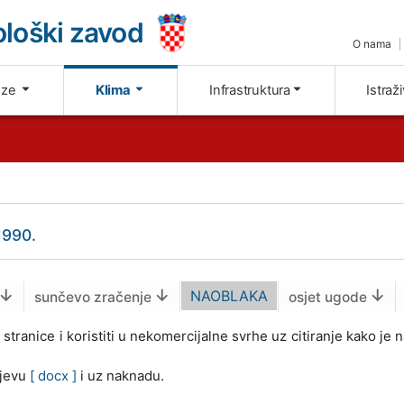
loški zavod
O nama
oze
Klima
Infrastruktura
Istraž
1990.
NAOBLAKA
sunčevo zračenje
osjet ugode
tranice i koristiti u nekomercijalne svrhe uz citiranje kako je
tjevu
[ docx ]
i uz naknadu.