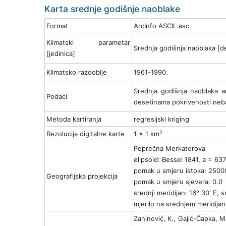
Karta srednje godišnje naoblake
Format
ArcInfo ASCII .asc
Klimatski parametar
Srednja godišnja naoblaka [d
[jedinica]
Klimatsko razdoblje
1961-1990.
Srednja godišnja naoblaka a
Podaci
desetinama pokrivenosti neba
Metoda kartiranja
regresijski kriging
2
Rezolucija digitalne karte
1 x 1 km
Poprečna Merkatorova
elipsoid: Bessel 1841, a = 63
pomak u smjeru istoka: 2500
Geografijska projekcija
pomak u smjeru sjevera: 0.0
srednji meridijan: 16° 30' E, s
mjerilo na srednjem meridij
Zaninović, K., Gajić-Čapka, M