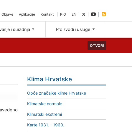
Objave
Aplikacije
Kontakti
PiO
EN
ivanje i suradnja
Proizvodi i usluge
OTVORI
Klima Hrvatske
Opće značajke klime Hrvatske
Klimatske normale
 navedeno
Klimatski ekstremi
Karte 1931. - 1960.