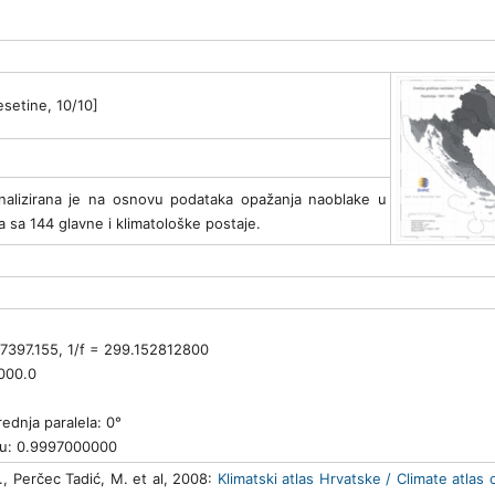
esetine, 10/10]
nalizirana je na osnovu podataka opažanja naoblake u
 sa 144 glavne i klimatološke postaje.
77397.155, 1/f = 299.152812800
000.0
rednja paralela: 0°
anu: 0.9997000000
., Perčec Tadić, M. et al, 2008:
Klimatski atlas Hrvatske / Climate atlas 