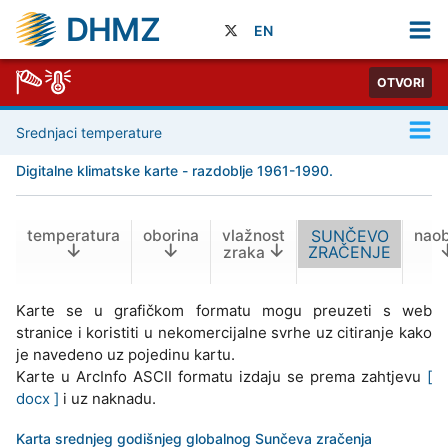
DHMZ
EN
OTVORI
Srednjaci temperature
Digitalne klimatske karte - razdoblje 1961-1990.
temperatura
oborina
vlažnost
SUNČEVO
naob
ZRAČENJE
zraka
Karte se u grafičkom formatu mogu preuzeti s web
stranice i koristiti u nekomercijalne svrhe uz citiranje kako
je navedeno uz pojedinu kartu.
Karte u ArcInfo ASCII formatu izdaju se prema zahtjevu
[
docx ]
i uz naknadu.
Karta srednjeg godišnjeg globalnog Sunčeva zračenja