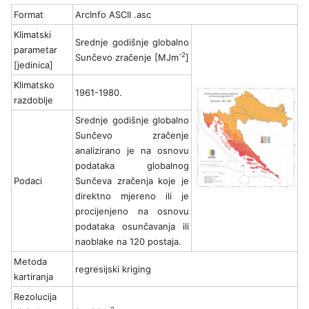
Format
ArcInfo ASCII .asc
Klimatski
Srednje godišnje globalno
parametar
-2
Sunčevo zračenje [MJm
]
[jedinica]
Klimatsko
1961-1980.
razdoblje
Srednje godišnje globalno
Sunčevo zračenje
analizirano je na osnovu
podataka globalnog
Podaci
Sunčeva zračenja koje je
direktno mjereno ili je
procijenjeno na osnovu
podataka osunčavanja ili
naoblake na 120 postaja.
Metoda
regresijski kriging
kartiranja
Rezolucija