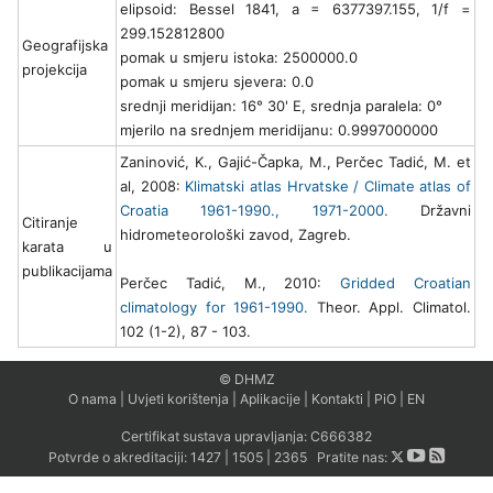
elipsoid: Bessel 1841, a = 6377397.155, 1/f =
299.152812800
Geografijska
pomak u smjeru istoka: 2500000.0
projekcija
pomak u smjeru sjevera: 0.0
srednji meridijan: 16° 30' E, srednja paralela: 0°
mjerilo na srednjem meridijanu: 0.9997000000
Zaninović, K., Gajić-Čapka, M., Perčec Tadić, M. et
al, 2008:
Klimatski atlas Hrvatske / Climate atlas of
Croatia 1961-1990., 1971-2000.
Državni
Citiranje
hidrometeorološki zavod, Zagreb.
karata u
publikacijama
Perčec Tadić, M., 2010:
Gridded Croatian
climatology for 1961-1990.
Theor. Appl. Climatol.
102 (1-2), 87 - 103.
© DHMZ
O nama
|
Uvjeti korištenja
|
Aplikacije
|
Kontakti
|
PiO
|
EN
Certifikat sustava upravljanja:
C666382
Potvrde o akreditaciji:
1427
|
1505
|
2365
Pratite nas: