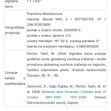
2
digitalne
1 x 1 km
karte
Poprečna Merkatorova
elipsoid: Bessel 1841, a = 6377397.155, 1/f =
299.152812800
Geografijska
pomak u smjeru istoka: 2500000.0
projekcija
pomak u smjeru sjevera: 0.0
srednji meridijan: 16° 30' E, srednja paralela: 0°
mjerilo na srednjem meridijanu: 0.9997000000
Perčec Tadić, M. 2004: Digitalna karta srednje
godišnje sume globalnog sunčeva zračenja i model
proračuna globalnog sunčeva zračenja na nagnute,
različito orijentirane plohe. Hrvatski meteorološki
Citiranje
Časopis, 39, 41 - 49.
karata u
publikacijama
Zaninović, K., Gajić-Čapka, M., Perčec Tadić, M. et
al, 2008:
Klimatski atlas Hrvatske / Climate atlas of
Croatia 1961-1990., 1971-2000.
Državni
hidrometeorološki zavod, Zagreb.