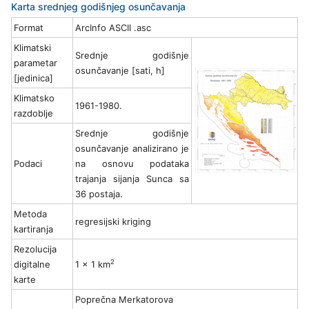
Karta srednjeg godišnjeg osunčavanja
Format
ArcInfo ASCII .asc
Klimatski
Srednje godišnje
parametar
osunčavanje [sati, h]
[jedinica]
Klimatsko
1961-1980.
razdoblje
Srednje godišnje
osunčavanje analizirano je
Podaci
na osnovu podataka
trajanja sijanja Sunca sa
36 postaja.
Metoda
regresijski kriging
kartiranja
Rezolucija
2
digitalne
1 x 1 km
karte
Poprečna Merkatorova