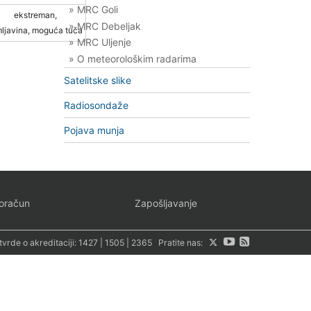
» MRC Goli
ekstreman,
» MRC Debeljak
ljavina, moguća tuča
» MRC Uljenje
» O meteorološkim radarima
Satelitske slike
Radiosondaže
Pojava munja
oračun
Zapošljavanje
tvrde o akreditaciji:
1427
|
1505
|
2365
Pratite nas: