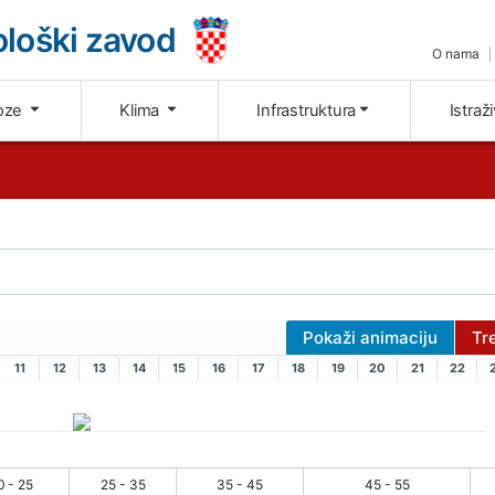
loški zavod
O nama
oze
Klima
Infrastruktura
Istraž
Pokaži animaciju
Tr
11
12
13
14
15
16
17
18
19
20
21
22
0 - 25
25 - 35
35 - 45
45 - 55