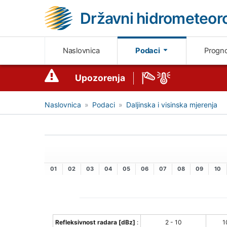
Državni hidrometeoro
Naslovnica
Podaci
Progn
Upozorenja
Naslovnica
Podaci
Daljinska i visinska mjerenja
01
02
03
04
05
06
07
08
09
10
Refleksivnost radara [dBz]
:
2 - 10
1