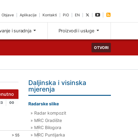
Objave
Aplikacije
Kontakti
PiO
EN
ivanje i suradnja
Proizvodi i usluge
OTVORI
Daljinska i visinska
mjerenja
enutno
23
00
Radarske slike
» Radar kompozit
» MRC Gradište
» MRC Bilogora
» MRC Puntijarka
> 55