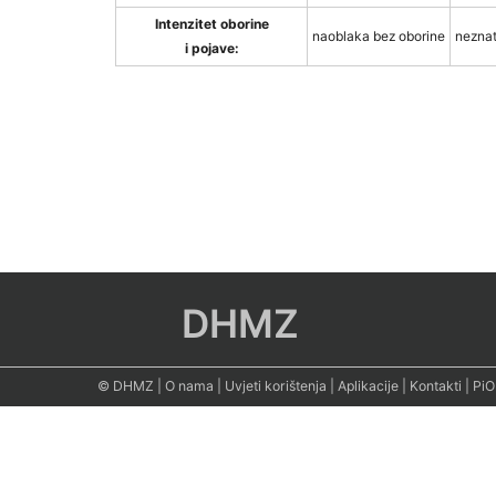
Intenzitet oborine
naoblaka bez oborine
neznat
i pojave:
DHMZ
© DHMZ
|
O nama
|
Uvjeti korištenja
|
Aplikacije
|
Kontakti
|
PiO