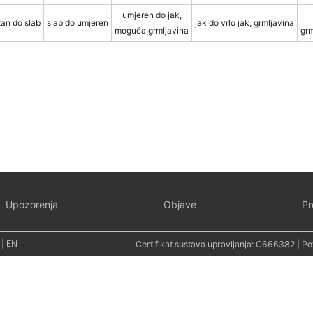
umjeren do jak,
an do slab
slab do umjeren
jak do vrlo jak, grmljavina
moguća grmljavina
grm
Upozorenja
Objave
Pr
|
EN
Certifikat sustava upravljanja:
C666382
| Po