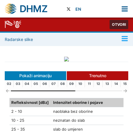
DHMZ
EN
OTVORI
Radarske slike
Pokaži animaciju
Trenutno
02
03
04
05
06
07
08
09
10
11
12
13
14
15
Refleksivnost [dBz]
Intenzitet oborine i pojave
2 - 10
naoblaka bez oborine
10 - 25
neznatan do slab
25 - 35
slab do umjeren