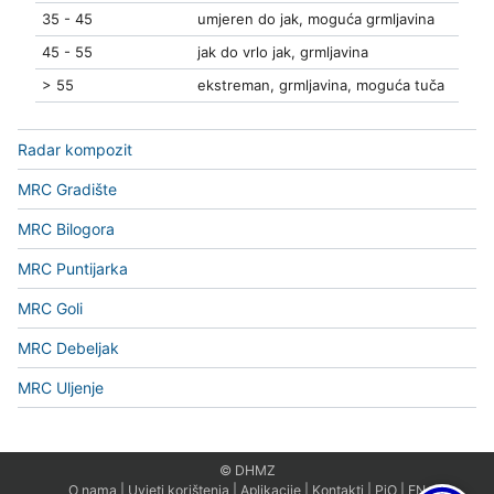
35 - 45
umjeren do jak, moguća grmljavina
45 - 55
jak do vrlo jak, grmljavina
> 55
ekstreman, grmljavina, moguća tuča
Radar kompozit
MRC Gradište
MRC Bilogora
MRC Puntijarka
MRC Goli
MRC Debeljak
MRC Uljenje
© DHMZ
O nama
|
Uvjeti korištenja
|
Aplikacije
|
Kontakti
|
PiO
|
EN