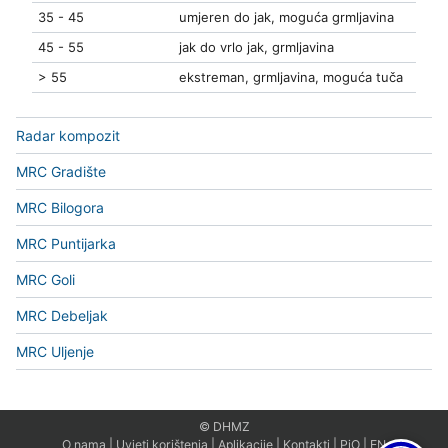
35 - 45
umjeren do jak, moguća grmljavina
45 - 55
jak do vrlo jak, grmljavina
> 55
ekstreman, grmljavina, moguća tuča
Radar kompozit
MRC Gradište
MRC Bilogora
MRC Puntijarka
MRC Goli
MRC Debeljak
MRC Uljenje
© DHMZ
O nama
|
Uvjeti korištenja
|
Aplikacije
|
Kontakti
|
PiO
|
EN