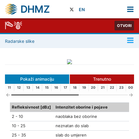
DHMZ
EN
OTVORI
Radarske slike
Pokaži animaciju
Trenutno
11
12
13
14
15
16
17
18
19
20
21
22
23
00
Refleksivnost [dBz]
Intenzitet oborine i pojave
2 - 10
naoblaka bez oborine
10 - 25
neznatan do slab
25 - 35
slab do umjeren