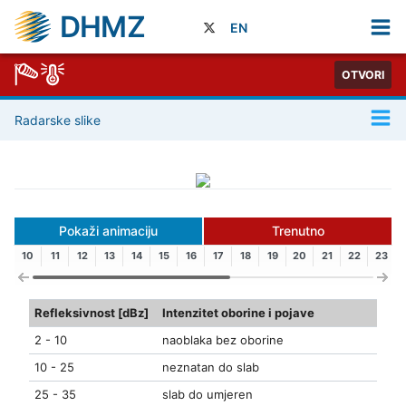
DHMZ
EN
OTVORI
Radarske slike
Pokaži animaciju
Trenutno
10
11
12
13
14
15
16
17
18
19
20
21
22
23
Refleksivnost [dBz]
Intenzitet oborine i pojave
2 - 10
naoblaka bez oborine
10 - 25
neznatan do slab
25 - 35
slab do umjeren