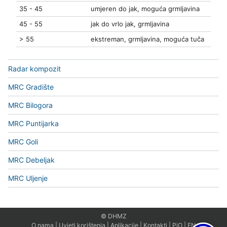
35 - 45
umjeren do jak, moguća grmljavina
45 - 55
jak do vrlo jak, grmljavina
> 55
ekstreman, grmljavina, moguća tuča
Radar kompozit
MRC Gradište
MRC Bilogora
MRC Puntijarka
MRC Goli
MRC Debeljak
MRC Uljenje
© DHMZ
O nama
|
Uvjeti korištenja
|
Aplikacije
|
Kontakti
|
PiO
|
EN