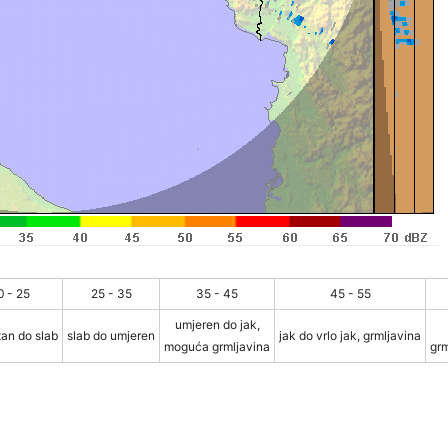
0 - 25
25 - 35
35 - 45
45 - 55
umjeren do jak,
an do slab
slab do umjeren
jak do vrlo jak, grmljavina
moguća grmljavina
grm