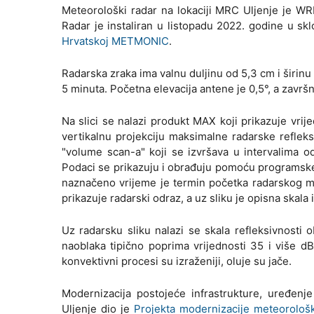
Meteorološki radar na lokaciji MRC Uljenje je WR
Radar je instaliran u listopadu 2022. godine u sk
Hrvatskoj METMONIC
.
Radarska zraka ima valnu duljinu od 5,3 cm i širin
5 minuta. Početna elevacija antene je 0,5°, a završn
Na slici se nalazi produkt MAX koji prikazuje vrij
vertikalnu projekciju maksimalne radarske reflek
"volume scan-a" koji se izvršava u intervalima o
Podaci se prikazuju i obrađuju pomoću programske
naznačeno vrijeme je termin početka radarskog mj
prikazuje radarski odraz, a uz sliku je opisna skal
Uz radarsku sliku nalazi se skala refleksivnost
naoblaka tipično poprima vrijednosti 35 i više dB
konvektivni procesi su izraženiji, oluje su jače.
Modernizacija postojeće infrastrukture, uređenje
Uljenje dio je
Projekta modernizacije meteorolo