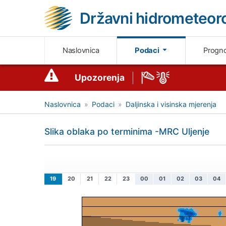
Državni hidrometeoro
Naslovnica
Podaci
Progn
Upozorenja
Naslovnica
Podaci
Daljinska i visinska mjerenja
Slika oblaka po terminima -MRC Uljenje
19
20
21
22
23
00
01
02
03
04