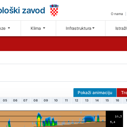
loški zavod
O nama
oze
Klima
Infrastruktura
Istraž
Pokaži animaciju
Tr
05
06
07
08
09
10
11
12
13
14
15
16