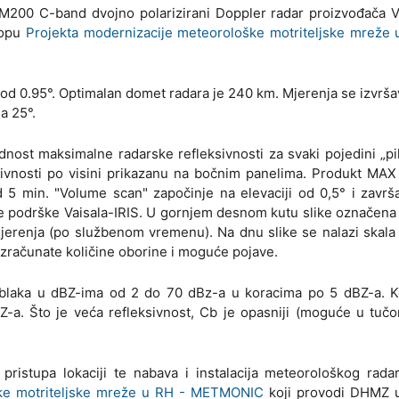
M200 C-band dvojno polarizirani Doppler radar proizvođača V
lopu
Projekta modernizacije meteorološke motriteljske mreže 
u od 0.95°. Optimalan domet radara je 240 km. Mjerenja se izvrša
a 25°.
ednost maksimalne radarske refleksivnosti za svaki pojedini „pik
sivnosti po visini prikazanu na bočnim panelima. Produkt MAX 
d 5 min. "Volume scan" započinje na elevaciji od 0,5° i završ
 podrške Vaisala-IRIS. U gornjem desnom kutu slike označena j
erenja (po službenom vremenu). Na dnu slike se nalazi skala 
a izračunate količine oborine i moguće pojave.
i oblaka u dBZ-ima od 2 do 70 dBz-a u koracima po 5 dBZ-a. 
Z-a. Što je veća refleksivnost, Cb je opasniji (moguće u tučon
 pristupa lokaciji te nabava i instalacija meteorološkog ra
ške motriteljske mreže u RH - METMONIC
koji provodi DHMZ 