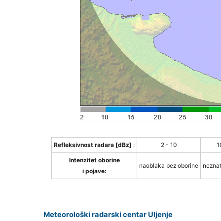
Refleksivnost radara [dBz]
:
2 - 10
1
Intenzitet oborine
naoblaka bez oborine
neznat
i pojave:
Meteorološki radarski centar Uljenje