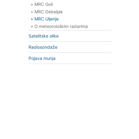
» MRC Goli
» MRC Debeljak
» MRC Uljenje
» O meteorološkim radarima
Satelitske slike
Radiosondaže
Pojava munja