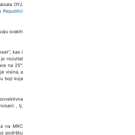
aisala OYJ.
u Republici
vaju svakih
sel“, kao i
je rezultat
ava na 25°.
e visina, a
u boji koja
Konvektivna
osan) , tj.
dara na MRC
uz podršku