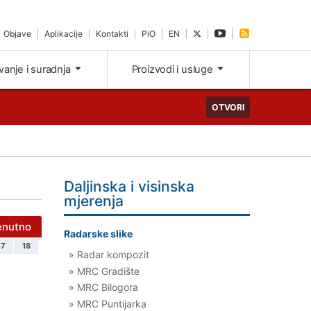
Objave
Aplikacije
Kontakti
PiO
EN
ivanje i suradnja
Proizvodi i usluge
OTVORI
Daljinska i visinska
mjerenja
enutno
Radarske slike
17
18
» Radar kompozit
» MRC Gradište
» MRC Bilogora
» MRC Puntijarka