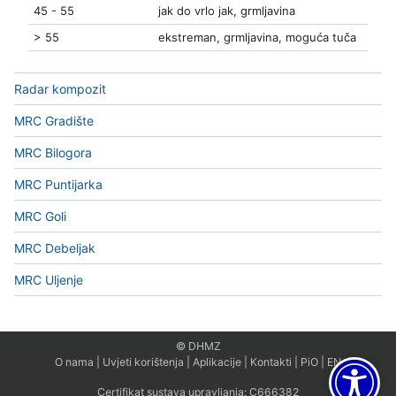
45 - 55
jak do vrlo jak, grmljavina
> 55
ekstreman, grmljavina, moguća tuča
Radar kompozit
MRC Gradište
MRC Bilogora
MRC Puntijarka
MRC Goli
MRC Debeljak
MRC Uljenje
© DHMZ
O nama
|
Uvjeti korištenja
|
Aplikacije
|
Kontakti
|
PiO
|
EN
Certifikat sustava upravljanja:
C666382