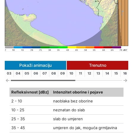
Pokaži animaciju
Trenutno
03
04
05
06
07
08
09
10
11
12
13
14
15
16
Refleksivnost [dBz]
Intenzitet oborine i pojave
2 - 10
naoblaka bez oborine
10 - 25
neznatan do slab
25 - 35
slab do umjeren
35 - 45
umjeren do jak, moguća grmljavina