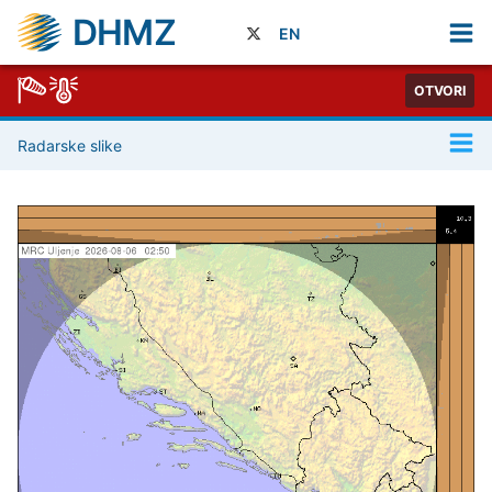
DHMZ
EN
OTVORI
Radarske slike