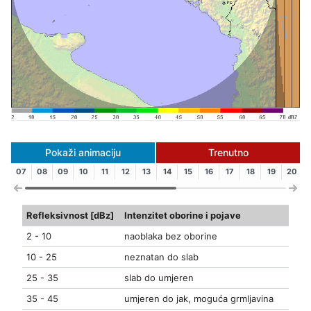
Pokaži animaciju
Trenutno
07
08
09
10
11
12
13
14
15
16
17
18
19
20
Refleksivnost [dBz]
Intenzitet oborine i pojave
2 - 10
naoblaka bez oborine
10 - 25
neznatan do slab
25 - 35
slab do umjeren
35 - 45
umjeren do jak, moguća grmljavina