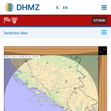
DHMZ
EN
OTVORI
Radarske slike