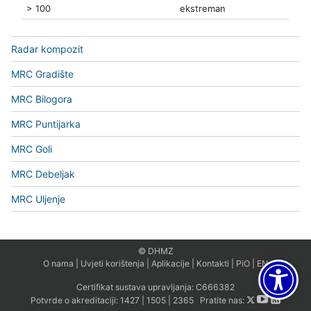
> 100
ekstreman
Radar kompozit
MRC Gradište
MRC Bilogora
MRC Puntijarka
MRC Goli
MRC Debeljak
MRC Uljenje
© DHMZ
O nama
|
Uvjeti korištenja
|
Aplikacije
|
Kontakti
|
PiO
|
EN
Certifikat sustava upravljanja:
C666382
Potvrde o akreditaciji:
1427
|
1505
|
2365
Pratite nas: