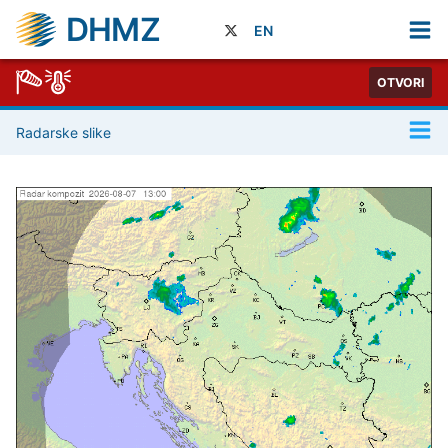
DHMZ
EN
OTVORI
Radarske slike