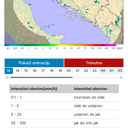
Pokaži animaciju
Trenutno
13
14
15
16
17
18
19
20
21
22
23
00
01
02
Intenzitet oborine[mm/h]:
Intenzitet oborine:
0.1 - 1
neznatan do slab
1 - 5
slab do umjeren
5 - 25
umjeren do jak
25 - 100
jak do vrlo jak