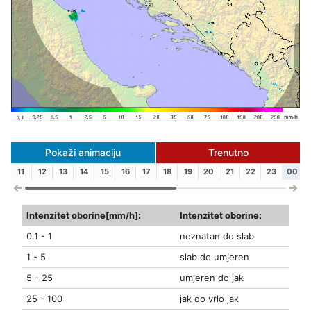
Pokaži animaciju
Trenutno
11
12
13
14
15
16
17
18
19
20
21
22
23
00
Intenzitet oborine[mm/h]:
Intenzitet oborine:
0.1 - 1
neznatan do slab
1 - 5
slab do umjeren
5 - 25
umjeren do jak
25 - 100
jak do vrlo jak