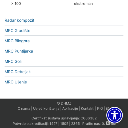
> 100
ekstreman
Radar kompozit
MRC Gradište
MRC Bilogora
MRC Puntijarka
MRC Goli
MRC Debeljak
MRC Uljenje
© DHMZ
O nama
|
Uvjeti korištenja
|
Aplikacije
|
Kontakti
|
PiO
|
EN
Certifikat sustava upravljanja:
C666382
Potvrde o akreditaciji:
1427
|
1505
|
2365
Pratite nas: