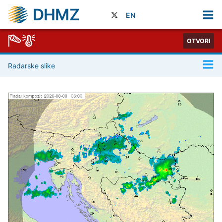
DHMZ
EN
OTVORI
Radarske slike