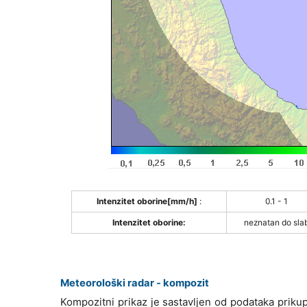
Intenzitet oborine[mm/h]
:
0.1 - 1
Intenzitet oborine:
neznatan do sla
Meteorološki radar - kompozit
Kompozitni prikaz je sastavljen od podataka priku