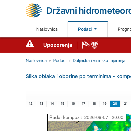
Državni hidrometeoro
Naslovnica
Podaci
Progn
Upozorenja
Naslovnica
Podaci
Daljinska i visinska mjerenja
Slika oblaka i oborine po terminima - komp
12
13
14
15
16
17
18
19
20
21