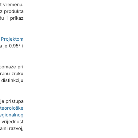
at vremena.
az produkta
du i prikaz
i
Projektom
a je 0.95° i
 pomaže pri
iranu zraku
distinkciju
je pristupa
teorološke
regionalnog
 vrijednost
lni razvoj,