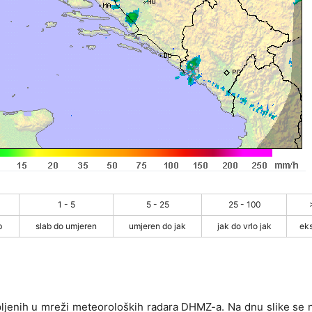
1 - 5
5 - 25
25 - 100
b
slab do umjeren
umjeren do jak
jak do vrlo jak
ek
pljenih u mreži meteoroloških radara DHMZ-a. Na dnu slike se n