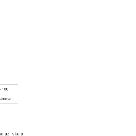
> 100
streman
alazi skala