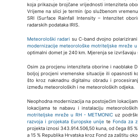
koja prikazuje brojčane vrijednosti intenziteta obo
Vrijeme na slici je termin (po službenom vremenu
SRI (Surface Rainfall Intensity – Intenzitet ob
radarskih podataka IRIS.
Meteorološki radari
su C-band dvojno polarizirani 
modernizacije meteorološke motriteljske mreže
optimalni domet je 240 km. Mjerenja se izvršavaju s
Osim za procjenu intenziteta oborine i naoblake Do
boljoj procjeni vremenske situacije ili opasnosti 
što kroz naknadnu digitalnu obradu i procesiranj
između meteoroloških i ne meteoroloških odjeka.
Neophodna modernizacija na postojećim lokacijama
lokacijama te nabavu i instalaciju meteorološ
motriteljske mreže u RH - METMONIC
uz podrš
razvoja i projekata Europske unije
te
Fonda za za
projekta iznosi 343.914.506,50 kuna, od čega 85 % 
a 15 % Republika Hrvatska kroz Fond za zaštitu okol