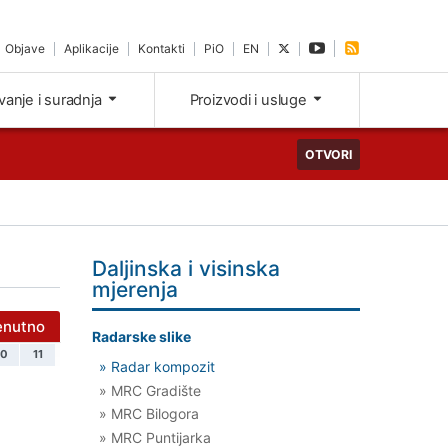
Objave
Aplikacije
Kontakti
PiO
EN
ivanje i suradnja
Proizvodi i usluge
OTVORI
Daljinska i visinska
mjerenja
enutno
Radarske slike
10
11
» Radar kompozit
» MRC Gradište
» MRC Bilogora
» MRC Puntijarka