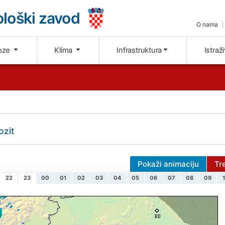
loški zavod
O nama
oze
Klima
Infrastruktura
Istraž
ozit
Pokaži animaciju
Tr
22
23
00
01
02
03
04
05
06
07
08
09