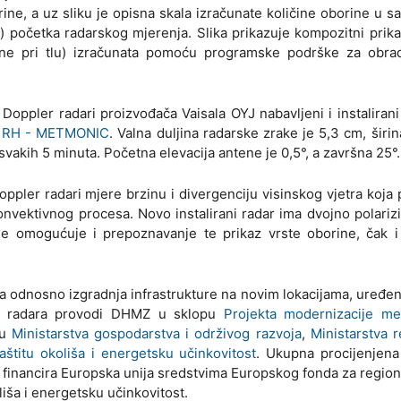
rine, a uz sliku je opisna skala izračunate količine oborine u s
) početka radarskog mjerenja. Slika prikazuje kompozitni prik
orine pri tlu) izračunata pomoću programske podrške za obra
Doppler radari proizvođača Vaisala OYJ nabavljeni i instaliran
 u RH - METMONIC
. Valna duljina radarske zrake je 5,3 cm, širin
vakih 5 minuta. Početna elevacija antene je 0,5°, a završna 25°.
ppler radari mjere brzinu i divergenciju visinskog vjetra koja
konvektivnog procesa. Novo instalirani radar ima dvojno polariz
e omogućuje i prepoznavanje te prikaz vrste oborine, čak i 
 odnosno izgradnja infrastrukture na novim lokacijama, uređen
kih radara provodi DHMZ u sklopu
Projekta modernizacije me
ku
Ministarstva gospodarstva i održivog razvoja
,
Ministarstva 
štitu okoliša i energetsku učinkovitost
. Ukupna procijenjena
financira Europska unija sredstvima Europskog fonda za regiona
iša i energetsku učinkovitost.