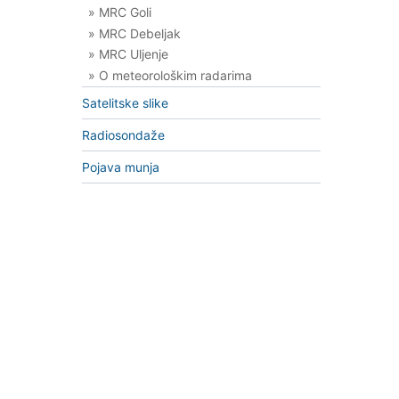
» MRC Goli
» MRC Debeljak
» MRC Uljenje
» O meteorološkim radarima
Satelitske slike
Radiosondaže
Pojava munja