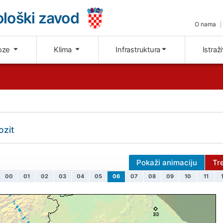
loški zavod
O nama
oze
Klima
Infrastruktura
Istraž
ozit
Pokaži animaciju
Tr
00
01
02
03
04
05
06
07
08
09
10
11