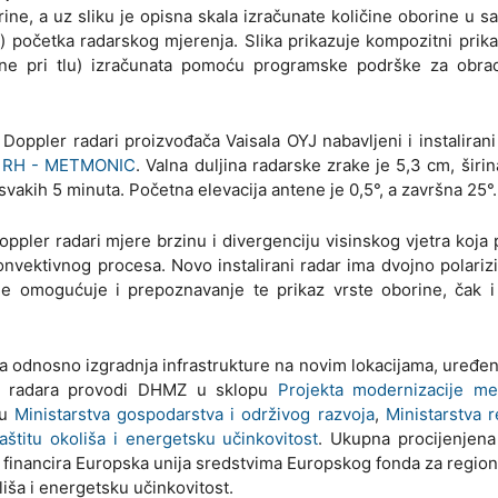
rine, a uz sliku je opisna skala izračunate količine oborine u s
) početka radarskog mjerenja. Slika prikazuje kompozitni prik
orine pri tlu) izračunata pomoću programske podrške za obra
Doppler radari proizvođača Vaisala OYJ nabavljeni i instaliran
 u RH - METMONIC
. Valna duljina radarske zrake je 5,3 cm, širin
vakih 5 minuta. Početna elevacija antene je 0,5°, a završna 25°.
ppler radari mjere brzinu i divergenciju visinskog vjetra koja
konvektivnog procesa. Novo instalirani radar ima dvojno polariz
e omogućuje i prepoznavanje te prikaz vrste oborine, čak i 
 odnosno izgradnja infrastrukture na novim lokacijama, uređen
kih radara provodi DHMZ u sklopu
Projekta modernizacije me
ku
Ministarstva gospodarstva i održivog razvoja
,
Ministarstva 
štitu okoliša i energetsku učinkovitost
. Ukupna procijenjena
financira Europska unija sredstvima Europskog fonda za regiona
iša i energetsku učinkovitost.