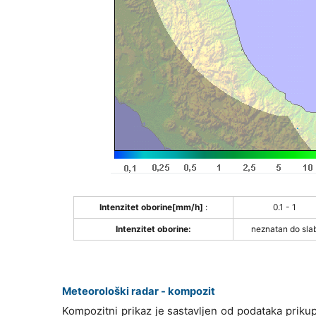
Intenzitet oborine[mm/h]
:
0.1 - 1
Intenzitet oborine:
neznatan do sla
Meteorološki radar - kompozit
Kompozitni prikaz je sastavljen od podataka priku