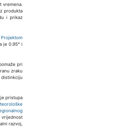
at vremena.
az produkta
du i prikaz
i
Projektom
a je 0.95° i
 pomaže pri
iranu zraku
distinkciju
je pristupa
teorološke
regionalnog
 vrijednost
lni razvoj,