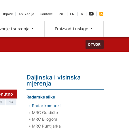
Objave
Aplikacije
Kontakti
PiO
EN
ivanje i suradnja
Proizvodi i usluge
OTVORI
Daljinska i visinska
mjerenja
enutno
Radarske slike
12
13
» Radar kompozit
» MRC Gradište
» MRC Bilogora
» MRC Puntijarka