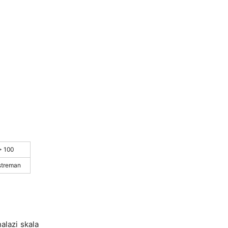
> 100
streman
alazi skala