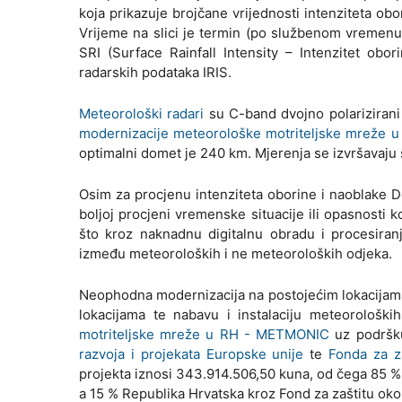
koja prikazuje brojčane vrijednosti intenziteta obo
Vrijeme na slici je termin (po službenom vremenu
SRI (Surface Rainfall Intensity – Intenzitet ob
radarskih podataka IRIS.
Meteorološki radari
su C-band dvojno polarizirani 
modernizacije meteorološke motriteljske mreže
optimalni domet je 240 km. Mjerenja se izvršavaju s
Osim za procjenu intenziteta oborine i naoblake Do
boljoj procjeni vremenske situacije ili opasnosti 
što kroz naknadnu digitalnu obradu i procesiranj
između meteoroloških i ne meteoroloških odjeka.
Neophodna modernizacija na postojećim lokacijama
lokacijama te nabavu i instalaciju meteorološ
motriteljske mreže u RH - METMONIC
uz podrš
razvoja i projekata Europske unije
te
Fonda za za
projekta iznosi 343.914.506,50 kuna, od čega 85 % 
a 15 % Republika Hrvatska kroz Fond za zaštitu okol