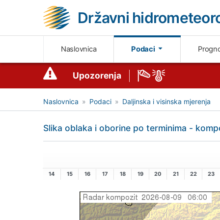
Državni hidrometeoro
Naslovnica
Podaci
Progn
Upozorenja
Naslovnica
Podaci
Daljinska i visinska mjerenja
Slika oblaka i oborine po terminima - komp
14
15
16
17
18
19
20
21
22
23