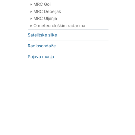
» MRC Goli
» MRC Debeljak
» MRC Uljenje
» O meteorološkim radarima
Satelitske slike
Radiosondaže
Pojava munja