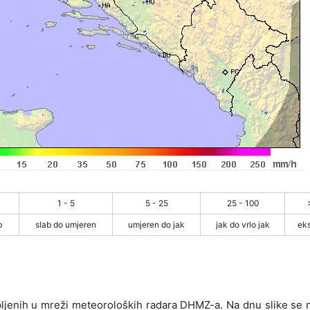
1 - 5
5 - 25
25 - 100
b
slab do umjeren
umjeren do jak
jak do vrlo jak
ek
pljenih u mreži meteoroloških radara DHMZ-a. Na dnu slike se n