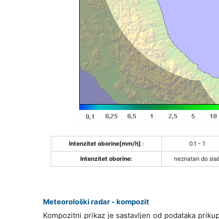
Intenzitet oborine[mm/h]
:
0.1 - 1
Intenzitet oborine:
neznatan do sla
Meteorološki radar - kompozit
Kompozitni prikaz je sastavljen od podataka priku