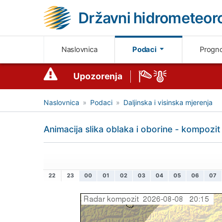
Državni hidrometeoro
Naslovnica
Podaci
Progn
Upozorenja
Naslovnica
Podaci
Daljinska i visinska mjerenja
Animacija slika oblaka i oborine - kompozit
22
23
00
01
02
03
04
05
06
07