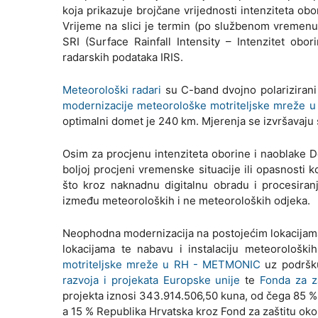
koja prikazuje brojčane vrijednosti intenziteta obo
Vrijeme na slici je termin (po službenom vremenu
SRI (Surface Rainfall Intensity – Intenzitet ob
radarskih podataka IRIS.
Meteorološki radari
su C-band dvojno polarizirani 
modernizacije meteorološke motriteljske mreže
optimalni domet je 240 km. Mjerenja se izvršavaju s
Osim za procjenu intenziteta oborine i naoblake Do
boljoj procjeni vremenske situacije ili opasnosti 
što kroz naknadnu digitalnu obradu i procesiranj
između meteoroloških i ne meteoroloških odjeka.
Neophodna modernizacija na postojećim lokacijama
lokacijama te nabavu i instalaciju meteorološ
motriteljske mreže u RH - METMONIC
uz podrš
razvoja i projekata Europske unije
te
Fonda za za
projekta iznosi 343.914.506,50 kuna, od čega 85 % 
a 15 % Republika Hrvatska kroz Fond za zaštitu okol