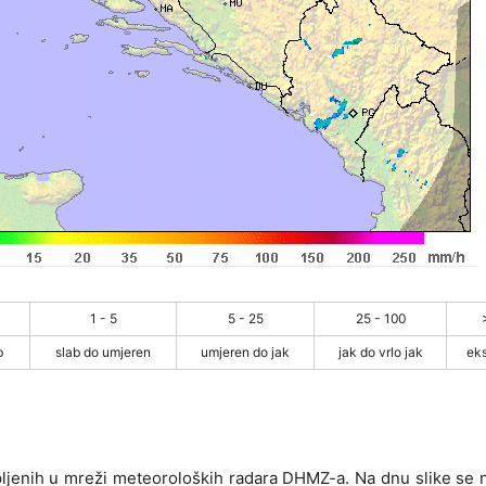
1 - 5
5 - 25
25 - 100
b
slab do umjeren
umjeren do jak
jak do vrlo jak
ek
pljenih u mreži meteoroloških radara DHMZ-a. Na dnu slike se n