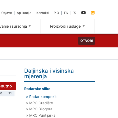
Objave
Aplikacije
Kontakti
PiO
EN
ivanje i suradnja
Proizvodi i usluge
OTVORI
Daljinska i visinska
mjerenja
enutno
Radarske slike
20
21
» Radar kompozit
» MRC Gradište
» MRC Bilogora
» MRC Puntijarka