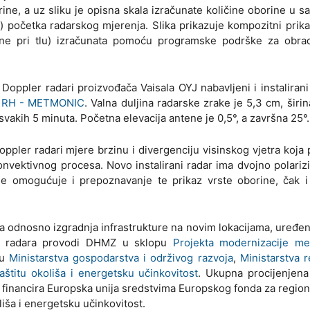
rine, a uz sliku je opisna skala izračunate količine oborine u s
) početka radarskog mjerenja. Slika prikazuje kompozitni prik
orine pri tlu) izračunata pomoću programske podrške za obra
Doppler radari proizvođača Vaisala OYJ nabavljeni i instaliran
 u RH - METMONIC
. Valna duljina radarske zrake je 5,3 cm, širin
vakih 5 minuta. Početna elevacija antene je 0,5°, a završna 25°.
ppler radari mjere brzinu i divergenciju visinskog vjetra koja
konvektivnog procesa. Novo instalirani radar ima dvojno polariz
e omogućuje i prepoznavanje te prikaz vrste oborine, čak i 
 odnosno izgradnja infrastrukture na novim lokacijama, uređen
kih radara provodi DHMZ u sklopu
Projekta modernizacije me
ku
Ministarstva gospodarstva i održivog razvoja
,
Ministarstva 
štitu okoliša i energetsku učinkovitost
. Ukupna procijenjena
financira Europska unija sredstvima Europskog fonda za regiona
iša i energetsku učinkovitost.