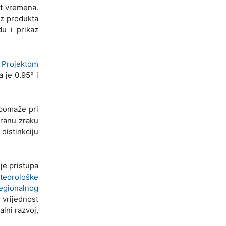
at vremena.
az produkta
du i prikaz
i
Projektom
a je 0.95° i
 pomaže pri
iranu zraku
distinkciju
je pristupa
teorološke
regionalnog
 vrijednost
lni razvoj,