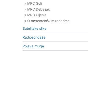
» MRC Goli
» MRC Debeljak
» MRC Uljenje
» O meteorološkim radarima
Satelitske slike
Radiosondaže
Pojava munja