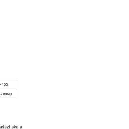
> 100
streman
alazi skala