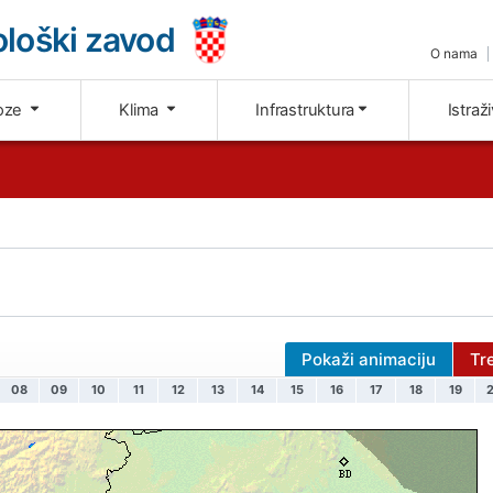
loški zavod
O nama
oze
Klima
Infrastruktura
Istraž
Pokaži animaciju
Tr
08
09
10
11
12
13
14
15
16
17
18
19