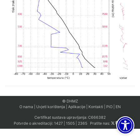
© DHMZ
O nama
|
Uvjeti korištenja
|
Aplikacije
|
Kontakti
|
PiO
|
EN
Certifikat sustava upravljanja:
C666382
Potvrde o akreditaciji:
1427
|
1505
|
2365
Pratite nas: