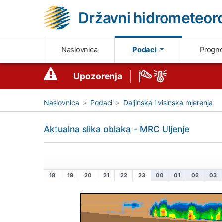
Državni hidrometeoro
Naslovnica
Podaci
Progn
Upozorenja
Naslovnica
Podaci
Daljinska i visinska mjerenja
Aktualna slika oblaka - MRC Uljenje
18
19
20
21
22
23
00
01
02
03