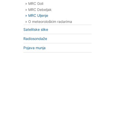
» MRC Goli
» MRC Debeljak
» MRC Uljenje
» O meteorološkim radarima
Satelitske slike
Radiosondaže
Pojava munja