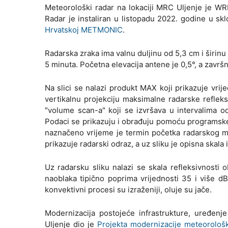
Meteorološki radar na lokaciji MRC Uljenje je WR
Radar je instaliran u listopadu 2022. godine u sk
Hrvatskoj METMONIC
.
Radarska zraka ima valnu duljinu od 5,3 cm i širin
5 minuta. Početna elevacija antene je 0,5°, a završn
Na slici se nalazi produkt MAX koji prikazuje vrij
vertikalnu projekciju maksimalne radarske reflek
"volume scan-a" koji se izvršava u intervalima o
Podaci se prikazuju i obrađuju pomoću programske
naznačeno vrijeme je termin početka radarskog mj
prikazuje radarski odraz, a uz sliku je opisna skal
Uz radarsku sliku nalazi se skala refleksivnost
naoblaka tipično poprima vrijednosti 35 i više dB
konvektivni procesi su izraženiji, oluje su jače.
Modernizacija postojeće infrastrukture, uređenje
Uljenje dio je
Projekta modernizacije meteorolo