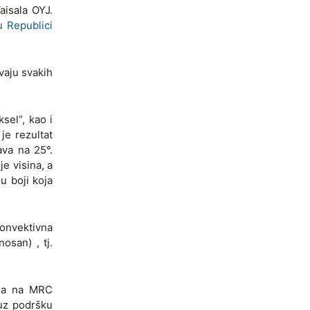
aisala OYJ.
u Republici
vaju svakih
sel“, kao i
je rezultat
ava na 25°.
e visina, a
u boji koja
Konvektivna
osan) , tj.
dara na MRC
uz podršku