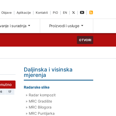
Objave
Aplikacije
Kontakti
PiO
EN
ivanje i suradnja
Proizvodi i usluge
OTVORI
Daljinska i visinska
mjerenja
enutno
Radarske slike
16
17
» Radar kompozit
» MRC Gradište
» MRC Bilogora
» MRC Puntijarka