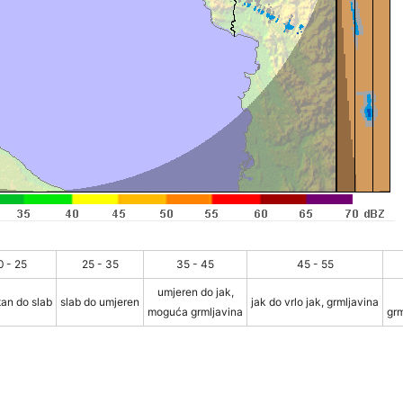
0 - 25
25 - 35
35 - 45
45 - 55
umjeren do jak,
an do slab
slab do umjeren
jak do vrlo jak, grmljavina
moguća grmljavina
grm