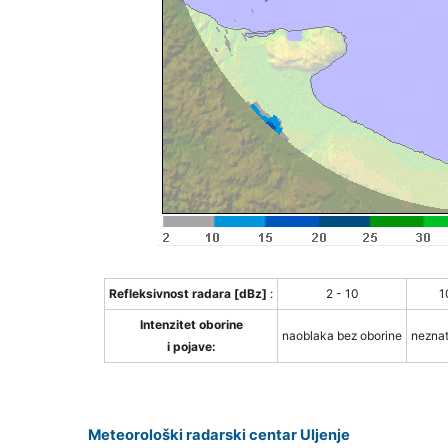
Refleksivnost radara [dBz]
:
2 - 10
1
Intenzitet oborine
naoblaka bez oborine
neznat
i pojave:
Meteorološki radarski centar Uljenje