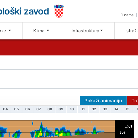
loški zavod
O nama
oze
Klima
Infrastruktura
Istraž
Pokaži animaciju
Tr
04
05
06
07
08
09
10
11
12
13
14
15