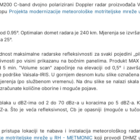
M200 C-band dvojno polarizirani Doppler radar proizvođača V
lopu
Projekta modernizacije meteorološke motriteljske mreže 
u od 0.95°. Optimalan domet radara je 240 km. Mjerenja se izvrša
a 25°.
ednost maksimalne radarske refleksivnosti za svaki pojedini „pik
sivnosti po visini prikazanu na bočnim panelima. Produkt MAX 
d 5 min. "Volume scan" započinje na elevaciji od 0,5° i završ
 podrške Vaisala-IRIS. U gornjem desnom kutu slike označena j
erenja (po službenom vremenu). Na dnu slike se nalazi skala 
a izračunate količine oborine i moguće pojave.
i oblaka u dBZ-ima od 2 do 70 dBz-a u koracima po 5 dBZ-a. 
Z-a. Što je veća refleksivnost, Cb je opasniji (moguće u tučon
 pristupa lokaciji te nabava i instalacija meteorološkog ra
ške motriteljske mreže u RH - METMONIC
koji provodi DHMZ 