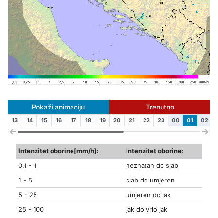
Pokaži animaciju
Trenutno
13
14
15
16
17
18
19
20
21
22
23
00
01
02
Intenzitet oborine[mm/h]:
Intenzitet oborine:
0.1 - 1
neznatan do slab
1 - 5
slab do umjeren
5 - 25
umjeren do jak
25 - 100
jak do vrlo jak