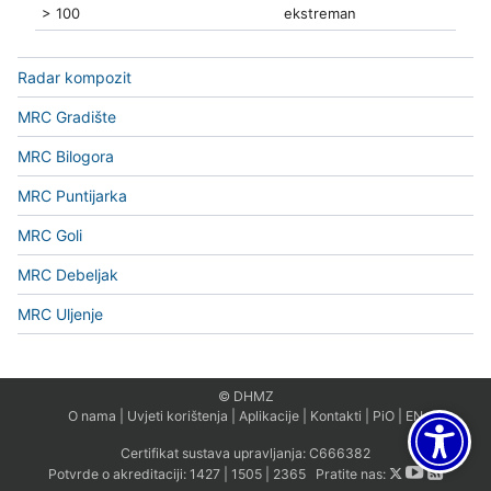
> 100
ekstreman
Radar kompozit
MRC Gradište
MRC Bilogora
MRC Puntijarka
MRC Goli
MRC Debeljak
MRC Uljenje
© DHMZ
O nama
|
Uvjeti korištenja
|
Aplikacije
|
Kontakti
|
PiO
|
EN
Certifikat sustava upravljanja:
C666382
Potvrde o akreditaciji:
1427
|
1505
|
2365
Pratite nas: