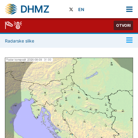
DHMZ
EN
OTVORI
Radarske slike