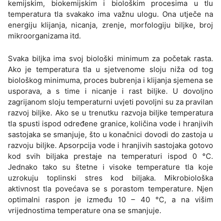
kemijskim, biokemijskim i biološkim procesima u tlu
temperatura tla svakako ima važnu ulogu. Ona utječe na
energiju klijanja, nicanja, zrenje, morfologiju biljke, broj
mikroorganizama itd.
Svaka biljka ima svoj biološki minimum za početak rasta.
Ako je temperatura tla u sjetvenome sloju niža od tog
biološkog minimuma, proces bubrenja i klijanja sjemena se
usporava, a s time i nicanje i rast biljke. U dovoljno
zagrijanom sloju temperaturni uvjeti povoljni su za pravilan
razvoj biljke. Ako se u trenutku razvoja biljke temperatura
tla spusti ispod određene granice, količina vode i hranjivih
sastojaka se smanjuje, što u konačnici dovodi do zastoja u
razvoju biljke. Apsorpcija vode i hranjivih sastojaka gotovo
kod svih biljaka prestaje na temperaturi ispod 0 °C.
Jednako tako su štetne i visoke temperature tla koje
uzrokuju toplinski stres kod biljaka. Mikrobiološka
aktivnost tla povećava se s porastom temperature. Njen
optimalni raspon je između 10 – 40 °C, a na višim
vrijednostima temperature ona se smanjuje.