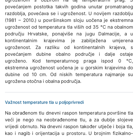
povećanjem postotka takvih godina unutar promatranog
razdoblja, povećava se i ugroženost. U novijem razdoblju
(1981 – 2010.) u površinskom sloju uočena je ekstremna
ugroženost od temperatura tla viših od 35 °C na obalnom
području Hrvatske, ponajviše na jugu Dalmacije, a u
kontinentalnim krajevima je zabilježena umjerena
ugroženost. Za razliku od kontinentalnih krajeva, s
povećanjem dubine obalno područje i dalje ostaje
ugroženo. Kod temperaturnog praga ispod 0 °C,
ekstremna ugroženost uočena je u gorskim krajevima do
dubine od 10 cm. Od niskih temperatura najmanje su
ugrožena otočna i obalna područja.
Važnost temperature tla u poljoprivredi
Na obrađenom tlu dnevni raspon temperatura površine tla
veći je nego na neobrađenome tlu, a za dublje slojeve
vrijedi obrnuto. Na dnevni raspon također utječe i boja tla,
kao i nagib i orijentacija u prostoru. U brojnim fizikalno-