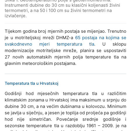
Instrumenti dubine do 30 cm su klasični koljenasti živini
termometri, a na 50 i 100 cm su živini termometri na
izvlačenje.
Tijekom godina broj mjernih postaja se mijenjao. Trenutno
je u motriteljskoj mreži DHMZ-a
65 postaja na kojima se
svakodnevno mjeri temperatura tla
. U sklopu
modernizacije motriteljske mreže, planira se uspostaviti
27 novih automatskih mjernih polja temperature tla na
glavnim meteorološkim postajama.
Temperatura tla u Hrvatskoj
Godišnji hod mjesečnih temperatura tla u različitim
klimatskim zonama u Hrvatskoj ima maksimum u srpnju do
dubine 30 cm, a na većim dubinama u kolovozu. Minimum
se javlja u siječnju, a jesen je toplija od proljeća pa godišnji
hod nije simetričan. Povećanje srednje godišnje i
sezonske temperature tla u razdoblju 1961 – 2009. je na