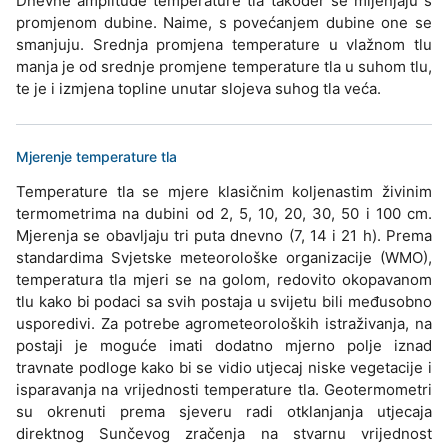
Dnevne amplitude temperature tla također se mijenjaju s
promjenom dubine. Naime, s povećanjem dubine one se
smanjuju. Srednja promjena temperature u vlažnom tlu
manja je od srednje promjene temperature tla u suhom tlu,
te je i izmjena topline unutar slojeva suhog tla veća.
Mjerenje temperature tla
Temperature tla se mjere klasičnim koljenastim živinim
termometrima na dubini od 2, 5, 10, 20, 30, 50 i 100 cm.
Mjerenja se obavljaju tri puta dnevno (7, 14 i 21 h). Prema
standardima Svjetske meteorološke organizacije (WMO),
temperatura tla mjeri se na golom, redovito okopavanom
tlu kako bi podaci sa svih postaja u svijetu bili međusobno
usporedivi. Za potrebe agrometeoroloških istraživanja, na
postaji je moguće imati dodatno mjerno polje iznad
travnate podloge kako bi se vidio utjecaj niske vegetacije i
isparavanja na vrijednosti temperature tla. Geotermometri
su okrenuti prema sjeveru radi otklanjanja utjecaja
direktnog Sunčevog zračenja na stvarnu vrijednost