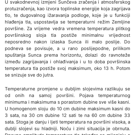
U svakodnevnoj izmjeni Sunčeva zračenja i atmosferskog
protuzračenja, kao izvora toplinske energije koja zagrijava
tlo, te dugovalnog ižaravanja podloge, koje je u funkciji
hlađenja tla, uspostavlja se temperaturni režim Zemljine
površine. Za vrijeme vedra vremena temperatura plitkog
površinskog sloja tla postiže minimalnu vrijednost
neposredno nakon izlaska Sunca ili malo poslije. Do
podneva se povisuje, a u rano poslijepodne, prilikom
spuštanja Sunca prema horizontu, dolazi do ravnoteže
između zagrijavanja i ohlađivanja i u to doba površinska
temperatura tla postiže svoj maksimum, oko 13 h. Potom
se snizuje sve do jutra.
Temperaturne promjene u dubljim slojevima razlikuju se
od onih na samoj površini. Pojava temperaturnog
minimuma i maksimuma s porastom dubine sve više kasni.
U homogenom sloju do 10 cm dubine maksimum kasni do
3 sata, na 30 cm dubine 12 sati te na 60 cm dubine 33
sata. Stoga je danju i ljeti temperatura na površini visoka, a
dublji slojevi su hladniji. Noću i zimi situacija je obrnuta.