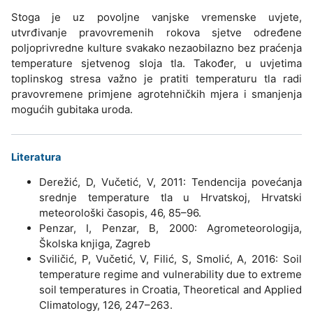
Stoga je uz povoljne vanjske vremenske uvjete,
utvrđivanje pravovremenih rokova sjetve određene
poljoprivredne kulture svakako nezaobilazno bez praćenja
temperature sjetvenog sloja tla. Također, u uvjetima
toplinskog stresa važno je pratiti temperaturu tla radi
pravovremene primjene agrotehničkih mjera i smanjenja
mogućih gubitaka uroda.
Literatura
Derežić, D, Vučetić, V, 2011: Tendencija povećanja
srednje temperature tla u Hrvatskoj, Hrvatski
meteorološki časopis, 46, 85–96.
Penzar, I, Penzar, B, 2000: Agrometeorologija,
Školska knjiga, Zagreb
Sviličić, P, Vučetić, V, Filić, S, Smolić, A, 2016: Soil
temperature regime and vulnerability due to extreme
soil temperatures in Croatia, Theoretical and Applied
Climatology, 126, 247–263.