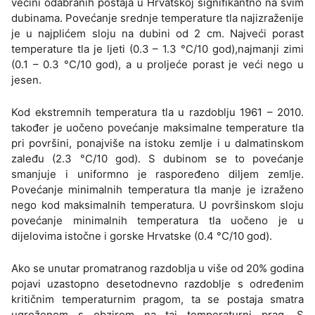
većini odabranih postaja u Hrvatskoj signifikantno na svim
dubinama. Povećanje srednje temperature tla najizraženije
je u najplićem sloju na dubini od 2 cm. Najveći porast
temperature tla je ljeti (0.3 – 1.3 °C/10 god),najmanji zimi
(0.1 – 0.3 °C/10 god), a u proljeće porast je veći nego u
jesen.
Kod ekstremnih temperatura tla u razdoblju 1961 – 2010.
također je uočeno povećanje maksimalne temperature tla
pri površini, ponajviše na istoku zemlje i u dalmatinskom
zaleđu (2.3 °C/10 god). S dubinom se to povećanje
smanjuje i uniformno je raspoređeno diljem zemlje.
Povećanje minimalnih temperatura tla manje je izraženo
nego kod maksimalnih temperatura. U površinskom sloju
povećanje minimalnih temperatura tla uočeno je u
dijelovima istočne i gorske Hrvatske (0.4 °C/10 god).
Ako se unutar promatranog razdoblja u više od 20% godina
pojavi uzastopno desetodnevno razdoblje s određenim
kritičnim temperaturnim pragom, ta se postaja smatra
ugroženom s obzirom na taj temperaturni prag. S