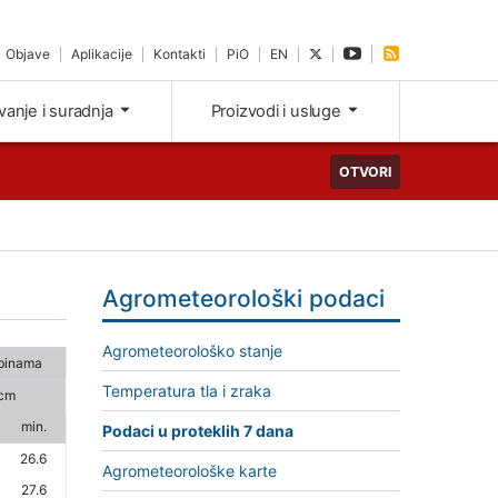
Objave
Aplikacije
Kontakti
PiO
EN
ivanje i suradnja
Proizvodi i usluge
OTVORI
Agrometeorološki podaci
Agrometeorološko stanje
ubinama
Temperatura tla i zraka
cm
min.
Podaci u proteklih 7 dana
26.6
Agrometeorološke karte
27.6