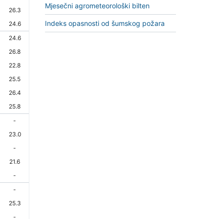
Mjesečni agrometeorološki bilten
26.3
Indeks opasnosti od šumskog požara
24.6
24.6
26.8
22.8
25.5
26.4
25.8
-
23.0
-
21.6
-
-
25.3
-