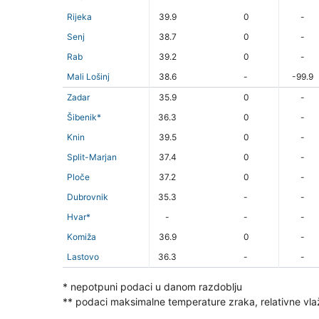
Rijeka
39.9
0
-
Senj
38.7
0
-
Rab
39.2
0
-
Mali Lošinj
38.6
-
-99.9
Zadar
35.9
0
-
Šibenik*
36.3
0
-
Knin
39.5
0
-
Split-Marjan
37.4
0
-
Ploče
37.2
0
-
Dubrovnik
35.3
-
-
Hvar*
-
-
-
Komiža
36.9
0
-
Lastovo
36.3
-
-
* nepotpuni podaci u danom razdoblju
** podaci maksimalne temperature zraka, relativne vla