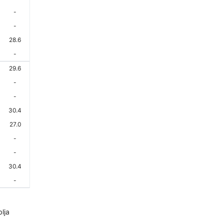
-
-
28.6
-
29.6
-
-
30.4
27.0
-
-
30.4
-
lja