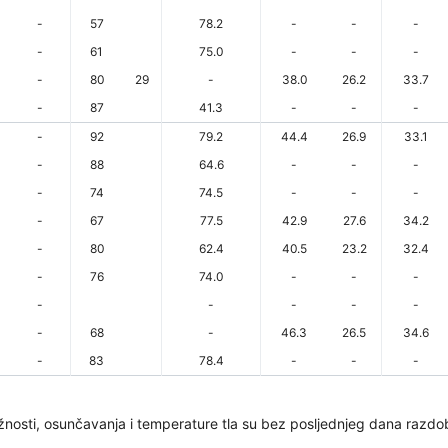
-
57
78.2
-
-
-
-
61
75.0
-
-
-
-
80
29
-
38.0
26.2
33.7
-
87
41.3
-
-
-
-
92
79.2
44.4
26.9
33.1
-
88
64.6
-
-
-
-
74
74.5
-
-
-
-
67
77.5
42.9
27.6
34.2
-
80
62.4
40.5
23.2
32.4
-
76
74.0
-
-
-
-
-
-
-
-
-
68
-
46.3
26.5
34.6
-
83
78.4
-
-
-
žnosti, osunčavanja i temperature tla su bez posljednjeg dana razdob