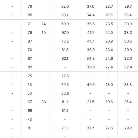
-
79
62.0
37.0
23.7
29.7
-
85
80.2
34.4
21.9
28.4
-
71
24
69.9
36.6
23.5
30.9
-
79
19
97.0
41.7
22.0
33.3
-
87
78.2
41.7
20.9
30.5
-
70
81.8
36.9
23.0
29.9
-
67
82.1
34.8
24.9
32.0
-
82
-
39.0
22.4
32.4
-
75
77.8
-
-
-
-
73
79.5
40.6
18.0
28.3
-
83
83.6
-
-
-
-
67
30
81.1
31.5
19.6
26.4
-
66
81.2
-
-
-
-
73
-
-
-
-
-
81
71.3
37.7
22.6
29.2
-
-
-
-
-