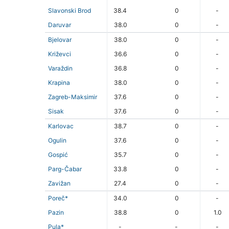
Slavonski Brod
38.4
0
-
Daruvar
38.0
0
-
Bjelovar
38.0
0
-
Križevci
36.6
0
-
Varaždin
36.8
0
-
Krapina
38.0
0
-
Zagreb-Maksimir
37.6
0
-
Sisak
37.6
0
-
Karlovac
38.7
0
-
Ogulin
37.6
0
-
Gospić
35.7
0
-
Parg-Čabar
33.8
0
-
Zavižan
27.4
0
-
Poreč*
34.0
0
-
Pazin
38.8
0
1.0
Pula*
-
-
-