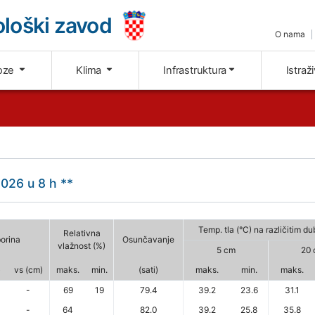
loški zavod
O nama
oze
Klima
Infrastruktura
Istraž
026 u 8 h **
Temp. tla (°C) na različitim d
Relativna
orina
Osunčavanje
vlažnost (%)
5 cm
20 
)
vs (cm)
maks.
min.
(sati)
maks.
min.
maks.
-
69
19
79.4
39.2
23.6
31.1
-
64
82.0
39.2
25.8
35.8