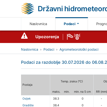
Državni hidrometeoro
Naslovnica
Podaci
Progn
Upozorenja
Naslovnica
Podaci
Agrometeorološki podaci
Podaci za razdoblje 30.07.2026 do 06.08.2
Temp. zraka (°C)
Ob
Postaja
maks.
min.
min. na 5 cm
RR (mm
Osijek
38.3
0
-
Gradište
38.4
0
-