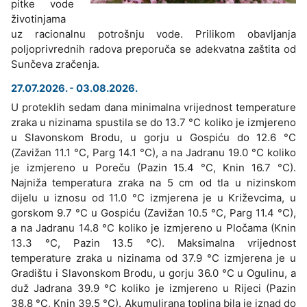
pitke vode
životinjama
uz racionalnu potrošnju vode. Prilikom obavljanja
poljoprivrednih radova preporuča se adekvatna zaštita od
Sunčeva zračenja.
27.07.2026. - 03.08.2026.
U proteklih sedam dana minimalna vrijednost temperature
zraka u nizinama spustila se do 13.7 °C koliko je izmjereno
u Slavonskom Brodu, u gorju u Gospiću do 12.6 °C
(Zavižan 11.1 °C, Parg 14.1 °C), a na Jadranu 19.0 °C koliko
je izmjereno u Poreču (Pazin 15.4 °C, Knin 16.7 °C).
Najniža temperatura zraka na 5 cm od tla u nizinskom
dijelu u iznosu od 11.0 °C izmjerena je u Križevcima, u
gorskom 9.7 °C u Gospiću (Zavižan 10.5 °C, Parg 11.4 °C),
a na Jadranu 14.8 °C koliko je izmjereno u Pločama (Knin
13.3 °C, Pazin 13.5 °C). Maksimalna vrijednost
temperature zraka u nizinama od 37.9 °C izmjerena je u
Gradištu i Slavonskom Brodu, u gorju 36.0 °C u Ogulinu, a
duž Jadrana 39.9 °C koliko je izmjereno u Rijeci (Pazin
38.8 °C, Knin 39.5 °C). Akumulirana toplina bila je iznad do