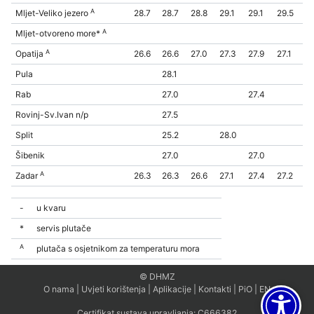
A
Mljet-Veliko jezero
28.7
28.7
28.8
29.1
29.1
29.5
A
Mljet-otvoreno more*
A
Opatija
26.6
26.6
27.0
27.3
27.9
27.1
Pula
28.1
Rab
27.0
27.4
Rovinj-Sv.Ivan n/p
27.5
Split
25.2
28.0
Šibenik
27.0
27.0
A
Zadar
26.3
26.3
26.6
27.1
27.4
27.2
-
u kvaru
*
servis plutače
A
plutača s osjetnikom za temperaturu mora
© DHMZ
O nama
|
Uvjeti korištenja
|
Aplikacije
|
Kontakti
|
PiO
|
EN
Certifikat sustava upravljanja:
C666382