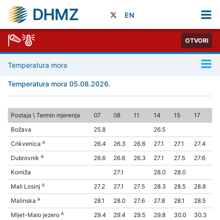
DHMZ
EN
OTVORI
Temperatura mora
Temperatura mora 05.08.2026.
Postaja \ Termin mjerenja
07
08
11
14
15
17
Božava
25.8
26.5
A
Crikvenica
26.4
26.3
26.6
27.1
27.1
27.4
A
Dubrovnik
26.6
26.6
26.3
27.1
27.5
27.6
Komiža
27.1
28.0
28.0
A
Mali Losinj
27.2
27.1
27.5
28.3
28.5
28.8
A
Malinska
28.1
28.0
27.6
27.8
28.1
28.5
A
Mljet-Malo jezero
29.4
29.4
29.5
29.8
30.0
30.3