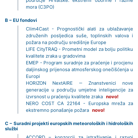
područje Hrvatske: ekstremi oborine i razine
mora (C3PO)
B − EU fondovi
Clim4Cast - Prognostički alati za ublažavanje
združenih posljedica suše, toplinskih valova i
požara na području središnje Europe
LIFE CityTRAQ - Prometni model za bolju politiku
kvalitete zraka u gradovima
EMEP - Program suradnje za praćenje i procjenu
daljinskog prijenosa atmosferskog onečišćenja u
Europi
HORIZON NextAIRE ‒ Znanstvenici nove
generacije u području umjetne inteligencije za
izvrsnost u praćenju kvalitete zraka
novo!
NERO COST CA 22164 - Europska mreža za
ekstremno ponašanje požara
novo!
C − Suradni projekti europskih meteoroloških i hidroloških
službi
ACCORD – konzorcij za istraživanje i razvoj