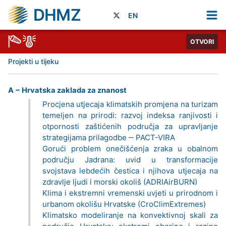
DHMZ
EN
OTVORI
Projekti u tijeku
A − Hrvatska zaklada za znanost
Procjena utjecaja klimatskih promjena na turizam
temeljen na prirodi: razvoj indeksa ranjivosti i
otpornosti zaštićenih područja za upravljanje
strategijama prilagodbe ‒ PACT-VIRA
Gorući problem onečišćenja zraka u obalnom
području Jadrana: uvid u transformacije
svojstava lebdećih čestica i njihova utjecaja na
zdravlje ljudi i morski okoliš (ADRIAirBURN)
Klima i ekstremni vremenski uvjeti u prirodnom i
urbanom okolišu Hrvatske (CroClimExtremes)
Klimatsko modeliranje na konvektivnoj skali za