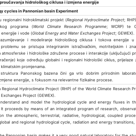
proučavanja hidrološkog ciklusa i izmjena energije
gy cycles in Pannonian basin Experiment
 regionalni hidroklimatski projekt (
Regional Hydroclimate Project
; RHP)
ačkog programa (
World Climate Research Programme
; WCRP) te G
 energije i vode (
Global Energy and Water Exchanges Project
; GEWEX).
azumijevanje i modeliranje hidrološkog ciklusa i tokova energije u 
problemu se pristupa integriranim istraživačkim, motriteljskim i zn
a atmosferske i hidrološke združene procese i interakcije (uključujući 
čenje) koje određuju globalni i regionalni hidrološki ciklus, prijelaze 
u klimatskim promjenama.
struktura Panonskog bazena čini ga vrlo dobrim prirodnim laborat
i izmjene energije, s fokusom na relevantne fizikalne procese.
a Regional Hydroclimate Project (RHP) of the World Climate Research 
 Exchanges Project (GEWEX).
derstand and model the hydrological cycle and energy fluxes in th
 It proceeds by means of an integrated program of research, observa
on the atmospheric, terrestrial, radiative, hydrological, coupled proc
lobal and regional hydrological cycle, radiation and energy transitions,
he Pannonian basin makes it a very good natural laboratory for the stu