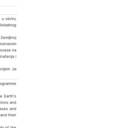
 u okviru
lobalnog
Zemljinoj
anstvenim
procese na
zračenja i
orijem za
Programme
e Earth's
tions and
esses and
 and their
dy of the