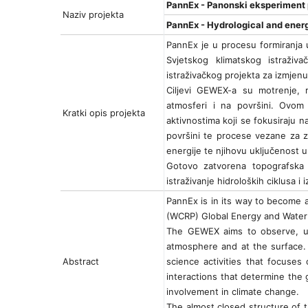
PannEx - Panonski eksperiment 
Naziv projekta
PannEx - Hydrological and ener
PannEx je u procesu formiranja u
Svjetskog klimatskog istraživ
istraživačkog projekta za izmjenu
Ciljevi GEWEX-a su motrenje, r
atmosferi i na površini. Ovom 
Kratki opis projekta
aktivnostima koji se fokusiraju n
površini te procese vezane za zra
energije te njihovu uključenost 
Gotovo zatvorena topografska 
istraživanje hidroloških ciklusa 
PannEx is in its way to become 
(WCRP) Global Energy and Water
The GEWEX aims to observe, un
atmosphere and at the surface.
Abstract
science activities that focuses 
interactions that determine the g
involvement in climate change.
The almost closed structure of t