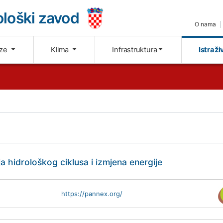
loški zavod
O nama
oze
Klima
Infrastruktura
Istraži
 hidrološkog ciklusa i izmjena energije
https://pannex.org/