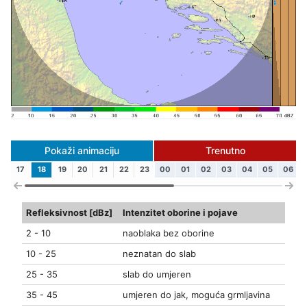
Pokaži animaciju
Trenutno
17
18
19
20
21
22
23
00
01
02
03
04
05
06
Refleksivnost [dBz]
Intenzitet oborine i pojave
2 - 10
naoblaka bez oborine
10 - 25
neznatan do slab
25 - 35
slab do umjeren
35 - 45
umjeren do jak, moguća grmljavina