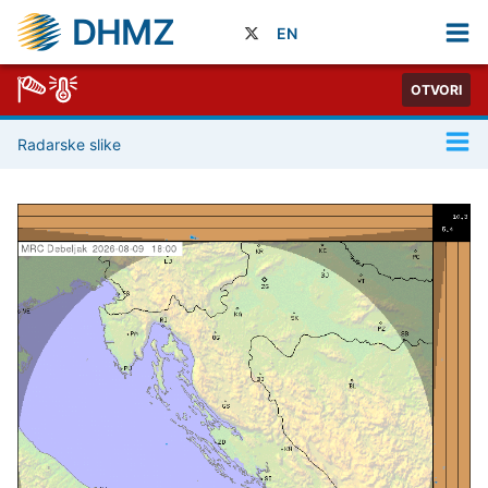
DHMZ
EN
OTVORI
Radarske slike