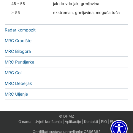
45 - 55
jak do vrlo jak, grmljavina
> 55
ekstreman, grmljavina, moguća tuča
Radar kompozit
MRC Gradište
MRC Bilogora
MRC Puntijarka
MRC Goli
MRC Debeljak
MRC Uljenje
© DHMZ
O nama
|
Uvjeti korištenja
|
Aplikacije
|
Kontakti
|
PiO
|
EN
Certifikat sustava upravljanja:
C666382