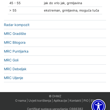
45 - 55
jak do vrlo jak, grmljavina
> 55
ekstreman, grmljavina, moguća tuča
Radar kompozit
MRC Gradište
MRC Bilogora
MRC Puntijarka
MRC Goli
MRC Debeljak
MRC Uljenje
© DHMZ
O nama
|
Uvjeti korištenja
|
Aplikacije
|
Kontakti
|
PiO
|
EN
Certifikat sustava upravljanja:
C666382