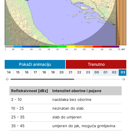
Pokaži animaciju
Trenutno
14
15
16
17
18
19
20
21
22
23
00
01
02
03
Refleksivnost [dBz]
Intenzitet oborine i pojave
2 - 10
naoblaka bez oborine
10 - 25
neznatan do slab
25 - 35
slab do umjeren
35 - 45
umjeren do jak, moguća grmljavina