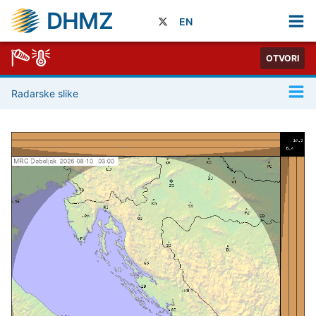
DHMZ
EN
OTVORI
Radarske slike